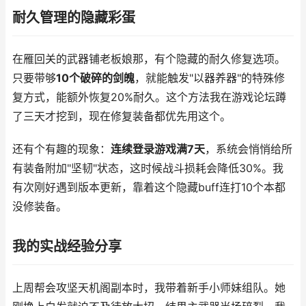
耐久管理的隐藏彩蛋
在雁回关的武器铺老板娘那，有个隐藏的耐久修复选项。
只要带够
10个破碎的剑魄
，就能触发"以器养器"的特殊修
复方式，能额外恢复20%耐久。这个方法我在游戏论坛蹲
了三天才挖到，现在修复装备都优先用这个。
还有个有趣的现象：
连续登录游戏满7天
，系统会悄悄给所
有装备附加"坚韧"状态，这时候战斗损耗会降低30%。我
有次刚好遇到版本更新，靠着这个隐藏buff连打10个本都
没修装备。
我的实战经验分享
上周帮会攻坚天机阁副本时，我带着新手小师妹组队。她