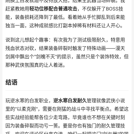
刚换上白发就迫不及待放大招，结果主武器当场碎裂。我
赶紧教她用
轻功位移配合普通攻击
，不仅躲开了BOSS技
能，装备损耗还降到了最低。看着她从手忙脚乱到后来能
独当一面，这种成就感比打副本掉稀有材料还让人开心。
说到这儿想起个趣事：有次我为了测试极限耐久，特意用
残血状态对砍，结果装备碎裂时触发了特殊动画——漫天
剑屑中飘出个"剑魄不灭"的提示，虽然只是个装饰特效，但
那种武侠氛围真的让人着迷。
结语
玩逆水寒的白发职业，
逆水寒白发耐久
管理就像武侠小说
里的"以柔克刚"，需要在刚猛的战斗中寻找平衡点。希望这
些实战经验能帮各位少走弯路，毕竟谁也不想在关键时刻
因为装备碎裂而功亏一篑。要是你也有独门的耐久管理技