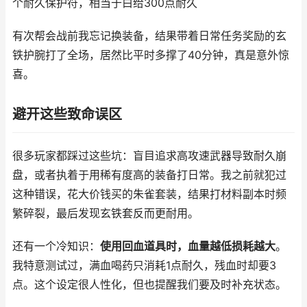
个耐久保护符，相当于白给300点耐久
有次帮会战前我忘记换装备，结果带着日常任务奖励的玄
铁护腕打了全场，居然比平时多撑了40分钟，真是意外惊
喜。
避开这些致命误区
很多玩家都踩过这些坑：盲目追求高攻速武器导致耐久崩
盘，或者执着于用稀有度高的装备打日常。我之前就犯过
这种错误，花大价钱买的朱雀套装，结果打材料副本时频
繁碎裂，最后发现玄铁套反而更耐用。
还有一个冷知识：
使用回血道具时，血量越低损耗越大
。
我特意测试过，满血喝药只消耗1点耐久，残血时却要3
点。这个设定很人性化，但也提醒我们要及时补充状态。