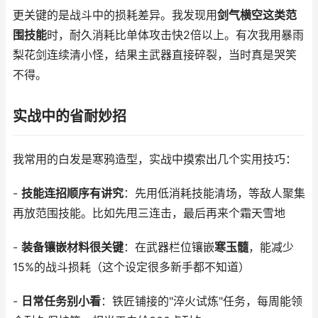
更关键的是战斗中的损耗差异。我发现用
剑气横空这类范
围技能
时，耐久消耗比单体攻击快2倍以上。有次我用暴雨
梨花剑连续清小怪，结果主武器直接碎裂，当时真是哭笑
不得。
实战中的省耐妙招
我常用的白发是寒鸦造型，实战中摸索出几个实用技巧：
-
技能连招顺序有讲究
：先用低消耗技能清场，等敌人聚集
再放范围技能。比如先甩三连击，最后再来个霜天雪地
-
装备镶嵌材料很关键
：在武器栏位镶嵌
寒玉髓
，能减少
15%的战斗损耗（这个设定很多新手都不知道）
-
日常任务别小看
：铁匠铺接的"淬火试炼"任务，每周能领