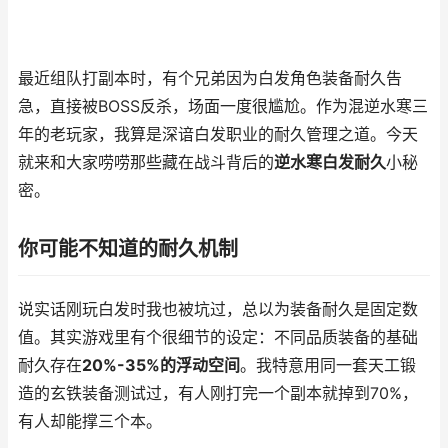
最近组队打副本时，有个兄弟因为白发角色装备耐久告
急，直接被BOSS反杀，场面一度很尴尬。作为混逆水寒三
年的老玩家，我算是深谙白发职业的耐久管理之道。今天
就来和大家唠唠那些藏在战斗背后的
逆水寒白发耐久
小秘
密。
你可能不知道的耐久机制
说实话刚玩白发时我也被坑过，总以为装备耐久是固定数
值。其实游戏里有个很细节的设定：不同品质装备的基础
耐久存在
20%-35%的浮动空间
。我特意用同一套天工锻
造的玄铁装备测试过，有人刚打完一个副本就掉到70%，
有人却能撑三个本。