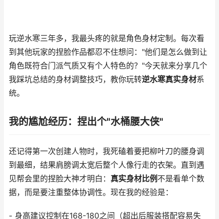
玩逆水寒三年多，我最头疼的就是角色身材定制。每次看
到其他玩家的捏脸作品都忍不住想问："他们是怎么做到让
角色既符合门派气质又有个人特色的？"今天就来分享几个
我踩坑总结的身材调整技巧，教你玩转
逆水寒真实身材
系
统。
我的尴尬经历：捏出个"水桶腰大侠"
还记得第一次创建人物时，我死磕着要把柳叶刀的腰身调
到最细，结果肩膀调太宽后整个人像行走的衣架。直到遇
见帮会里的捏脸大神才明白：
真实身材比例
不是看单个数
据，而是要注重整体协调性。现在我的经验是：
- 身高建议控制在168-180之间（超出后服装搭配容易失