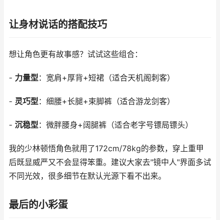
让身材说话的搭配技巧
想让角色更有故事感？试试这些组合：
-
力量型
：宽肩+厚背+短裙（适合天机阁刺客）
-
灵巧型
：细腰+长腿+束脚裤（适合游龙剑客）
-
沉稳型
：微胖腰身+阔腿裤（适合老字号镖局镖头）
我的少林顿悟角色就用了172cm/78kg的参数，穿上重甲
后既显威严又不会显得笨重。建议大家去"镜中人"界面多试
不同光效，很多细节在默认光源下看不出来。
最后的小彩蛋