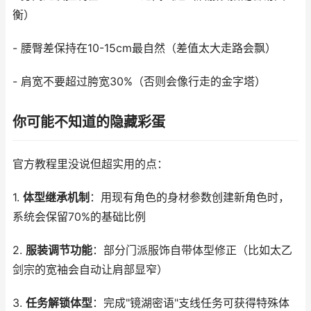
衡）
- 腰臀差保持在10-15cm最自然（差值太大走路会飘）
- 肩宽不要超过胯宽30%（否则会像行走的金字塔）
你可能不知道的隐藏彩蛋
官方教程里没说但超实用的点：
1.
体型继承机制
：用现有角色的身材参数创建新角色时，
系统会保留70%的基础比例
2.
服装调节功能
：部分门派服饰自带体型修正（比如太乙
剑宗的宽袖会自动让肩部显窄）
3.
任务解锁体型
：完成"镜湖密语"支线任务可获得特殊体