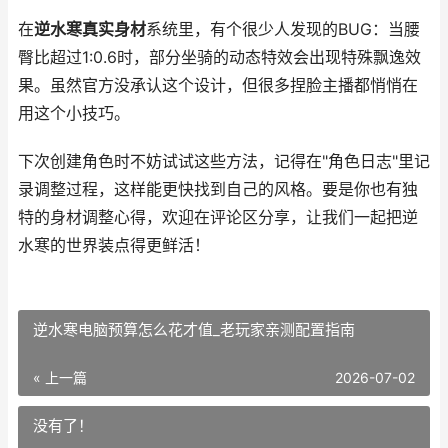
在
逆水寒真实身材
系统里，有个很少人发现的BUG：当腰
臀比超过1:0.6时，部分坐骑的动态特效会出现特殊飘逸效
果。虽然官方没承认这个设计，但很多捏脸主播都悄悄在
用这个小技巧。
下次创建角色时不妨试试这些方法，记得在"角色日志"里记
录调整过程，这样能更快找到自己的风格。要是你也有独
特的身材调整心得，欢迎在评论区分享，让我们一起把逆
水寒的世界装点得更鲜活！
逆水寒电脑预算怎么花才值_老玩家亲测配置指南
« 上一篇
2026-07-02
没有了！