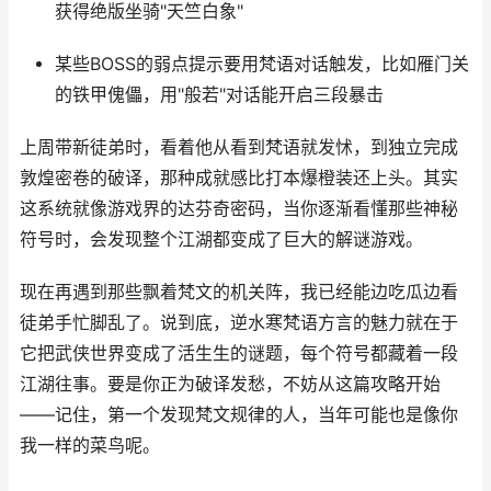
获得绝版坐骑"天竺白象"
某些BOSS的弱点提示要用梵语对话触发，比如雁门关
的铁甲傀儡，用"般若"对话能开启三段暴击
上周带新徒弟时，看着他从看到梵语就发怵，到独立完成
敦煌密卷的破译，那种成就感比打本爆橙装还上头。其实
这系统就像游戏界的达芬奇密码，当你逐渐看懂那些神秘
符号时，会发现整个江湖都变成了巨大的解谜游戏。
现在再遇到那些飘着梵文的机关阵，我已经能边吃瓜边看
徒弟手忙脚乱了。说到底，逆水寒梵语方言的魅力就在于
它把武侠世界变成了活生生的谜题，每个符号都藏着一段
江湖往事。要是你正为破译发愁，不妨从这篇攻略开始
——记住，第一个发现梵文规律的人，当年可能也是像你
我一样的菜鸟呢。