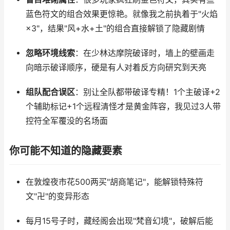
蓝色符文的组合效果更惊艳。就像我之前执着于"火焰
×3"，结果"风+水+土"的组合直接解锁了隐藏剧情
忽略环境线索
：在少林达摩院破译时，墙上的壁画走
向暗示破译顺序，硬是有人对着反方向研究到天亮
组队配合误区
：别让全队都带破译专精！1个主破译+2
个辅助标记+1个远程清怪才是黄金阵容，我见过3人带
控符全军覆没的名场面
你可能不知道的隐藏要素
在敦煌夜市花500两买"胡商笔记"，能解锁特殊符
文"卍"的变异形态
每月15号子时，藏经阁会出现"梵音幻境"，破解后能