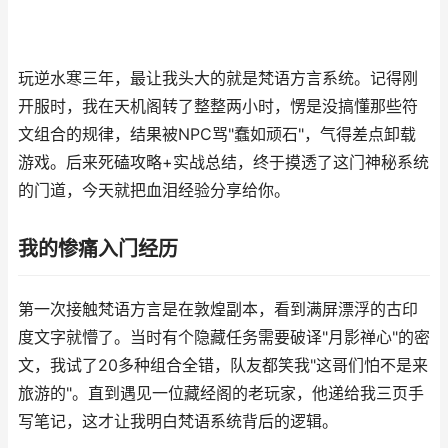
玩逆水寒三年，最让我头大的就是梵语方言系统。记得刚
开服时，我在天机阁转了整整两小时，愣是没搞懂那些符
文组合的规律，结果被NPC骂"蠢如顽石"，气得差点卸载
游戏。后来死磕攻略+实战总结，终于摸透了这门神秘系统
的门道，今天就把血泪经验分享给你。
我的惨痛入门经历
第一次接触梵语方言是在敦煌副本，看到满屏漂浮的古印
度文字就懵了。当时有个隐藏任务需要破译"月影禅心"的密
文，我试了20多种组合全错，队友都笑我"这哥们怕不是来
旅游的"。直到遇见一位藏经阁的老玩家，他递给我三页手
写笔记，这才让我明白梵语系统背后的逻辑。