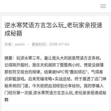
逆水寒梵语方言怎么玩_老玩家亲授速
成秘籍
作者：
admin
•
更新时间：2026-07-04
摘要：玩逆水寒三年，最让我头大的就是梵语方言系统。
记得刚开服时，我在天机阁转了整整两小时，愣是没搞懂
那些符文组合的规律，结果被NPC骂"蠢如顽石"，气得差
点卸载游戏。后来死磕攻略+实战总结，终于摸透了这门神
秘系统的门道，今天就把血泪经验分享给你。我的惨痛入
门经历第一次接,逆水寒梵语方言怎么玩_老玩家亲授速成秘
籍