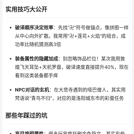
实用技巧大公开
破译顺序决定效率
：先找"卍"符号做锚点，像拼图一样
从中心向外扩散。我常用"卍+莲花+火焰"的组合，成
功率比随机猜测高3倍
装备属性的隐藏加成
：别忽略饰品栏位！某次我用敦
煌飞天耳坠+天机罗盘，破译速度直接提升40%，现在
看到这类装备都手痒
NPC对话的玄机
：在大悲寺遇到的哑巴僧人，其实用
梵语说"青鸟不归"，对应的是洛阳城东市的彩蛋任务
那些年踩过的坑
盲目堆砌属性
：很多玩家疯狂刷金色符文，其实有些