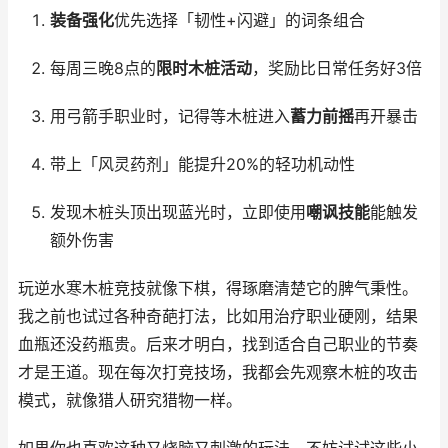
装备强化
优先选择「韧性+闪避」的词条组合
每周三晚8点的
限时木桩活动
，奖励比日常任务好3倍
用弓箭手职业时，记得等木桩进入
蓄力前摇
再开暴击
带上「风灵药剂」能提升20%的轻功机动性
发现木桩头顶出现蓝光时，立即使用
嘲讽技能
能触发
额外伤害
玩逆水寒木桩竞技就像下棋，得琢磨清楚它的脾气秉性。
我之前也试过各种奇葩打法，比如用治疗职业硬刚，结果
血瓶还没药瓶贵。后来才明白，找到适合自己职业的节奏
才是王道。现在每次打竞技场，我都会先观察木桩的攻击
模式，就像猎人研究猎物一样。