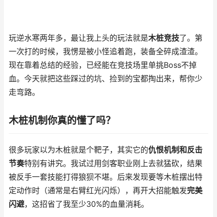
玩逆水寒两年多，最让我上头的玩法就是
木桩竞技
了。第
一次打的时候，我愣是被小怪追着跑，装备全碎成渣渣。
现在靠着总结的经验，已经能在竞技场里单挑Boss不掉
血。今天就把这些踩过的坑、捡到的宝都掏出来，帮你少
走弯路。
木桩机制你真的懂了吗？
很多玩家以为木桩就是个靶子，其实它的
仇恨机制和反击
节奏
特别有讲究。我试过用剑客职业刚上去就猛砍，结果
被反手一套技能打得狼狈不堪。后来发现要等木桩摆出特
定动作时（通常是右臂红光闪烁），再开大招能触发
完美
闪避
，这招省了我至少30%的血量消耗。