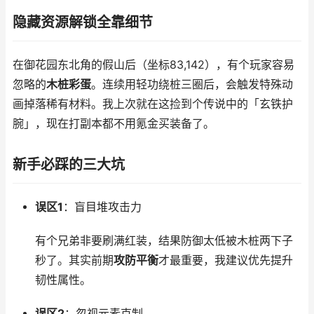
隐藏资源解锁全靠细节
在御花园东北角的假山后（坐标83,142），有个玩家容易
忽略的
木桩彩蛋
。连续用轻功绕桩三圈后，会触发特殊动
画掉落稀有材料。我上次就在这捡到个传说中的「玄铁护
腕」，现在打副本都不用氪金买装备了。
新手必踩的三大坑
误区1
：盲目堆攻击力
有个兄弟非要刷满红装，结果防御太低被木桩两下子
秒了。其实前期
攻防平衡
才最重要，我建议优先提升
韧性属性。
误区2
：忽视元素克制