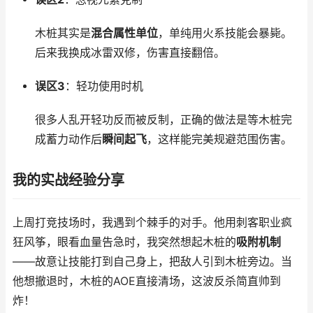
木桩其实是
混合属性单位
，单纯用火系技能会暴毙。
后来我换成冰雷双修，伤害直接翻倍。
误区3
：轻功使用时机
很多人乱开轻功反而被反制，正确的做法是等木桩完
成蓄力动作后
瞬间起飞
，这样能完美规避范围伤害。
我的实战经验分享
上周打竞技场时，我遇到个棘手的对手。他用刺客职业疯
狂风筝，眼看血量告急时，我突然想起木桩的
吸附机制
——故意让技能打到自己身上，把敌人引到木桩旁边。当
他想撤退时，木桩的AOE直接清场，这波反杀简直帅到
炸！