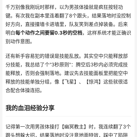
千万别像我刚玩时那样，以为男孩体操就是疯狂按轻功
键。有次我在副本里连着翻了8个跟头，结果落地时没控制
好方向，直接撞墙卡进墙里，队友笑到差点掉装备。后来
明白
每个动作之间要留0.3秒的空档
，这样系统才能正确识
别动作意图。
还有新手容易犯的错误是技能乱放。其实空中只能释放部
分技能，我总结了个"3秒原则"：腾空后3秒内必须完成技
能释放，否则会强制落地。建议先去技能面板里把能空中
释放的技能单独分组，像【飞星】、【惊鸿】这些就很适
合配合体操连招。
我的血泪经验分享
记得第一次用男孩体操打【幽冥教主】时，我连续翻了3个
跟头想躲大招，结果落地时没注意地面特效，踩中了陷阱