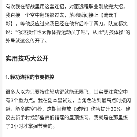
有次我在帮战里用这套连招，对面远程职业刚放完大招，
我直接一个空中翻转躲过去，落地瞬间接上【流云千
影】，等他反应过来我已经在他背后补了两刀。队友都笑
说："你这操作也太像体操运动员了吧"，从此"男孩体操"的
外号就这么传开了。
实用技巧大公开
1. 轻功连招的节奏把控
很多人以为只要按住轻功键就能无限飞，其实要注意空中
有3个重力点。我在副本里试过，当角色达到最高点时接闪
避，能多腾空1秒，这期间释放【破阵】伤害提升30%。建
议去新手村找那些高低错落的屋顶练习，我就是在那里练
了3小时才掌握节奏的。