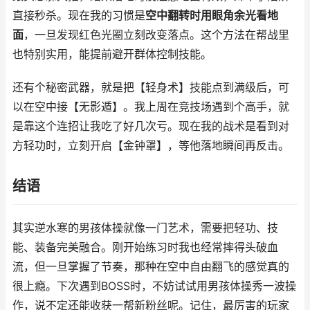
直接秒杀。现在我的习惯是
空中翻转时用眼角余光看地
面
，一旦发现红色光圈立刻改变落点。这个方法在帮战里
也特别实用，能提前避开群体控制技能。
还有个秘密武器，就是把【轻身术】技能点到满级后，可
以在空中接【无影遁】。我上周在竞技场遇到个高手，就
是靠这个连招让我吃了好几次亏。现在我的战术是看到对
方轻功时，立刻开启【金钟罩】，等他落地瞬间再反击。
结语
其实逆水寒的男孩体操就像一门艺术，需要把轻功、技
能、装备完美融合。刚开始练习时我也经常摔得头破血
流，但一旦掌握了节奏，那种在空中自由翻飞的感觉真的
很上瘾。下次遇到BOSS时，不妨试试用男孩体操秀一波操
作，说不定还能收获一帮新粉丝呢。记住，最厉害的玩家