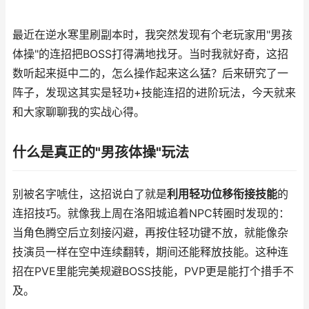
最近在逆水寒里刷副本时，我突然发现有个老玩家用"男孩
体操"的连招把BOSS打得满地找牙。当时我就好奇，这招
数听起来挺中二的，怎么操作起来这么猛？后来研究了一
阵子，发现这其实是轻功+技能连招的进阶玩法，今天就来
和大家聊聊我的实战心得。
什么是真正的"男孩体操"玩法
别被名字唬住，这招说白了就是
利用轻功位移衔接技能
的
连招技巧。就像我上周在洛阳城追着NPC转圈时发现的：
当角色腾空后立刻接闪避，再按住轻功键不放，就能像杂
技演员一样在空中连续翻转，期间还能释放技能。这种连
招在PVE里能完美规避BOSS技能，PVP更是能打个措手不
及。