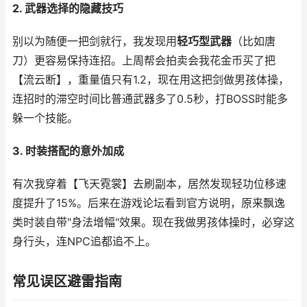
2. 武器选择的隐藏技巧
别以为随便一把剑就行，我发现用
轻巧型武器
（比如唐
刀）更容易保持连招。上周帮会拍卖会我花金币买了把
【流云断】，重量值只有1.2，现在用这把剑做男孩体操，
连招时的滞空时间比普通武器多了0.5秒，打BOSS时能多
躲一个技能。
3. 时装搭配的意外加成
有次我穿着【飞天霓裳】去刷副本，居然发现轻功位移速
度提升了15%。后来在游戏论坛看到官方说明，原来飘逸
类时装自带"身法增幅"效果。现在我做男孩体操时，必穿这
身行头，连NPC追都追不上。
常见误区避雷指南