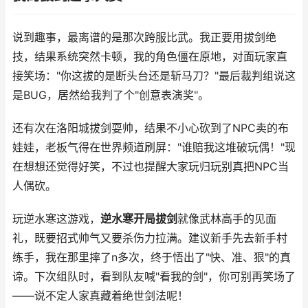
说到趣事，最离谱的是那次跨服比武。我正要用拔剑绝
技，结果系统突然卡顿，我的角色僵在原地，对面玩家直
接笑场："你这拔的是断头台还是斩马刀？"最后裁判组说这
是BUG，居然给我判了个"创意表演奖"。
还有次在洛阳城拔剑耍帅，结果不小心砍到了NPC卖的布
娃娃，老板气得在世界频道刷屏："谁赔我这堆破玩偶！"现
在想想还觉得好笑，不过也提醒大家玩归玩别真把NPC当
人偶砍。
玩逆水寒这游戏，
逆水寒开局拔剑
就像武林高手的见面
礼，既要招式帅气又要杀伤力拉满。建议新手先去新手村
练手，我在那里摔了n多次，终于悟出了"快、准、狠"的真
谛。下次组队时，看到队友喊"看我的剑"，你可别再笑场了
——说不定人家真藏着绝世剑法呢！