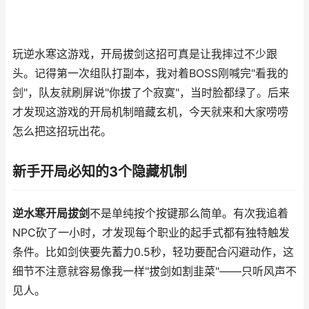
玩逆水寒这游戏，开局拔剑这招可真是让我摔过不少跟
头。记得第一次组队打副本，我对着BOSS刚喊完"看我的
剑"，队友就刷屏说"你拔了个寂寞"，当时脸都绿了。后来
才发现这游戏的开局机制暗藏玄机，今天就来和大家唠唠
怎么把这招玩出花。
新手开局必知的3个隐藏机制
逆水寒开局拔剑
不是单纯按个按键那么简单。有次我追着
NPC砍了一小时，才发现每个职业的起手式都有独特触发
条件。比如剑侠要先蓄力0.5秒，轻功要配合闪避动作，这
细节不注意就容易像我一样"拔剑如割韭菜"——只听风声不
见人。