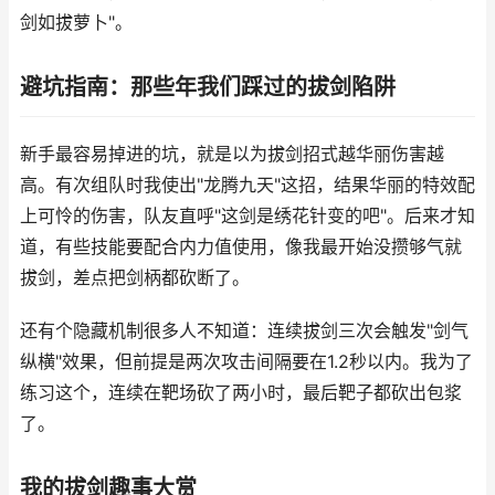
剑如拔萝卜"。
避坑指南：那些年我们踩过的拔剑陷阱
新手最容易掉进的坑，就是以为拔剑招式越华丽伤害越
高。有次组队时我使出"龙腾九天"这招，结果华丽的特效配
上可怜的伤害，队友直呼"这剑是绣花针变的吧"。后来才知
道，有些技能要配合内力值使用，像我最开始没攒够气就
拔剑，差点把剑柄都砍断了。
还有个隐藏机制很多人不知道：连续拔剑三次会触发"剑气
纵横"效果，但前提是两次攻击间隔要在1.2秒以内。我为了
练习这个，连续在靶场砍了两小时，最后靶子都砍出包浆
了。
我的拔剑趣事大赏