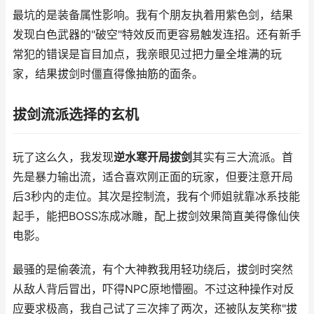
最坑的是装备属性影响。我有个朋友执着用紫色剑，结果
发现白色武器的"破空"特效反而更容易触发连招。还有新手
常犯的错误是盲目加点，我亲眼见过把力量全堆满的玩
家，结果拔剑时僵直得像抽筋的面条。
拔剑流派选择的玄机
玩了这么久，我发现
逆水寒开局拔剑
其实有三大流派。首
先是暴力输出流，适合喜欢刚正面的玩家，但要注意开局
后3秒内的走位。其次是控制流，我有个师姐就靠冰系技能
起手，能把BOSS冻成冰雕，配上拔剑效果简直美得像仙侠
电影。
最骚的是偷袭流，有个大神教我用轻功绕后，拔剑时突然
从敌人背后冒出，吓得NPC原地懵圈。不过这种操作对反
应要求极高，我自己试了三次摔了两次，还被队友笑称"拔