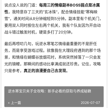
说点没人说的门道：
每周三的情缘副本BOSS弱点是冰属
性
，我特意存了三天的"玄冰珠"，配合情缘技能"寒梅映
雪"，通关时间从8分钟缩短到5分钟。副本里有个机关门，
要用双人同时按住左右两个机关，我有个队友因为开自动
战斗错过触发时机，硬是多打了20分钟。
最后再唠叨几句，玩逆水寒笔芯情缘最重要的不是肝任
务，而是享受游戏过程。就像我在大理段府遇到的那个场
景，和情缘在蝴蝶谷放烟花时，系统突然掉落了一只会发
光的锦鲤，那瞬间的感动比拿满成就还珍贵。记住，攻略
只是参考，
真正的浪漫要自己去发现
。
逆水寒宝贝夹子全攻略：新手必看的获取与养成秘籍
« 上一篇
2026-07-07