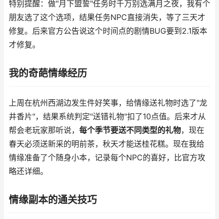
特别提醒：做"月下盟誓"任务时千万别选满月之夜，我有个
朋友选了这个选项，结果任务NPC直接消失，等了三天才
修复。后来官方公告说这个时间点的剧情BUG要到2.1版本
才修复。
我的奇葩情缘经历
上周在杭州西湖边发生件好笑事，给情缘送礼物时选了"龙
井香片"，结果系统判定"送错礼物"扣了10点值。后来才从
帮会老玩家那听说，
每个季节要送不同类型的礼物
，现在
春天必须送新采的明前茶，秋天才能送桂花糕。现在我给
情缘准备了个随身小本，记录每个NPC的喜好，比官方攻
略还详细。
情缘副本的通关技巧