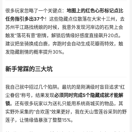
很多玩家忽略了一个关键点：
地图上的红色心形标记点比
任务指引多出37个
！这些隐藏点位散落在大宋十三州，去
苏州平江路找绣娘的时候，我意外发现河岸边的石凳上会
触发"落花有意"剧情，解锁后情缘好感度直接飙升20点。
建议把坐骑换成白鹿，奔跑时会自动生成花瓣雨特效，触
发隐藏剧情的概率提升30%。
新手常踩的三大坑
我自己就中招过几个陷阱。最坑的是刚满级时盲目追求"红
尘眷侣"称号，结果发现
必须同时完成5个隐藏成就才能解
锁
。还有很多玩家以为送礼只能用系统商城买的物品，其
实野外采集的"合欢莲"效果更好，我在天山雪莲谷采到的野
莲子，让情缘值暴涨了整整15%。