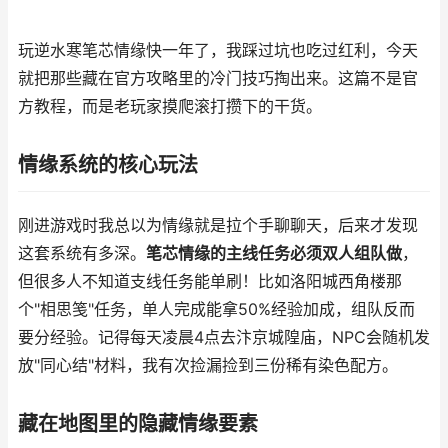
玩逆水寒笔芯情缘快一年了，我踩过坑也吃过红利，今天
就把那些藏在官方攻略里的冷门技巧掏出来。这篇不是官
方教程，而是老玩家摸爬滚打攒下的干货。
情缘系统的核心玩法
刚进游戏时我总以为情缘就是拉个手聊聊天，后来才发现
这套系统有多深。
笔芯情缘的主线任务必须双人组队做
，
但很多人不知道支线任务能单刷！比如洛阳城西角楼那
个"相思笺"任务，单人完成能拿50%经验加成，组队反而
要分经验。记得每天凌晨4点去汴京城隍庙，NPC会随机发
放"同心结"材料，我有次捡漏捡到三份稀有染色配方。
藏在地图里的隐藏情缘要素