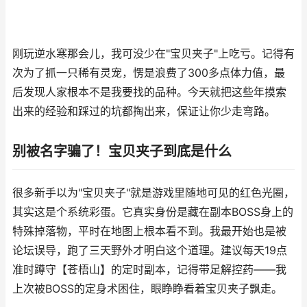
刚玩逆水寒那会儿，我可没少在"宝贝夹子"上吃亏。记得有
次为了抓一只稀有灵宠，愣是浪费了300多点体力值，最
后发现人家根本不是我要找的品种。今天就把这些年摸索
出来的经验和踩过的坑都掏出来，保证让你少走弯路。
别被名字骗了！宝贝夹子到底是什么
很多新手以为"宝贝夹子"就是游戏里随地可见的红色光圈，
其实这是个系统彩蛋。它真实身份是藏在副本BOSS身上的
特殊掉落物，平时在地图上根本看不到。我最开始也是被
论坛误导，跑了三天野外才明白这个道理。建议每天19点
准时蹲守【苍梧山】的定时副本，记得带足解控药——我
上次被BOSS的定身术困住，眼睁睁看着宝贝夹子飘走。