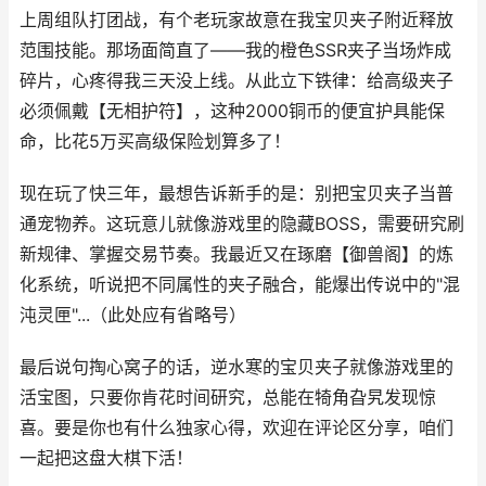
上周组队打团战，有个老玩家故意在我宝贝夹子附近释放
范围技能。那场面简直了——我的橙色SSR夹子当场炸成
碎片，心疼得我三天没上线。从此立下铁律：给高级夹子
必须佩戴【无相护符】，这种2000铜币的便宜护具能保
命，比花5万买高级保险划算多了！
现在玩了快三年，最想告诉新手的是：别把宝贝夹子当普
通宠物养。这玩意儿就像游戏里的隐藏BOSS，需要研究刷
新规律、掌握交易节奏。我最近又在琢磨【御兽阁】的炼
化系统，听说把不同属性的夹子融合，能爆出传说中的"混
沌灵匣"...（此处应有省略号）
最后说句掏心窝子的话，逆水寒的宝贝夹子就像游戏里的
活宝图，只要你肯花时间研究，总能在犄角旮旯发现惊
喜。要是你也有什么独家心得，欢迎在评论区分享，咱们
一起把这盘大棋下活！