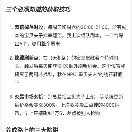
三个必须知道的获取技巧
双倍掉落时段
：每周三和周六的20:00-21:00，所有副
本的宝贝夹子掉率翻倍。我上次组队刷本，一口气爆
出5个，够用整个周末
隐藏刷新点
：在【天机阁】的密室里藏着个特殊机
关，触发后每天能获得1次额外刷新机会。这个位置我
研究了两周才找到，就在NPC"墨玉夫人"的绣花鞋底
下
交易市场玄机
：别急着把宝贝夹子上架，等系统更新
后价格会暴涨300%。上次我凌晨三点挂的4000铜
币，早上直接飙到1万5，差点被别人抢购
养成路上的三大陷阱