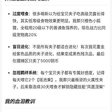
过度喂食
：很多萌新以为给宝贝夹子吃高级灵露长得
快，其实低等级食物效果更明显。我那只橙色小狐
狸，全程用20级以下的普通鱼饵养的，现在战力比同
级宠物高20%
盲目进化
：不是所有夹子都适合进化！有次我花重金
给紫色品质的夹子进化，结果变成黑色残次品，最后
在摆摊区只卖了5000铜币
忽视羁绊系统
：每个宝贝夹子都有专属好感度，记得
每天喂它2个【瑶池果】。我那只最叛逆的火属性夹
子，后来靠连续30天喂食才解锁隐藏技能"凤凰涅槃"
我的血泪教训