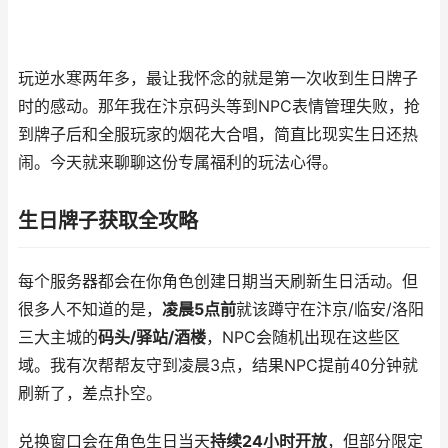
玩逆水寒两年多，最让我怀念的就是第一次收到生日牌子
时的感动。那年我在汴京码头等到NPC表情管理失败，抢
到牌子后和全服玩家的烟花大合唱，简直比现实生日还热
闹。今天就来聊聊这份专属福利的玩法心得。
生日牌子获取全攻略
每个服务器都会在你角色创建日期当天刷新生日活动。但
很多人不知道的是，
凌晨5点前
就该蹲守在汴京/临安/洛阳
三大主城的
码头/驿站/酒楼
，NPC会随机出现在这些区
域。我有次帮帮友守到凌晨3点，结果NPC提前40分钟就
刷新了，差点扑空。
兑换窗口会在角色生日当天
持续24小时开放
，但部分限定