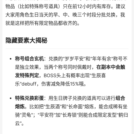
物品（比如特殊称号道具）只在前12小时内有库存。建议
大家用角色生日当天的早、中、晚三个时段分批兑换，我
就是这样把所有限定物品都收齐的。
隐藏要素大揭秘
称号组合玄机
：兑换的"岁岁平安"和"年年有余"称号不
是独立效果，当两个称号同时佩戴时，
在副本中会触
发特殊判定
，BOSS头上有概率出现"生辰喜
乐"debuff，伤害减免降低15%哦。
特殊兑换彩蛋
：用生日牌子兑换的道具可以进行
组合
熔炼
。比如把"生辰酒"和"长命面"熔炼，能合成稀有坐
骑"灵龟"；"平安符"加"长寿锁"则能合成限定发型"鹤归
云"。