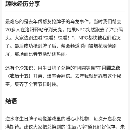
趣味经历分享
最难忘的是去年帮帮友抢牌子的乌龙事件。当时我们帮会
20多人在洛阳驿站守到天亮，结果NPC突然跑去了汴京码
头。大家边跑边喊"快看！快看！"，NPC都快被我们追哭
了。最后成功抢到牌子后，帮会频道瞬间被烟花表情刷
屏，那场面比春节活动还热闹。
还有个冷知识：用生日牌子兑换的"团圆锦囊"在
月圆之夜
（农历十五）
开启，爆率会翻倍。去年我就是靠着这个秘
密，集齐了全套节日时装。
结语
逆水寒生日牌子就像游戏里的暖心小礼物，每次开启都充
满期待。建议大家把兑换到的"生辰八字"道具好好保存，未