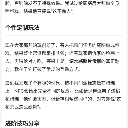
脸，否则触发不了特殊效果。我试过给御膳房大师做全身
照蛋糕，结果他直接说"这不像人"。
个性定制玩法
现在大家都开始玩创意了，有人把师门任务的截图做成蛋
糕，结果整个帮派都来排队领；还有玩家把仇家的脸画上
去，再喂给对方吃，笑果十足。
逆水寒照片蛋糕
的真正魅
力，就在于它打破了常规的互动方式。
最近我发现了个有趣的现象：把不同门派标志做在蛋糕
上，NPC会给出完全不同的反应。比如给逍遥派弟子送桃
花蛋糕，他们会害羞；但给神相帮送同样的，对方却说"这
花怎么这么妖艳"。
进阶技巧分享