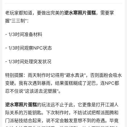
老玩家都知道，要做出完美的
逆水寒照片蛋糕
，需要掌
握"三三制"：
- 1/3时间准备材料
- 1/3时间观察NPC状态
- 1/3时间处理突发状况
特别提醒：雨天制作时记得用"避水真诀"，否则面粉会吸水
变硬。我有次遇到暴雨，结果蛋糕糊成了泥巴，连NPC都
忍不住说"这该送去泥塑展"。
逆水寒照片蛋糕
的玩法远不止于此，它更像是打开江湖人
际关系的万能钥匙。下次制作时，不妨试试把帮派图腾和
门派秘技结合起来，说不定会触发意想不到的奇遇。毕竟