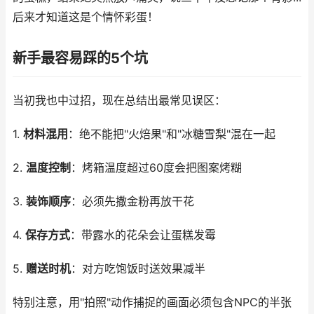
后来才知道这是个情怀彩蛋！
新手最容易踩的5个坑
当初我也中过招，现在总结出最常见误区：
1.
材料混用
：绝不能把"火焙果"和"冰糖雪梨"混在一起
2.
温度控制
：烤箱温度超过60度会把图案烤糊
3.
装饰顺序
：必须先撒金粉再放干花
4.
保存方式
：带露水的花朵会让蛋糕发霉
5.
赠送时机
：对方吃饱饭时送效果减半
特别注意，用"拍照"动作捕捉的画面必须包含NPC的半张