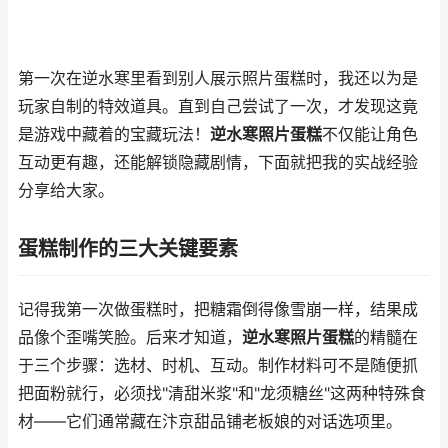
第一次在逆水寒里看到别人展示照片蛋糕时，我还以为是
玩家自制的特效道具。直到自己尝试了一次，才发现这竟
是游戏中藏着的宝藏玩法！
逆水寒照片蛋糕
不仅能让角色
互动更有趣，还能解锁隐藏剧情，下面就把我的实战经验
分享给大家。
蛋糕制作的三大关键要素
记得我第一次做蛋糕时，把糖霜倒得像雪崩一样，结果成
品像个歪嘴笑脸。后来才知道，
逆水寒照片蛋糕
的精髓在
于三个步骤：选材、时机、互动。制作材料可不是随便抓
把面粉就行，必须找"清甜米浆"和"龙须糖丝"这两种特殊食
材——它们通常藏在汴京甜品铺老板娘的对话选项里。