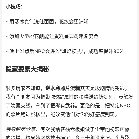
小技巧
：
- 用寒冰真气冻住面团，花纹会更清晰
- 添加少量桃花酿能让蛋糕呈现粉嫩渐变色
- 晚上21点后NPC会进入"烘焙模式"，成功率提升30%
隐藏要素大揭秘
很多玩家不知道，
逆水寒照片蛋糕
其实是段剧情的钥匙。
我有个朋友因为把带"祝福"属性的蛋糕送给铸剑师，竟触发
了隐藏支线，拿到了把稀有武器。更绝的是，把特定NPC
的照片烤进蛋糕里，能改变他们对你的好感度判定。
亲身经历分享
：有次我给客栈老板娘做了个带他初恋画像
的蛋糕，结果她突然放声痛哭，说三十年没忘记那个背影...