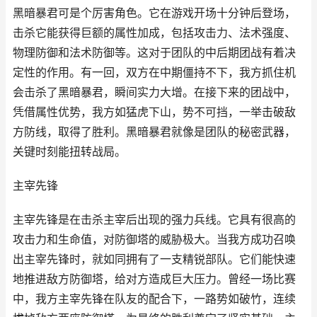
黑暗暴君可是个厉害角色。它在游戏开场十分钟后登场，
击杀它能获得巨额的属性加成，包括攻击力、法术强度、
物理防御和法术防御等。这对于团队的中后期团战有着决
定性的作用。有一回，双方在中期僵持不下，我方抓住机
会击杀了黑暗暴君，瞬间实力大增。在接下来的团战中，
凭借属性优势，我方如猛虎下山，势不可挡，一举击破敌
方防线，取得了胜利。黑暗暴君就像是团队的秘密武器，
关键时刻能扭转战局。
主宰先锋
主宰先锋是在击杀主宰后出现的强力兵线。它具有很高的
攻击力和生命值，对防御塔的威胁极大。当我方成功召唤
出主宰先锋时，就如同拥有了一支精锐部队。它们能快速
地推进敌方防御塔，给对方造成巨大压力。曾经一场比赛
中，我方主宰先锋在队友的配合下，一路势如破竹，连续