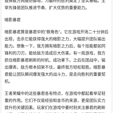
拔掉敌方两座防御塔，为最终的胜利奠定了坚实基础。主
宰先锋是团队推进节奏、扩大优势的重要助力。
暗影暴君
暗影暴君算是暴君中的“狠角色”。它在游戏开场二十分钟后
出现，击杀它能获得强大的暗影之力，大幅提升团队输出
能力。想象一下，我方拥有暗影之力后，每个技能都如同
锋利的刀刃，能给敌方造成巨大伤害。有一局游戏，我方
抓住暗影暴君刷新的时机，成功拿下。之后在团战中，输
出爆表，敌方根本招架不住，最终我方轻松取胜。暗影暴
君能让团队瞬间爆发强大的战斗力，是走向胜利的重要契
机。
王者荣耀中的这些暴君各有特点，在游戏中都起着举足轻
重的作用。它们不仅是经验和金币的来源，更是团队实力
提升的关键因素。玩家们在游戏中要时刻关注暴君的刷新