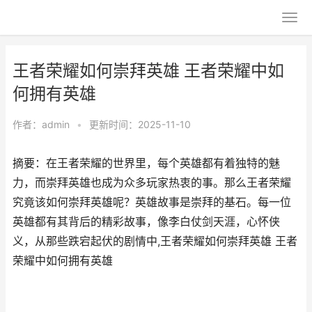
王者荣耀如何崇拜英雄 王者荣耀中如
何拥有英雄
作者：
admin
•
更新时间：2025-11-10
摘要：在王者荣耀的世界里，每个英雄都有着独特的魅
力，而崇拜英雄也成为众多玩家热衷的事。那么王者荣耀
究竟该如何崇拜英雄呢？英雄故事是崇拜的基石。每一位
英雄都有其背后的精彩故事，像李白仗剑天涯，心怀侠
义，从那些跌宕起伏的剧情中,王者荣耀如何崇拜英雄 王者
荣耀中如何拥有英雄