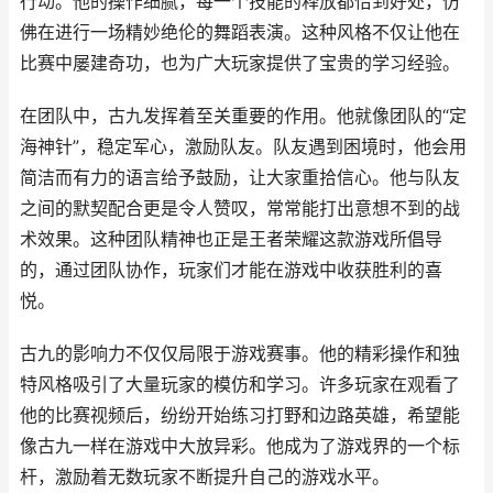
行动。他的操作细腻，每一个技能的释放都恰到好处，仿
佛在进行一场精妙绝伦的舞蹈表演。这种风格不仅让他在
比赛中屡建奇功，也为广大玩家提供了宝贵的学习经验。
在团队中，古九发挥着至关重要的作用。他就像团队的“定
海神针”，稳定军心，激励队友。队友遇到困境时，他会用
简洁而有力的语言给予鼓励，让大家重拾信心。他与队友
之间的默契配合更是令人赞叹，常常能打出意想不到的战
术效果。这种团队精神也正是王者荣耀这款游戏所倡导
的，通过团队协作，玩家们才能在游戏中收获胜利的喜
悦。
古九的影响力不仅仅局限于游戏赛事。他的精彩操作和独
特风格吸引了大量玩家的模仿和学习。许多玩家在观看了
他的比赛视频后，纷纷开始练习打野和边路英雄，希望能
像古九一样在游戏中大放异彩。他成为了游戏界的一个标
杆，激励着无数玩家不断提升自己的游戏水平。