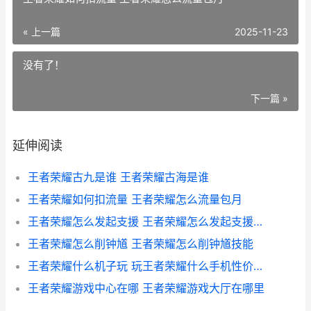
« 上一篇
2025-11-23
没有了！
下一篇 »
延伸阅读
王者荣耀古九是谁 王者荣耀古海是谁
王者荣耀如何扣流量 王者荣耀怎么流量包月
王者荣耀怎么发起支援 王者荣耀怎么发起支援队友
王者荣耀怎么削钟馗 王者荣耀怎么削钟馗技能
王者荣耀什么机子玩 玩王者荣耀什么手机性价比最高
王者荣耀游戏中心在哪 王者荣耀游戏大厅在哪里