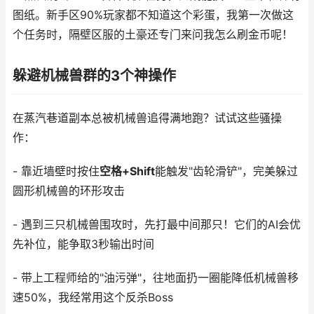
图纸。新手区90%玩家都不知道这个彩蛋，我第一次做这
个任务时，隔壁区服的土豪还专门来问我怎么刷金币呢！
躲避机械兽群的3个神操作
在蒸汽巷道副本总被机械兽追得满地跑？试试这些骚操
作：
- 靠近墙壁时按住
空格+Shift
能触发"齿轮滑铲"，完美躲过
圆形机械兽的环形攻击
- 遇到三只机械兽围攻时，先打最中间那只！它们的AI会优
先补位，能争取3秒输出时间
- 带上工程师给的"油污弹"，往地面扔一圈能降低机械兽移
速50%，我经常用这个反杀Boss