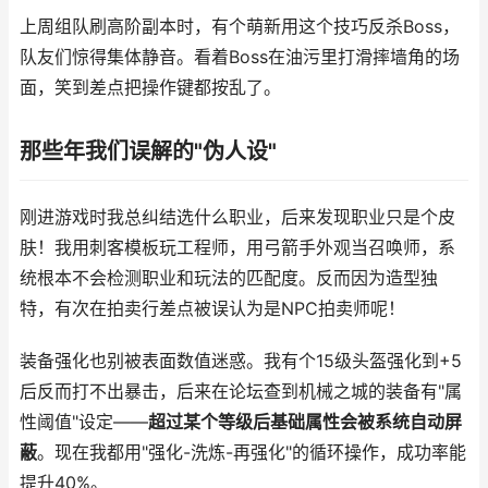
上周组队刷高阶副本时，有个萌新用这个技巧反杀Boss，
队友们惊得集体静音。看着Boss在油污里打滑摔墙角的场
面，笑到差点把操作键都按乱了。
那些年我们误解的"伪人设"
刚进游戏时我总纠结选什么职业，后来发现职业只是个皮
肤！我用刺客模板玩工程师，用弓箭手外观当召唤师，系
统根本不会检测职业和玩法的匹配度。反而因为造型独
特，有次在拍卖行差点被误认为是NPC拍卖师呢！
装备强化也别被表面数值迷惑。我有个15级头盔强化到+5
后反而打不出暴击，后来在论坛查到机械之城的装备有"属
性阈值"设定——
超过某个等级后基础属性会被系统自动屏
蔽
。现在我都用"强化-洗炼-再强化"的循环操作，成功率能
提升40%。