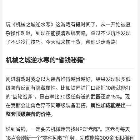
玩《机械之城逆水寒》这游戏有段时间了，从一开始被复
杂操作劝退，到现在能摸清系统套路，踩过不少坑也发现
了不少冷门技巧。今天就来掏干货，帮你少走弯路！
机械之城逆水寒的"省钱秘籍"
刚进游戏时我总以为装备堆得越贵越好，结果发现很多低
级装备反而有隐藏属性。比如铁匠铺门口那把10级就能打
的"齿轮战斧"，暴击率比30级任务送的武器还高15%。现
在我都会让角色穿不同等级装备混搭，
属性加成能差出一
整套顶级装备的价格
。
说到省钱，一定要去机械迷宫找NPC"老陈"。这老哥每天
18点会刷新一个"零件回收"任务，完成能换300金币和稀有