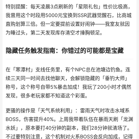
特别提醒：每天凌晨3点刷新的「星陨礼包」性价比极高，
我曾用这个时段用5000元宝换到SSR武器觉醒石，比商城
直购划算三倍。但一定要提前设置好闹钟——我室友就因
为睡过头，第二天发现库存清空才捶胸顿足。
隐藏任务触发指南：你错过的可能都是宝藏
在「寒潭村」支线任务里，有个NPC总在池塘边钓鱼。连
续三天同一时间去找他聊天，会解锁隐藏的「垂钓大师」
称号，这个称号自带5%暴击加成！我玩了200小时才偶然
发现，很多老玩家都不知道这个彩蛋。
更骚的操作是「天气系统利用」：雷雨天气时攻击水域系
BOSS，伤害提升40%。上周我带着队伍在暴雨天刷「龙渊
水妖」，原本要打40分钟的副本，我们28分钟就清场了。
不过要特别注意，这个机制对火系BOSS会反向加成，记得