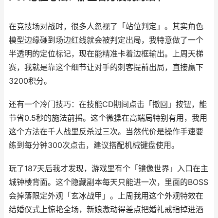
在竞技场对战时，很多人忽视了「站位判定」。其实角色
模型边缘碰到场边红线就会被判定出局，我特意做了一个
半透明的定位标记，现在能精准卡着边框输出。上周天梯
赛，我就是靠这个细节让对手的刺客提前出局，直接赢下
3200积分。
还有一个冷门技巧：在技能CD期间点击「撤回」按钮，能
节省0.5秒的施法前摇。这个微操在高端局特别有用，我用
这个方法在千人战里反杀过三次。当然代价是操作手速要
练到每分钟300次点击，建议搭配机械键盘使用。
玩了187天后我才发现，游戏里有个「镜像世界」入口在主
城钟楼背面。这个隐藏副本每天只能进一次，里面的BOSS
会掉落限定外观「玄冰战甲」。上周我用这个外观特效在
结婚仪式上惊艳全场，新娘激动得差点把婚礼戒指掉进酒