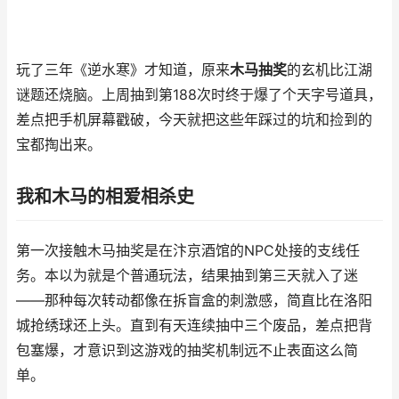
玩了三年《逆水寒》才知道，原来
木马抽奖
的玄机比江湖
谜题还烧脑。上周抽到第188次时终于爆了个天字号道具，
差点把手机屏幕戳破，今天就把这些年踩过的坑和捡到的
宝都掏出来。
我和木马的相爱相杀史
第一次接触木马抽奖是在汴京酒馆的NPC处接的支线任
务。本以为就是个普通玩法，结果抽到第三天就入了迷
——那种每次转动都像在拆盲盒的刺激感，简直比在洛阳
城抢绣球还上头。直到有天连续抽中三个废品，差点把背
包塞爆，才意识到这游戏的抽奖机制远不止表面这么简
单。