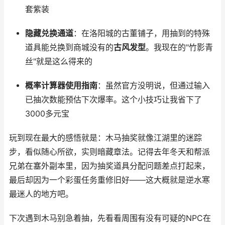
套紫装
隐藏兑换通道
：在洛阳城的古董铺子，用抽到的特殊
道具能兑换到商城没有的
古风发型
。我现在的"竹影青
丝"就是这么得来的
概率计算器使用指南
：虽然官方没明说，但通过输入
已抽次数能预估下次爆率。这个小技巧让我省下了
3000多元宝
玩到现在最大的感悟就是：木马抽奖就像江湖里的迷踪
步，看似随心所欲，实则暗藏章法。记得去年冬天和帮派
兄弟在塞外副本里，因为抽奖道具分配问题差点打起来，
最后却因为一个彩蛋任务重修旧好——这大概就是逆水寒
最迷人的地方吧。
下次遇到木马别急着抽，先看看周围有没有可疑的NPC在