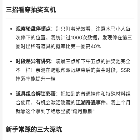
三招看穿抽奖玄机
观察轮盘停顿点
：别只盯着光效看，注意木马小人每
次停下的位置。我统计过1000次数据，发现停在第三
圈时出稀有道具的概率比第一圈高40%
时段差异有讲究
：凌晨三点和下午五点的抽奖池完全
不一样！亲测在跨服帮派战结束后的黄金时段，SSR
掉落率能提升一档
道具组合解锁彩蛋
：把抽到的普通挂件和特殊材料组
合使用，有机会激活隐藏的
江湖奇遇事件
。我上个月
就靠这个拿到了绝版坐骑"踏月麒麟"
新手常踩的三大深坑