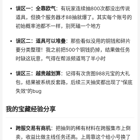
误区一：全靠欧气
：有玩家连续抽800次都没出传说
道具，但换个服务器才88抽就爆了。其实每个账号的
初始概率池都不一样，别死磕一个地方
误区二：道具可以堆叠
：那些看似没用的铜钱和碎片
要分类整理！我之前把500个铜钱扔掉，结果做任务
时缺这玩意，气得在帮派频道骂了半小时
误区三：越贵越划算
：记得有次贪图988元宝的大礼
包，结果被系统反套路，后续三天抽奖都出现了"保底
失效"的bug
我的宝藏经验分享
跨服交易有商机
：把抽到的稀有材料在跨服集市上倒
卖，收益比做主线任务还高。上周靠这个给小号换了