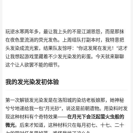
玩逆水寒两年多，最让我上头的不是江湖恩怨，而是那抹
在夜色里流淌的荧光发色。上周组队打副本时，我特意把
头发染成流光紫，结果队友惊呼："你这发尾在发光！"这才
让我想起游戏里藏着不少发光染发的彩蛋。今天就来聊聊
这个让人欲罢不能的细节。
我的发光染发初体验
第一次解锁发光染发是在洛阳城的染坊老板娘那，她神秘
兮兮地递给我一包"月光砂"，说这是前朝遗物。用染料时发
现这种材料有个奇特效果——
在月光下会泛起萤火虫般的
微光
。后来才知道，这种材料只在每月初七、十七、二十