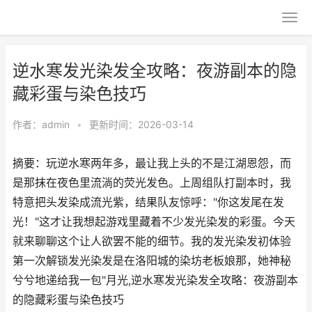
逆水寒发光染发全攻略：夜游副本的隐
藏彩蛋与染色技巧
作者：
admin
•
更新时间：2026-03-14
摘要：玩逆水寒两年多，最让我上头的不是江湖恩怨，而
是那抹在夜色里流淌的荧光发色。上周组队打副本时，我
特意把头发染成流光紫，结果队友惊呼："你这发尾在发
光！"这才让我想起游戏里藏着不少发光染发的彩蛋。今天
就来聊聊这个让人欲罢不能的细节。我的发光染发初体验
第一次解锁发光染发是在洛阳城的染坊老板娘那，她神秘
兮兮地递给我一包"月光,逆水寒发光染发全攻略：夜游副本
的隐藏彩蛋与染色技巧