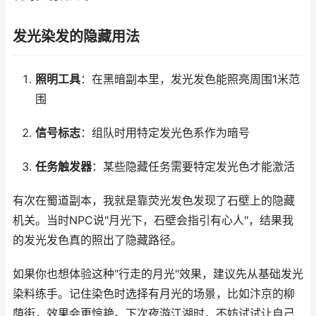
发光染发的隐藏用法
照明工具
：在黑暗副本里，发光发色能照亮周围1米范
围
信号标志
：组队时用特定发光色系作为暗号
任务触发器
：某些隐藏任务需要特定发光色才能激活
有次在蜀道副本，我就是靠荧光发色发现了石壁上的隐藏
机关。当时NPC说"月光下，石壁会指引有心人"，结果我
的发光发色真的照出了隐藏路径。
如果你也想体验这种"行走的月光"效果，建议先从基础发光
染料练手。记住染色时选择有月光的场景，比如汴京的柳
荫街，效果会更惊艳。下次夜游江湖时，不妨试试让自己