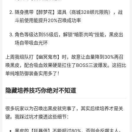
随身携带【醉梦花】道具（商城328绑元限购），战
斗前使用能提升20%召唤成功率
角色等级达到55级后，解锁"暗影共鸣"技能，黑皮出
场自带吸血光环
上周我组队打【幽冥鬼市】时，故意让血量降到30%再召
唤黑皮，配合吸血效果硬是扛住了BOSS三波爆发。这招比
单纯堆防御装备实用多了！
隐藏培养技巧你绝对不知道
很多玩家以为召唤出黑皮就完事了，其实后续培养才是关
键。我踩过坑才摸透这些细节：
黑皮的【狂暴值】不能超过80%，否则会反噬主人。