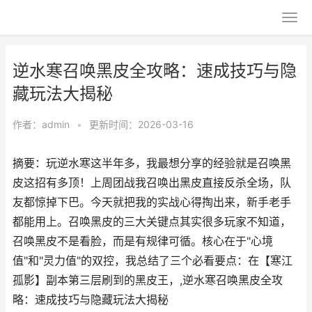
逆水寒召唤黑皮全攻略：速成技巧与隐
藏玩法大揭秘
作者：
admin
•
更新时间：2026-03-16
摘要：玩逆水寒这半年多，我最想分享的经验就是召唤黑
皮这招有多顶！上周团战我召唤出黑皮直接反杀全场，队
友都惊掉下巴。今天就把我的实战心得掏出来，新手老手
都能用上。召唤黑皮的三大关键点其实很多玩家不知道，
召唤黑皮不是看脸，而是有规律可循。核心在于"心境
值"和"灵力值"的双控，我总结了三个必看要点：在【寒江
孤影】副本第三层刷到的黑皮王，,逆水寒召唤黑皮全攻
略：速成技巧与隐藏玩法大揭秘