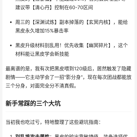
建议带【清心丹】控制在60-70区间
周三的【深渊试炼】副本掉落的【玄冥内核】，能给
黑皮永久增加15%暴击率
黑皮升级材料别乱用！优先收集【幽冥碎片】，这个
材料能让黑皮学会新技能
最离谱的是，我有次把黑皮喂到120级后，居然触发了隐藏
剧情——它主动学会了一招"影分身"，现在每次团战都能放
三个分身，对面完全分不清真假。
新手常踩的三个大坑
当初我也吃过亏，特地整理了这些避坑指南：
别乱堆攻击属性
：黑皮的输出靠敏捷值，装备选择优