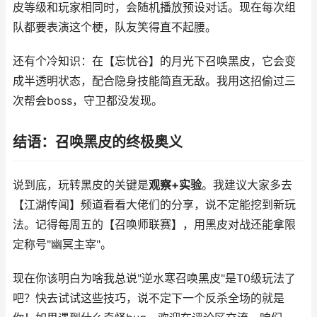
皮等级和玩家相同时，会随机播放预设对话。现在每次组
队都要表演这个梗，队友笑得直不起腰。
还有个冷知识：在【忘忧谷】的月光下召唤黑皮，它会变
成半透明状态，配合隐身技能简直无敌。我用这招偷过三
次帮会boss，守卫都没发现。
结语：召唤黑皮的终极奥义
说到底，玩转黑皮的关键是
观察+实验
。我建议大家多去
【江湖传闻】频道看看大佬们的分享，说不定能挖到新玩
法。记得每周五的【召唤师联赛】，用黑皮对战还能拿限
定称号"幽冥主宰"。
现在你该明白为啥我总说"逆水寒召唤黑皮"是T0级玩法了
吧？快去试试这些技巧，说不定下一个反杀全场的就是