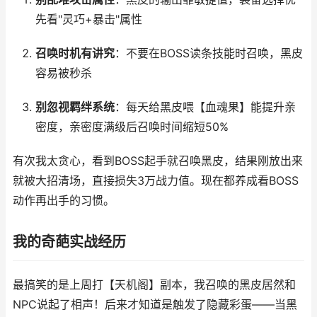
先看"灵巧+暴击"属性
召唤时机有讲究
：不要在BOSS读条技能时召唤，黑皮
容易被秒杀
别忽视羁绊系统
：每天给黑皮喂【血魂果】能提升亲
密度，亲密度满级后召唤时间缩短50%
有次我太贪心，看到BOSS起手就召唤黑皮，结果刚放出来
就被大招清场，直接损失3万战力值。现在都养成看BOSS
动作再出手的习惯。
我的奇葩实战经历
最搞笑的是上周打【天机阁】副本，我召唤的黑皮居然和
NPC说起了相声！后来才知道是触发了隐藏彩蛋——当黑