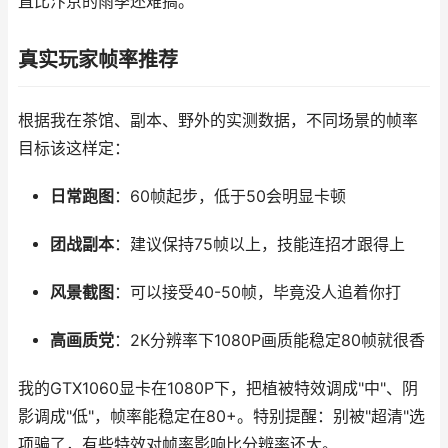
直比汴京的雨季还难搞。
真实玩家帧率推荐
根据我在茶馆、副本、野外的实测数据，不同场景的帧率
目标该这样定：
日常跑图
：60帧起步，低于50会明显卡顿
团战副本
：建议保持75帧以上，技能连招才跟得上
风景截图
：可以接受40-50帧，毕竟没人追着你打
高画质党
：2K分辨率下1080P画质能稳定80帧就很香
我的GTX1060显卡在1080P下，把植被特效调成"中"、阴
影调成"低"，帧率能稳定在80+。特别提醒：别被"超清"选
项骗了，有些特效对帧率影响比分辨率还大。