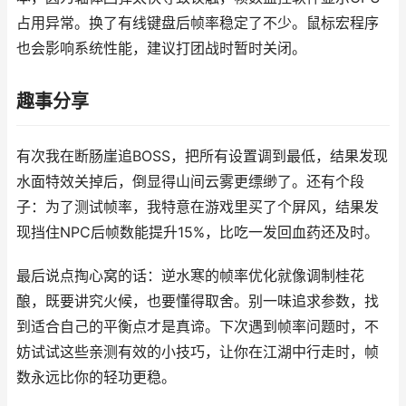
占用异常。换了有线键盘后帧率稳定了不少。鼠标宏程序
也会影响系统性能，建议打团战时暂时关闭。
趣事分享
有次我在断肠崖追BOSS，把所有设置调到最低，结果发现
水面特效关掉后，倒显得山间云雾更缥缈了。还有个段
子：为了测试帧率，我特意在游戏里买了个屏风，结果发
现挡住NPC后帧数能提升15%，比吃一发回血药还及时。
最后说点掏心窝的话：逆水寒的帧率优化就像调制桂花
酿，既要讲究火候，也要懂得取舍。别一味追求参数，找
到适合自己的平衡点才是真谛。下次遇到帧率问题时，不
妨试试这些亲测有效的小技巧，让你在江湖中行走时，帧
数永远比你的轻功更稳。