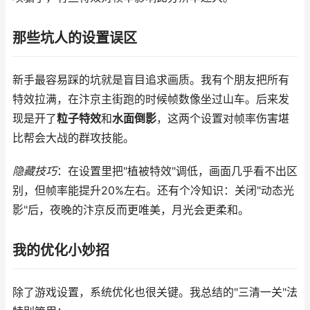
那些坑人的设置误区
新手最容易踩的坑就是盲目追求画质。我有个朋友把所有
特效拉满，在汴京主街跑的时候帧数像坐过山车。后来发
现是开了
粒子特效
和
水面倒影
，这两个设置对帧率伤害堪
比帮会大战的群攻技能。
隐藏技巧
：在设置里把"植被特效"调低，画面几乎看不出区
别，但帧率能提升20%左右。还有个冷知识：关闭"动态光
影"后，夜晚的汴京反而更唯美，月光会更柔和。
我的优化小妙招
除了游戏设置，系统优化也很关键。我总结的"三清一关"法