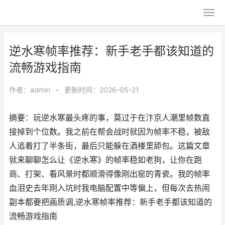
逆水寒帧率推荐：新手老手都该知道的
流畅游戏指南
作者：
admin
•
更新时间：2026-05-21
摘要：玩逆水寒最头疼的事，莫过于在汴京人潮里帧数直
接掉到个位数。我之前在帮会战时就因为帧率不稳，被敌
人追着打了半条街，最后只能躲在酒楼里舔包。这篇文章
就来聊聊怎么让《逆水寒》的帧率稳如老狗，让你在跑
商、打架、看风景时都顺滑得像刚出窑的青瓷。我的帧率
血泪史去年刚入坑时我电脑配置中等偏上，但每次去热闹
副本都要把画质调,逆水寒帧率推荐：新手老手都该知道的
流畅游戏指南