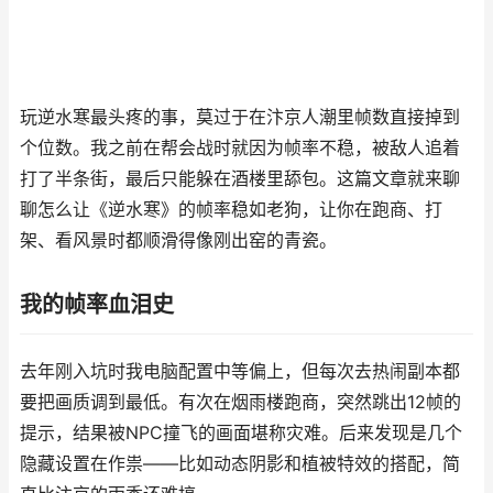
玩逆水寒最头疼的事，莫过于在汴京人潮里帧数直接掉到
个位数。我之前在帮会战时就因为帧率不稳，被敌人追着
打了半条街，最后只能躲在酒楼里舔包。这篇文章就来聊
聊怎么让《逆水寒》的帧率稳如老狗，让你在跑商、打
架、看风景时都顺滑得像刚出窑的青瓷。
我的帧率血泪史
去年刚入坑时我电脑配置中等偏上，但每次去热闹副本都
要把画质调到最低。有次在烟雨楼跑商，突然跳出12帧的
提示，结果被NPC撞飞的画面堪称灾难。后来发现是几个
隐藏设置在作祟——比如动态阴影和植被特效的搭配，简