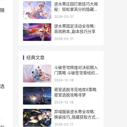
逆水寒庄园打歌技巧大揭
秘：轻松拿高分的隐藏玩
随
法
2026-05-21
逆水寒固定活动全攻略：
高效刷本_副本技巧分享
2026-05-21
经典文章
斗破苍穹辉煌对决前期入
门策略 斗破苍穹曾经的十
大强者
2024-12-18
选
密室逃脱寻觅地库6策略
密室逃脱攻略寻梦
2024-12-18
异域服装逆水寒全攻略：
换装技巧_隐藏获取方式大
揭秘
2026-02-11