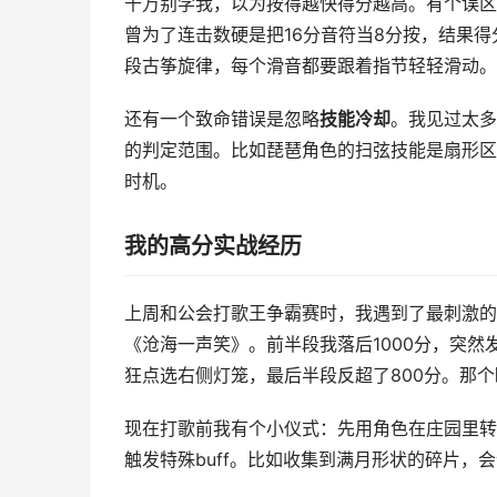
千万别学我，以为按得越快得分越高。有个误区
曾为了连击数硬是把16分音符当8分按，结果
段古筝旋律，每个滑音都要跟着指节轻轻滑动。
还有一个致命错误是忽略
技能冷却
。我见过太多
的判定范围。比如琵琶角色的扫弦技能是扇形区
时机。
我的高分实战经历
上周和公会打歌王争霸赛时，我遇到了最刺激的
《沧海一声笑》。前半段我落后1000分，突
狂点选右侧灯笼，最后半段反超了800分。那
现在打歌前我有个小仪式：先用角色在庄园里转
触发特殊buff。比如收集到满月形状的碎片，会