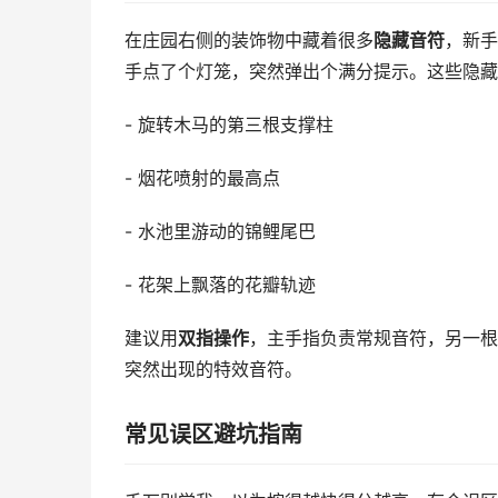
在庄园右侧的装饰物中藏着很多
隐藏音符
，新手
手点了个灯笼，突然弹出个满分提示。这些隐藏
- 旋转木马的第三根支撑柱
- 烟花喷射的最高点
- 水池里游动的锦鲤尾巴
- 花架上飘落的花瓣轨迹
建议用
双指操作
，主手指负责常规音符，另一根
突然出现的特效音符。
常见误区避坑指南