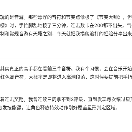
玩的是音游。那些漂浮的音符和节奏点像极了《节奏大师》，但
樱》时，手忙脚乱地按了三分钟，连击数卡在200都不出头，气
制和常规音游有天壤之别，今天就把我摸爬滚打的经验分享出来
其实真正的高手都在看
前三个音符
。我有个习惯，会在音乐开始
个红色高音符，大概率是即将进入高潮段落，这时候要提前把手
着连击奖励。我曾连续三周拿不到S评级，直到发现每次错过星
秒触发技能键，让角色释放特效动作刚好覆盖星形判定区域。