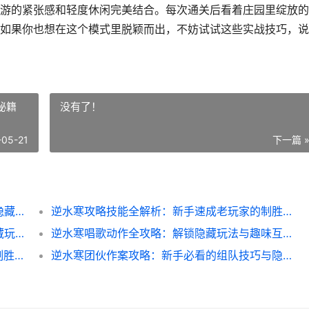
游的紧张感和轻度休闲完美结合。每次通关后看着庄园里绽放的
如果你也想在这个模式里脱颖而出，不妨试试这些实战技巧，说
秘籍
没有了！
-05-21
下一篇 
逆水寒庄园打歌技巧大揭秘：轻松拿高分的隐藏玩法
逆水寒攻略技能全解析：新手速成老玩家的制胜秘籍
逆水寒手游随机舞蹈技巧：轻松拿高分的隐藏玩法
逆水寒唱歌动作全攻略：解锁隐藏玩法与趣味互动
逆水寒打架截图实战技巧：新手必看的PVP制胜秘籍
逆水寒团伙作案攻略：新手必看的组队技巧与隐藏任务