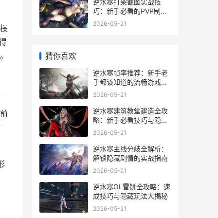
逆水寒打架截图实战技
巧：新手必看的PVP制胜
秘籍
2026-05-21
操
得
。
猜你喜欢
逆水寒帧率推荐：新手老
手都该知道的流畅游戏指
南
2026-05-21
逆水寒建筑教堂建造全攻
前
略：新手必看技巧与隐藏
指
彩蛋
2026-05-21
逆水寒主线分歧全解析：
解锁隐藏剧情的实战指南
形
2026-05-21
逆水寒OL雪饼全攻略：速
成技巧与隐藏玩法大揭秘
2026-05-21