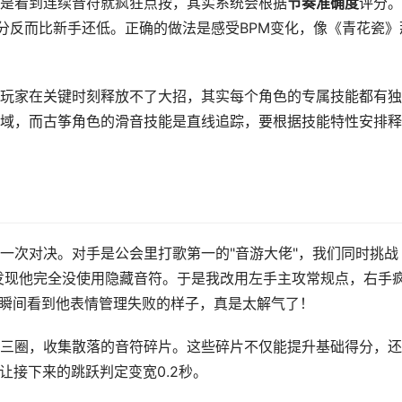
是看到连续音符就疯狂点按，其实系统会根据
节奏准确度
评分。
得分反而比新手还低。正确的做法是感受BPM变化，像《青花瓷》
玩家在关键时刻释放不了大招，其实每个角色的专属技能都有独
域，而古筝角色的滑音技能是直线追踪，要根据技能特性安排释
一次对决。对手是公会里打歌第一的"音游大佬"，我们同时挑战
然发现他完全没使用隐藏音符。于是我改用左手主攻常规点，右手
个瞬间看到他表情管理失败的样子，真是太解气了！
三圈，收集散落的音符碎片。这些碎片不仅能提升基础得分，还
让接下来的跳跃判定变宽0.2秒。