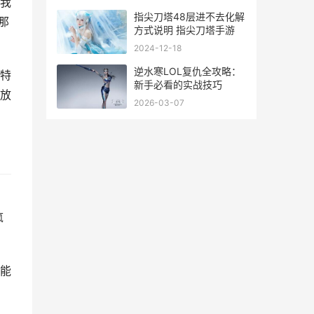
我
指尖刀塔48层进不去化解
那
方式说明 指尖刀塔手游
2024-12-18
逆水寒LOL复仇全攻略：
特
新手必看的实战技巧
放
2026-03-07
疯
能