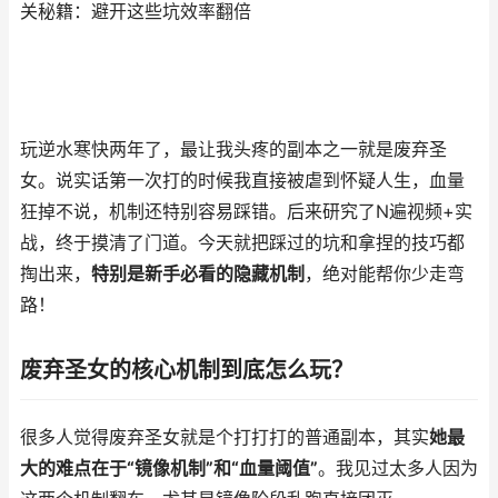
关秘籍：避开这些坑效率翻倍
玩逆水寒快两年了，最让我头疼的副本之一就是废弃圣
女。说实话第一次打的时候我直接被虐到怀疑人生，血量
狂掉不说，机制还特别容易踩错。后来研究了N遍视频+实
战，终于摸清了门道。今天就把踩过的坑和拿捏的技巧都
掏出来，
特别是新手必看的隐藏机制
，绝对能帮你少走弯
路！
废弃圣女的核心机制到底怎么玩？
很多人觉得废弃圣女就是个打打打的普通副本，其实
她最
大的难点在于“镜像机制”和“血量阈值”
。我见过太多人因为