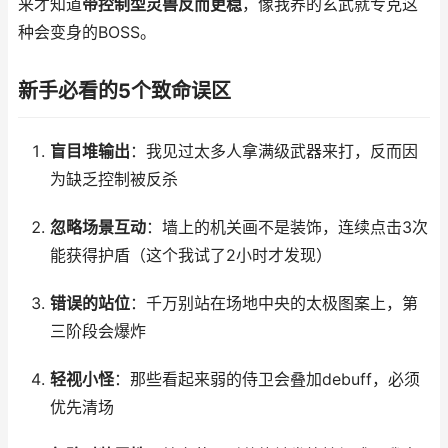
来才知道
带控制型灵兽反而更稳
，像我养的玄武就专克这
种会变身的BOSS。
新手必看的5个致命误区
盲目堆输出
：我见过太多人拿满级武器来打，反而因
为缺乏控制被反杀
忽略场景互动
：墙上的机关画不是装饰，连续点击3次
能获得护盾（这个我试了2小时才发现）
错误的站位
：千万别站在场地中央的太极图案上，第
三阶段会爆炸
轻视小怪
：那些看起来弱的侍卫会叠加debuff，必须
优先清场