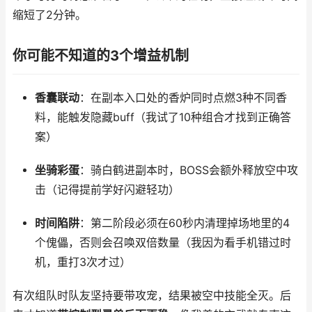
缩短了2分钟。
你可能不知道的3个增益机制
香囊联动
：在副本入口处的香炉同时点燃3种不同香
料，能触发隐藏buff（我试了10种组合才找到正确答
案）
坐骑彩蛋
：骑白鹤进副本时，BOSS会额外释放空中攻
击（记得提前学好闪避轻功）
时间陷阱
：第二阶段必须在60秒内清理掉场地里的4
个傀儡，否则会召唤双倍数量（我因为看手机错过时
机，重打3次才过）
有次组队时队友坚持要带攻宠，结果被空中技能全灭。后