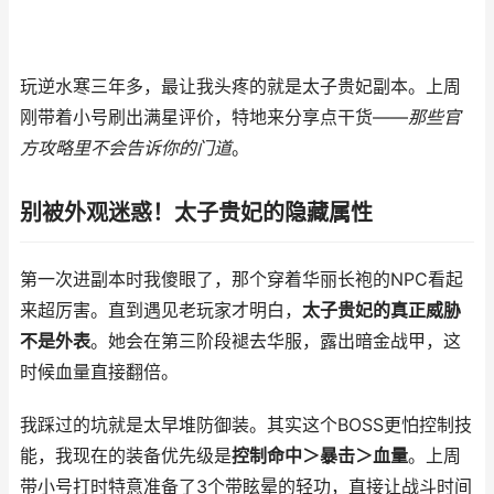
玩逆水寒三年多，最让我头疼的就是太子贵妃副本。上周
刚带着小号刷出满星评价，特地来分享点干货——
那些官
方攻略里不会告诉你的门道
。
别被外观迷惑！太子贵妃的隐藏属性
第一次进副本时我傻眼了，那个穿着华丽长袍的NPC看起
来超厉害。直到遇见老玩家才明白，
太子贵妃的真正威胁
不是外表
。她会在第三阶段褪去华服，露出暗金战甲，这
时候血量直接翻倍。
我踩过的坑就是太早堆防御装。其实这个BOSS更怕控制技
能，我现在的装备优先级是
控制命中＞暴击＞血量
。上周
带小号打时特意准备了3个带眩晕的轻功，直接让战斗时间