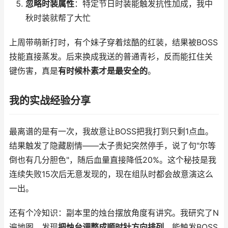
忽略时装属性
：特定节日时装能触发抗性加成，我中
秋时装就帮了大忙
上周带萌新打时，有个妹子穿着炫酷的红装，结果被BOSS
技能直接蒸发。后来换成我送的普通青衫，反而能扛住关
键伤害，真是
有时候朴素才是最安全的
。
我的实战经验分享
最离谱的是有一次，我故意让BOSS把我打到只剩1点血。
结果触发了隐藏剧情——太子贵妃突然停手，说了句"尔等
倒也有几分胆色"，随后血量直接降低20%。这个秘技是我
连续失败15次后无意发现的，现在组队时都会故意演这么
一出。
还有个冷知识：副本里的烛台摆放角度有讲究。我研究了N
遍地图，发现
把烛台调整成顺时针方向排列
，能触发BOSS