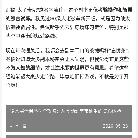
别被"太子贵妃"这名字唬住，这个副本更像
考验操作和智慧
的综合试炼
。我见过90级大佬被萌新开虐，就是因为他太
依赖装备属性。建议新手先去训练场练习走位，特别是那
些空中连击的躲避路线。
现在每次通关后，我都会去副本门口的茶摊喝杯"忘忧茶"。
老板说知道太多副本秘密会让人失眠，但我觉得
正是这些
不为人知的细节，才让逆水寒的世界更有意思
。希望这些
经验能帮大家少走弯路，毕竟咱们打游戏，不就是为了开
心嘛！
逆水寒情侣怀孕全攻略：从互动到宝宝诞生的暖心体验
« 上一篇
2026-05-23