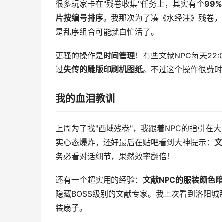
很多玩家卡在"残卷收集"任务上，其实有个
99
片按编号排序
。我那次为了凑《水经注》残卷，就
是乱序组合可能就白忙活了。
更骚的操作是
时间管理
！有些文献NPC每天2
过
失传的雕版印刷机图纸
。不过这个操作很费时
我的血泪教训
上周为了找"西域残卷"，我跟着NPC的指引在
实心态爆炸，还好最后在贴吧看到大神提示：
文
务必看对话细节，果然效率翻倍！
还有一个超实用的经验：
文献NPC的服装颜色
隐藏BOSS级别的文献专家。我上次看到洛阳
装扇子。