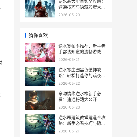
逆水寒大牢直线全攻略：
速通技巧与隐藏彩蛋大揭
什
秘
2026-05-23
猜你喜欢
逆水寒帧率推荐：新手老
手都该知道的流畅游戏指
次
南
2026-05-21
时
逆水寒庄园黑色装饰攻
略：轻松打造你的暗夜秘
境
2026-05-22
到
亲吻情缘逆水寒新手必
能
看：速通秘籍大公开_
2026-05-23
逆水寒建筑教堂建造全攻
略：新手必看技巧与隐藏
彩蛋
2026-05-21