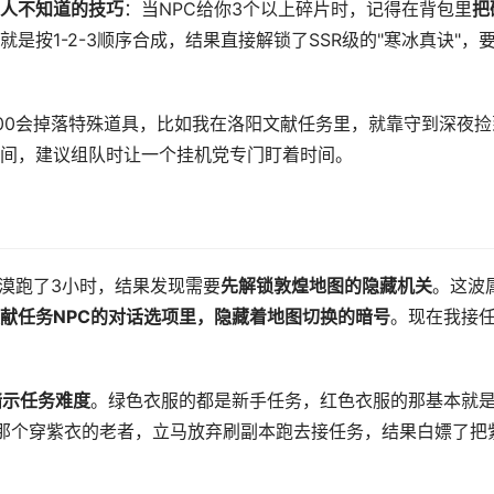
%人不知道的技巧
：当NPC给你3个以上碎片时，记得在背包里
把
是按1-2-3顺序合成，结果直接解锁了SSR级的"寒冰真诀"，
2:00会掉落特殊道具，比如我在洛阳文献任务里，就靠守到深夜捡
间，建议组队时让一个挂机党专门盯着时间。
大漠跑了3小时，结果发现需要
先解锁敦煌地图的隐藏机关
。这波
献任务NPC的对话选项里，隐藏着地图切换的暗号
。现在我接
暗示任务难度
。绿色衣服的都是新手任务，红色衣服的那基本就
城那个穿紫衣的老者，立马放弃刷副本跑去接任务，结果白嫖了把