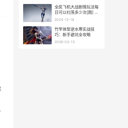
全民飞机大战剧情玩法每
日可以扫荡多少次[图] 全
民飞机大战剧情模式疯狂
2024-12-18
道具关
竹竿体型逆水寒实战技
巧：新手避坑全攻略
2026-03-13
个
就
心