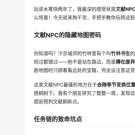
玩逆水寒快两年了，我最深的感受就是
文献NP
么惊喜！今天就来掏干货，手把手教你玩转这些
文献NPC的隐藏地图密码
你知道吗？汴京城郊的竹林里有个叫
竹林书生
的
经过都错过——他不是站在路边，而是
蹲在废弃
跑地图时只顾着看远处的宝箱，完全没注意这货
这类文献NPC最骚的地方在于
会随季节变换位
梧桐树下。我有个朋友研究了整整一周，发现这
提前预判文献刷新点。
任务链的致命坑点