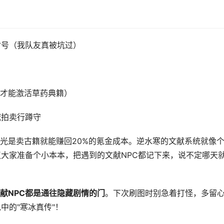
封号（我队友真被坑过）
才能激活草药典籍）
城拍卖行蹲守
光是卖古籍就能赚回20%的氪金成本。逆水寒的文献系统就像
议大家准备个小本本，把遇到的文献NPC都记下来，说不定哪天
献NPC都是通往隐藏剧情的门
。下次刷图时别急着打怪，多留
中的"寒冰真传"！