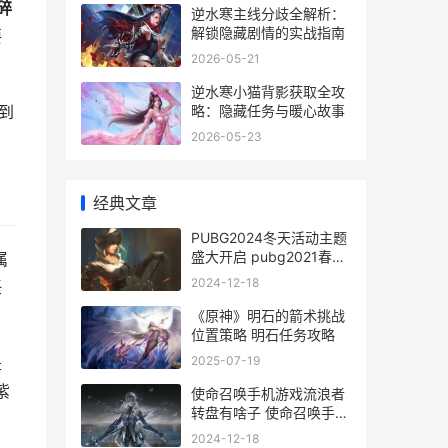
碎
逆水寒主线分歧全解析：
解锁隐藏剧情的实战指南
要
2026-05-21
逆水寒小猫背影获取全攻
略：隐藏任务与暖心故事
到
2026-05-23
经典文章
PUBG2024冬天活动主题
盛大开启 pubg2021春节
属
活动网址
2024-12-18
任
《原神》明石的箭术挑战
位置策略 明石任务攻略
2025-07-19
是
紫
使命召唤手机游戏流浪者
转盘有啥子 使命召唤手机
游戏官网
2024-12-18