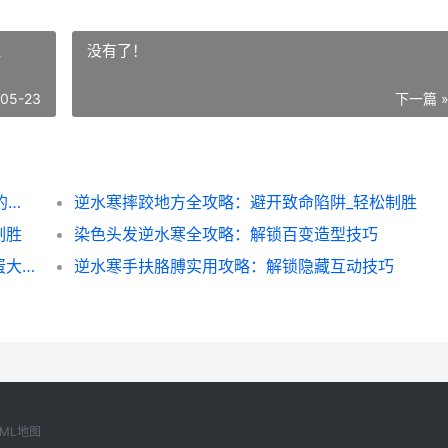
胜
没有了！
-05-23
下一篇 
逆水寒文献NPC全收集攻略：解锁隐藏任务的秘诀
逆水寒摔跤地方全攻略：避开致命陷阱_轻松制胜
制胜
染色头发逆水寒全攻略：解锁百变造型技巧
逆水寒大牢直线全攻略：速通技巧与隐藏彩蛋大揭秘
逆水寒手扶胳膊实用攻略：解锁隐藏互动技巧
XML地图