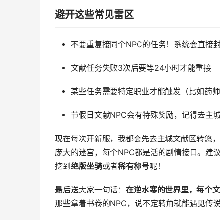
避开这些常见雷区
不要重复接同个NPC的任务！系统会直接
文献任务失败3次后要等24小时才能重接
某些任务需要特定职业才能触发（比如药师
节假日文献NPC会有特殊奖励，记得去主
现在每次开新服，我都会先去主城文献区转悠，
庞大的迷宫，每个NPC都是活的剧情接口。建
挖到
绝版坐骑
或者
稀有称号
呢！
最后送大家一句话：
在逆水寒的世界里，每个文
那些拿着书卷的NPC，说不定转角就能遇见传说