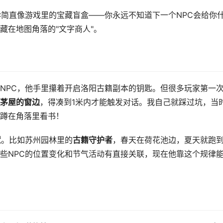
C
简直像游戏里的宝藏盲盒——你永远不知道下一个NPC会给你
藏在地图角落的"文字商人"。
NPC，他手里攥着开启洛阳古籍副本的钥匙。但很多玩家第一
茅屋的窗边
，得凑到1米内才能触发对话。我自己就踩过坑，当
蹲在角落里看书！
置
。比如苏州园林里的
古籍守护者
，春天在荷花池边，夏天就跑
些NPC的位置变化和节气活动有直接关联，现在他靠这个规律