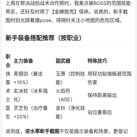
上周在帮派战拍战术动作照时，我差点被BOSS的范围技能
带走，还好及时用了【金蝉脱壳】保命。说真的，新手截
图时别光顾着摆pose，得随时关注小地图的危险区域。
新手装备搭配推荐（按职业）
职
主力装备
副武器
特殊技巧
业
侠
青钢剑（暴击
玉箫（控制技
用轻功贴墙躲避范围
客
+15%）
能）
伤害
术
玄冰杖（冰系强
火焰符
保持距离输出
士
化）
（AOE）
医
灵芝包（治疗量
金针（净化技
站位要靠后
生
+20%）
能）
说到底，
逆水寒新手截图
不仅是展示装备和场景，更是记