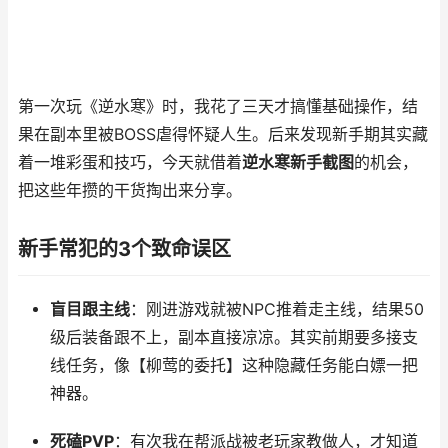
第一次玩《逆水寒》时，我花了三天才搞懂基础操作，结
果在副本里被BOSS虐得怀疑人生。后来发现新手期其实藏
着一堆彩蛋和技巧，今天就借着
逆水寒新手截图
的机会，
把这些年攒的干货掏出来分享。
新手常犯的3个致命误区
盲目跟主线
：刚进游戏就被NPC推着走主线，结果50
级后装备跟不上，副本直接凉凉。其实前期要多接支
线任务，像【柳莺的委托】这种隐藏任务能白嫖一把
神器。
死磕PVP
：有次我在帮派战被老玩家教做人，才知道