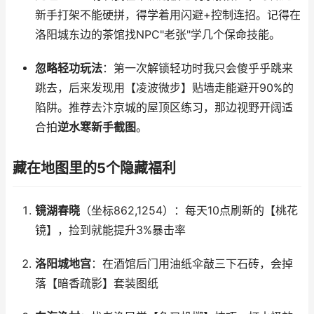
新手打架不能硬拼，得学着用闪避+控制连招。记得在
洛阳城东边的茶馆找NPC"老张"学几个保命技能。
忽略轻功玩法
：第一次解锁轻功时我只会傻乎乎跳来
跳去，后来发现用【凌波微步】贴墙走能避开90%的
陷阱。推荐去汴京城的屋顶区练习，那边视野开阔适
合拍
逆水寒新手截图
。
藏在地图里的5个隐藏福利
镜湖春晓
（坐标862,1254）：每天10点刷新的【桃花
镜】，捡到就能提升3%暴击率
洛阳城地宫
：在酒馆后门用油纸伞敲三下石砖，会掉
落【暗香疏影】套装图纸