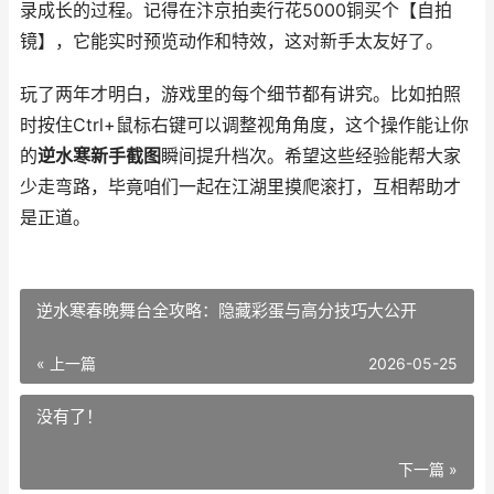
录成长的过程。记得在汴京拍卖行花5000铜买个【自拍
镜】，它能实时预览动作和特效，这对新手太友好了。
玩了两年才明白，游戏里的每个细节都有讲究。比如拍照
时按住Ctrl+鼠标右键可以调整视角角度，这个操作能让你
的
逆水寒新手截图
瞬间提升档次。希望这些经验能帮大家
少走弯路，毕竟咱们一起在江湖里摸爬滚打，互相帮助才
是正道。
逆水寒春晚舞台全攻略：隐藏彩蛋与高分技巧大公开
« 上一篇
2026-05-25
没有了！
下一篇 »