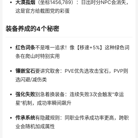
大漠孤烟
（坐标1456,789）：日出时分NPC会消失，
这是官方给截图党的彩蛋
装备养成的4个秘密
红色词条
不是唯一追求！像【移速+5%】这种绿色词
条在爬山时特别实用
镶嵌宝石
要讲究取舍：PVE优先选攻击宝石，PVP则
选闪避/减伤类
强化失败
别急着换装备：连续失败3次会触发"幸运
星"机制，成功率瞬间飙升
传承系统
有隐藏规则：同职业传承成功率更高，跨职
业会随机加成属性