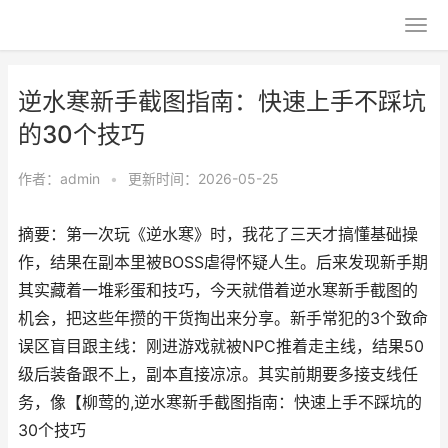
逆水寒新手截图指南：快速上手不踩坑
的30个技巧
作者：
admin
•
更新时间：2026-05-25
摘要：第一次玩《逆水寒》时，我花了三天才搞懂基础操
作，结果在副本里被BOSS虐得怀疑人生。后来发现新手期
其实藏着一堆彩蛋和技巧，今天就借着逆水寒新手截图的
机会，把这些年攒的干货掏出来分享。新手常犯的3个致命
误区盲目跟主线：刚进游戏就被NPC推着走主线，结果50
级后装备跟不上，副本直接凉凉。其实前期要多接支线任
务，像【柳莺的,逆水寒新手截图指南：快速上手不踩坑的
30个技巧