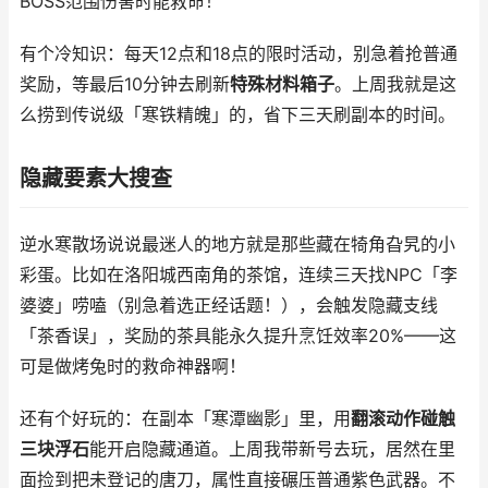
BOSS范围伤害时能救命！
有个冷知识：每天12点和18点的限时活动，别急着抢普通
奖励，等最后10分钟去刷新
特殊材料箱子
。上周我就是这
么捞到传说级「寒铁精魄」的，省下三天刷副本的时间。
隐藏要素大搜查
逆水寒散场说说最迷人的地方就是那些藏在犄角旮旯的小
彩蛋。比如在洛阳城西南角的茶馆，连续三天找NPC「李
婆婆」唠嗑（别急着选正经话题！），会触发隐藏支线
「茶香误」，奖励的茶具能永久提升烹饪效率20%——这
可是做烤兔时的救命神器啊！
还有个好玩的：在副本「寒潭幽影」里，用
翻滚动作碰触
三块浮石
能开启隐藏通道。上周我带新号去玩，居然在里
面捡到把未登记的唐刀，属性直接碾压普通紫色武器。不