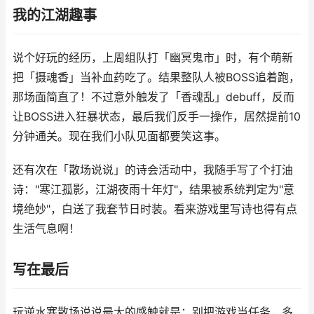
我的江湖趣事
说个好玩的经历，上周组队打「幽冥鬼市」时，有个萌新
把「摄魂香」当补血药吃了。结果整队人被BOSS追着跑，
那场面简直了！不过意外触发了「香魂乱」debuff，反而
让BOSS进入狂暴状态，最后我们反手一操作，居然提前10
分钟通关。现在我们小队见面都要笑这事。
还有次在「散场说说」的诗会活动中，我随手写了个打油
诗："寒江孤影，江湖夜雨十年灯"，结果被系统判定为"意
境绝妙"，白送了我套节日时装。看来游戏里写诗也得有点
生活气息啊！
写在最后
玩逆水寒散场说说最大的感触就是：别把游戏当任务，多