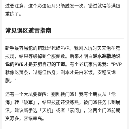
过要注意，这个彩蛋每月只能触发一次，错过就得等满级
重练了。
常见误区避雷指南
新手最容易犯的错就是死磕PVP。我刚入坑时天天泡在竞
技场，结果等级掉到全服倒数。后来才明白
逆水寒散场说
说的PVE才是养肥自己的正道
。有个老玩家告诉我："PVP
就像吃辣条，过瘾但伤身；副本才是白米饭，安稳又饱
腹。"
还有一个大坑要提醒：别乱换门派！我有个朋友从「沧
海」转「破军」，结果技能还没练熟，被门派任务卡到崩
溃。建议新手选「天机」或者「素问」，这两个门派前期
资源多，容错率高。