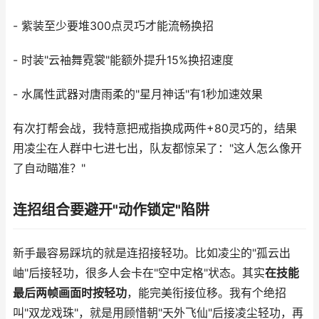
- 紫装至少要堆300点灵巧才能流畅换招
- 时装"云袖舞霓裳"能额外提升15%换招速度
- 水属性武器对唐雨柔的"星月神话"有1秒加速效果
有次打帮会战，我特意把戒指换成两件+80灵巧的，结果
用凌尘在人群中七进七出，队友都惊呆了："这人怎么像开
了自动瞄准？"
连招组合要避开"动作锁定"陷阱
新手最容易踩坑的就是连招接轻功。比如凌尘的"孤云出
岫"后接轻功，很多人会卡在"空中定格"状态。其实
在技能
最后两帧画面时按轻功
，能完美衔接位移。我有个绝招
叫"双龙戏珠"，就是用顾惜朝"天外飞仙"后接凌尘轻功，再