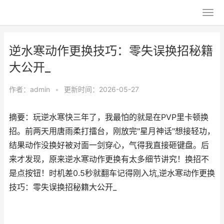
逆水寒动作更换技巧：零失误换招秘籍
大公开_
作者：
admin
•
更新时间：2026-05-27
摘要：玩逆水寒快三年了，我最怕的就是在PVP里卡顿换
招。前两天用唐雨柔打擂台，刚放完"星月神话"想接轻功，
结果动作没换好被对面一剑穿心，气得我直接砸键盘。后
来才发现，原来逆水寒动作更换有太多细节讲究！换招不
是点按钮！时机差0.5秒就翻车记得刚入坑,逆水寒动作更换
技巧：零失误换招秘籍大公开_