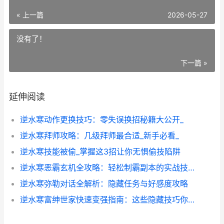
« 上一篇
2026-05-27
没有了！
下一篇 »
延伸阅读
逆水寒动作更换技巧：零失误换招秘籍大公开_
逆水寒拜师攻略：几级拜师最合适_新手必看_
逆水寒技能被偷_掌握这3招让你无惧偷技陷阱
逆水寒恶霸玄机全攻略：轻松制霸副本的实战技巧
逆水寒弥勒对话全解析：隐藏任务与好感度攻略
逆水寒富绅世家快速变强指南：这些隐藏技巧你绝对不知道