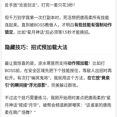
反手放"沧浪剑法"，打完一套只花3秒！
但千万别学我第一次打副本时，死活想把唐雨柔所有技能
连起来。直到被BOSS教做人，才明白
有些技能有强制动作
锁定
，比如"星月神话"后必须等1.5秒才能换招。
隐藏技巧：招式预加载大法
最让我惊喜的是，逆水寒居然支持
动作预加载
！比如打
BOSS前，在安全区域先把下个技能按住，等敌人出招时再
松开。有次打"幽冥鬼将"，我就用这个方法，
在它放"黄泉
引"的瞬间接"浮光掠影"
，完美躲过群攻。
不过这个技巧需要练习，我刚开始用时差点把唐雨柔的"星
月神话"按成"月华"，被帮会频道刷屏嘲笑："这谁家的唐雨
柔在跳广场舞？"