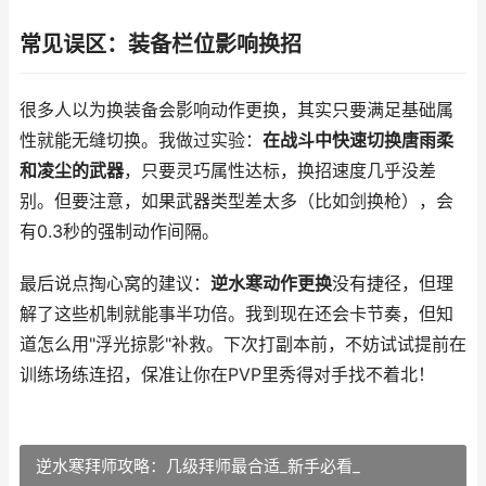
常见误区：装备栏位影响换招
很多人以为换装备会影响动作更换，其实只要满足基础属
性就能无缝切换。我做过实验：
在战斗中快速切换唐雨柔
和凌尘的武器
，只要灵巧属性达标，换招速度几乎没差
别。但要注意，如果武器类型差太多（比如剑换枪），会
有0.3秒的强制动作间隔。
最后说点掏心窝的建议：
逆水寒动作更换
没有捷径，但理
解了这些机制就能事半功倍。我到现在还会卡节奏，但知
道怎么用"浮光掠影"补救。下次打副本前，不妨试试提前在
训练场练连招，保准让你在PVP里秀得对手找不着北！
逆水寒拜师攻略：几级拜师最合适_新手必看_