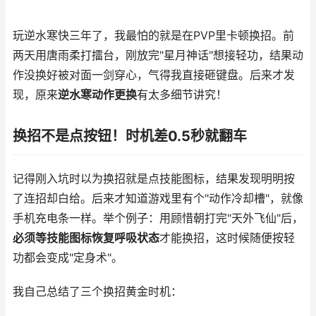
玩逆水寒快三年了，我最怕的就是在PVP里卡顿换招。前
两天用唐雨柔打擂台，刚放完"星月神话"想接轻功，结果动
作没换好被对面一剑穿心，气得我直接砸键盘。后来才发
现，原来
逆水寒动作更换
有太多细节讲究！
换招不是点按钮！时机差0.5秒就翻车
记得刚入坑时以为换招就是点技能图标，结果发现明明按
了连招却白给。后来才知道游戏里有个"动作冷却槽"，就像
手机充电条一样。举个例子：用顾惜朝打完"天外飞仙"后，
必须等技能图标恢复呼吸状态
才能换招，这时候随便按轻
功都会变成"定身术"。
我自己总结了三个换招黄金时机：