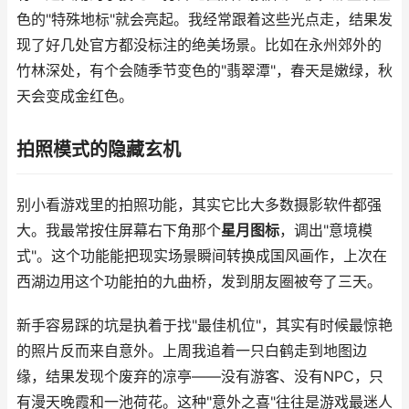
色的"特殊地标"就会亮起。我经常跟着这些光点走，结果发
现了好几处官方都没标注的绝美场景。比如在永州郊外的
竹林深处，有个会随季节变色的"翡翠潭"，春天是嫩绿，秋
天会变成金红色。
拍照模式的隐藏玄机
别小看游戏里的拍照功能，其实它比大多数摄影软件都强
大。我最常按住屏幕右下角那个
星月图标
，调出"意境模
式"。这个功能能把现实场景瞬间转换成国风画作，上次在
西湖边用这个功能拍的九曲桥，发到朋友圈被夸了三天。
新手容易踩的坑是执着于找"最佳机位"，其实有时候最惊艳
的照片反而来自意外。上周我追着一只白鹤走到地图边
缘，结果发现个废弃的凉亭——没有游客、没有NPC，只
有漫天晚霞和一池荷花。这种"意外之喜"往往是游戏最迷人