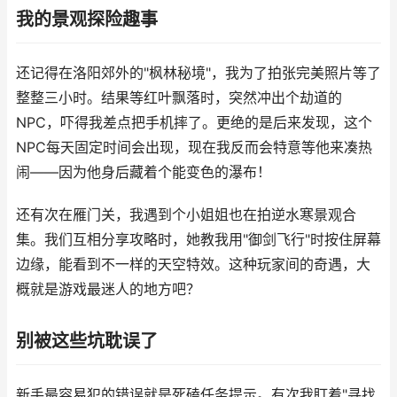
我的景观探险趣事
还记得在洛阳郊外的"枫林秘境"，我为了拍张完美照片等了
整整三小时。结果等红叶飘落时，突然冲出个劫道的
NPC，吓得我差点把手机摔了。更绝的是后来发现，这个
NPC每天固定时间会出现，现在我反而会特意等他来凑热
闹——因为他身后藏着个能变色的瀑布！
还有次在雁门关，我遇到个小姐姐也在拍逆水寒景观合
集。我们互相分享攻略时，她教我用"御剑飞行"时按住屏幕
边缘，能看到不一样的天空特效。这种玩家间的奇遇，大
概就是游戏最迷人的地方吧？
别被这些坑耽误了
新手最容易犯的错误就是死磕任务提示。有次我盯着"寻找