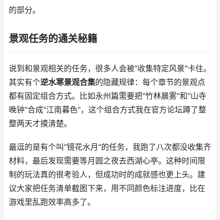
的部分。
景观任务的通关秘籍
说到和景观相关的任务，很多人会被"收集特定风景"卡住。
其实有个
逆水寒景观合集
的隐藏规律：每个章节的景观点
都有固定组合方式。比如永州篇需要把"竹林晨雾"和"山寺
晚钟"合成"江南暮色"，这个组合方式我在官方论坛蹲了整
整两天才摸清楚。
最逗的是有个叫"镜花水月"的任务，我跑了八次都没收集齐
材料，最后发现需要等月圆之夜去西湖心亭。这种时间限
制的玩法真的很考验人，但成功时的成就感也更上头。建
议大家把任务清单截图下来，用不同颜色标注进度，比在
游戏里乱跑效率高多了。