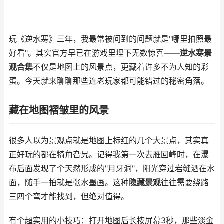
玩《逆水寒》三年，我最常被问到的问题就是"哪里拍照最
好看"。其实官方早已在游戏里埋下无数惊喜——
逆水寒景
观合集
不仅是地图上的风景点，更藏着许多不为人知的彩
蛋。今天就来聊聊那些连老玩家都可能错过的秘密角落。
藏在地图褶皱里的风景
很多人以为景观点就是地图上标红的几个大景点，其实真
正好玩的都在犄角旮旯。记得我第一次去雁回峰时，在瀑
布后面发现了个天然形成的"月牙洞"，阳光穿过岩缝洒在水
面，随手一拍就是张水墨画。这种
隐藏景观
往往需要绕路
三四个弯才能找到，但绝对值得。
有个超实用的小技巧：打开地图后长按屏幕3秒，那些淡金