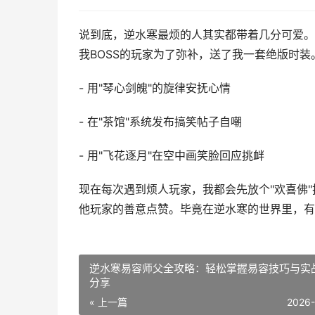
说到底，逆水寒最烦的人其实都带着几分可爱。
我BOSS的玩家为了弥补，送了我一套绝版时
- 用"琴心剑魄"的旋律安抚心情
- 在"茶馆"系统发布搞笑帖子自嘲
- 用"飞花逐月"在空中画笑脸回应挑衅
现在每次遇到烦人玩家，我都会先放个"欢喜佛
他玩家的善意点赞。毕竟在逆水寒的世界里，有
逆水寒易容师父全攻略：轻松掌握易容技巧与实
分享
« 上一篇
2026