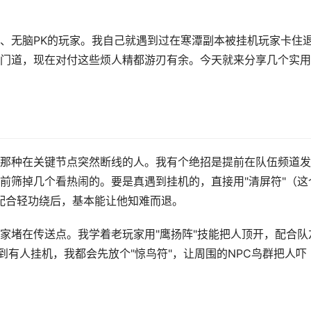
、无脑PK的玩家。我自己就遇到过在寒潭副本被挂机玩家卡住
门道，现在对付这些烦人精都游刃有余。今天就来分享几个实用
那种在关键节点突然断线的人。我有个绝招是提前在队伍频道发
前筛掉几个看热闹的。要是真遇到挂机的，直接用"清屏符"（这
，配合轻功绕后，基本能让他知难而退。
家堵在传送点。我学着老玩家用"鹰扬阵"技能把人顶开，配合队
到有人挂机，我都会先放个"惊鸟符"，让周围的NPC鸟群把人吓