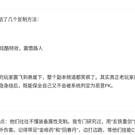
总结了几个反制方法：
显示炫酷特效，震慑路人
怪的玩家震飞到悬崖下，整个副本频道都笑疯了。其实真正老玩家
"隐身绕后，既能保全自己又不会被系统判定为恶意PK。
点：他们往往不懂装备属性克制。我专门研究过，用"玄铁重剑"
外伤害。记得带足"金疮药"和"回春丹"，边打边跑，等他们技能C