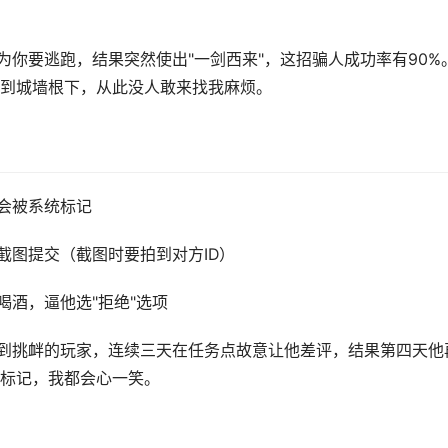
为你要逃跑，结果突然使出"一剑西来"，这招骗人成功率有90%
到城墙根下，从此没人敢来找我麻烦。
次会被系统标记
截图提交（截图时要拍到对方ID）
喝酒，逼他选"拒绝"选项
遇到挑衅的玩家，连续三天在任务点故意让他差评，结果第四天他
标记，我都会心一笑。