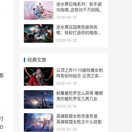
逆水寒后悔系列：新手避
坑指南_这些坑千万别踩_
2026-05-27
逆水寒庄园黑色装饰攻
略：轻松打造你的暗夜秘
境
2026-05-22
经典文章
云顶之弈11.10破败魔女刺
都
阵型如何组合 云顶之奕破
解
2025-07-19
射雕曼陀罗怎么获得 雕塑
里的曼陀罗花几男几女
2024-12-18
英雄联盟女枪克谁克谁
打
英雄联盟女枪主什么技能
D
2025-01-24