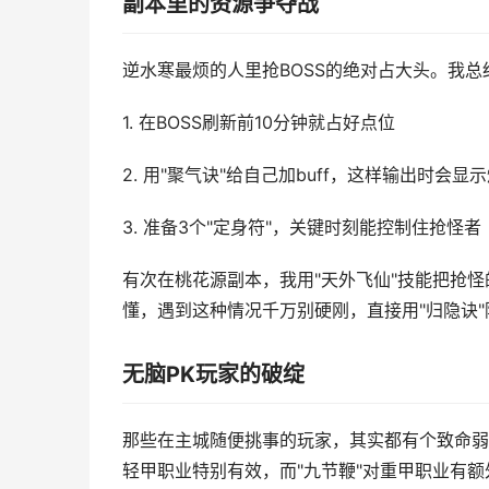
副本里的资源争夺战
逆水寒最烦的人里抢BOSS的绝对占大头。我
1. 在BOSS刷新前10分钟就占好点位
2. 用"聚气诀"给自己加buff，这样输出时会
3. 准备3个"定身符"，关键时刻能控制住抢怪者
有次在桃花源副本，我用"天外飞仙"技能把抢
懂，遇到这种情况千万别硬刚，直接用"归隐诀
无脑PK玩家的破绽
那些在主城随便挑事的玩家，其实都有个致命弱
轻甲职业特别有效，而"九节鞭"对重甲职业有额