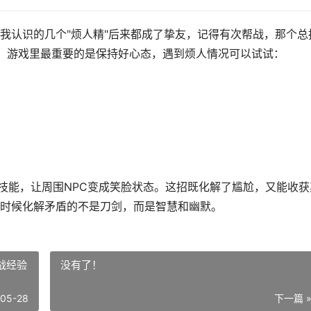
我认识的几个"烦人精"后来都成了挚友，记得有次帮战，那个总
装。游戏里最重要的是保持好心态，遇到烦人情况可以试试：
"技能，让周围NPC变成笑脸状态。这招既化解了尴尬，又能收获
时候化解矛盾的不是刀剑，而是智慧和幽默。
战经验
没有了！
-05-28
下一篇 