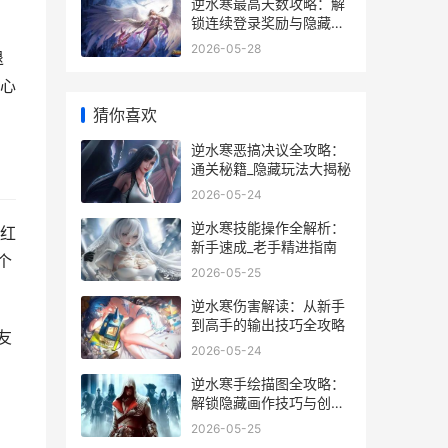
逆水寒最高天数攻略：解
锁连续登录奖励与隐藏福
利
2026-05-28
退
心
猜你喜欢
逆水寒恶搞决议全攻略：
通关秘籍_隐藏玩法大揭秘
2026-05-24
逆水寒技能操作全解析：
红
新手速成_老手精进指南
个
2026-05-25
逆水寒伤害解读：从新手
到高手的输出技巧全攻略
友
2026-05-24
逆水寒手绘描图全攻略：
解锁隐藏画作技巧与创作
心得
2026-05-25