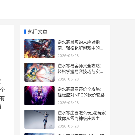
热门文章
逆水寒最烦的人应对指
南：轻松化解游戏中的烦
人对手
2026-05-28
逆水寒易容师父全攻略：
轻松掌握易容技巧与实战
经验分享
2026-05-28
家
逆水寒恶意还价全攻略：
个
轻松应对NPC的砍价套路
有
2026-05-28
烦
逆水寒庄园怎么玩_老玩家
教你从零到神级庄园主_
2026-05-28