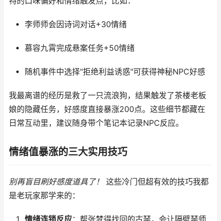
特的口味偏好和情绪触发点，比如：
李师师会因诗词对话+30情绪
慕容九霄完成悬案任务+50情绪
随机事件中选择"拒绝利益诱惑"可获得神秘NPC好感
我最离谱的经历是救了一只流浪狗，结果触发了茶楼老板
娘的隐藏任务，好感度直接暴涨200点。这些细节都藏在
日常互动里，建议随身带个笔记本记录NPC反应。
情绪值暴涨的三大实用技巧
别再盲目刷好感度道具了！
这些冷门但超有效的技巧我都
是老玩家那学来的：
情绪连锁反应
：帮张梦得找回的古琴，会让隔壁琴师