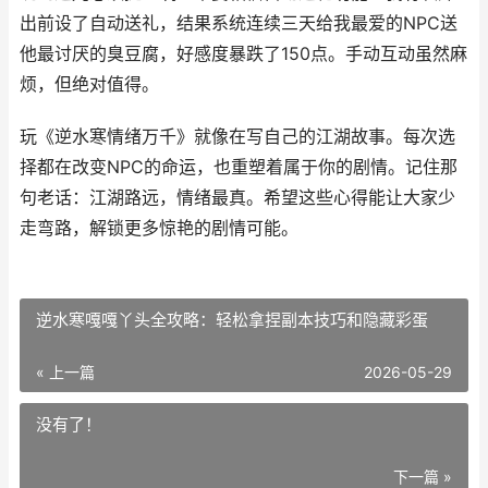
出前设了自动送礼，结果系统连续三天给我最爱的NPC送
他最讨厌的臭豆腐，好感度暴跌了150点。手动互动虽然麻
烦，但绝对值得。
玩《逆水寒情绪万千》就像在写自己的江湖故事。每次选
择都在改变NPC的命运，也重塑着属于你的剧情。记住那
句老话：江湖路远，情绪最真。希望这些心得能让大家少
走弯路，解锁更多惊艳的剧情可能。
逆水寒嘎嘎丫头全攻略：轻松拿捏副本技巧和隐藏彩蛋
« 上一篇
2026-05-29
没有了！
下一篇 »