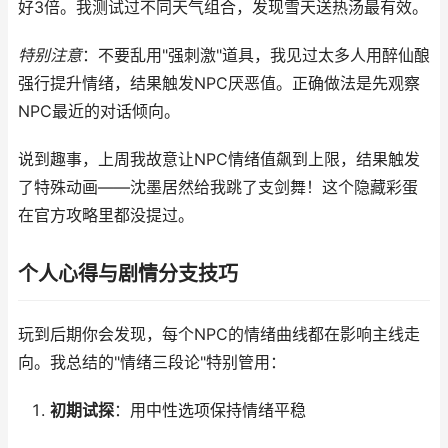
好3倍。我测试过不同天气组合，发现雪天送热汤最有效。
特别注意
：不要乱用"强刺激"道具，我见过太多人用醉仙酿
强行提升情绪，结果触发NPC厌恶值。正确做法是先观察
NPC最近的对话倾向。
说到趣事，上周我故意让NPC情绪值飙到上限，结果触发
了特殊动画——沈墨居然给我跳了支剑舞！这个隐藏彩蛋
在官方攻略里都没提过。
个人心得与剧情分支技巧
玩到后期你会发现，每个NPC的情绪曲线都在影响主线走
向。我总结的"情绪三段论"特别管用：
初期试探
：用中性选项保持情绪平稳