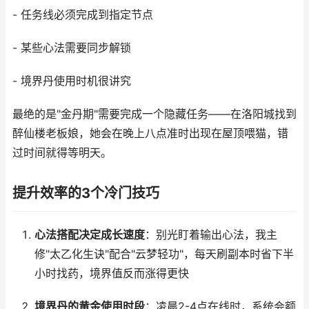
- 任务线必须完成到指定节点
- 某些心法需要同步解锁
- 境界丹使用时机很讲究
最绝的是"金丹期"需要完成一个隐藏任务——在洛阳城找到
醉仙楼老板娘，她会在晚上八点准时出现在屋顶喂猫，错
过时间就得等明天。
提升效率的3个冷门技巧
心法搭配决定成长速度
：别光盯着输出心法，我主
修"太乙化生诀"配合"云梦轻功"，每天刷副本时省下半
小时找药，境界值反而涨得更快
境界丹的黄金使用时段
：凌晨2-4点在线时，系统会额