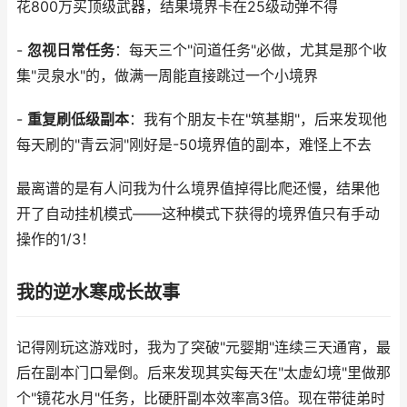
花800万买顶级武器，结果境界卡在25级动弹不得
-
忽视日常任务
：每天三个"问道任务"必做，尤其是那个收
集"灵泉水"的，做满一周能直接跳过一个小境界
-
重复刷低级副本
：我有个朋友卡在"筑基期"，后来发现他
每天刷的"青云洞"刚好是-50境界值的副本，难怪上不去
最离谱的是有人问我为什么境界值掉得比爬还慢，结果他
开了自动挂机模式——这种模式下获得的境界值只有手动
操作的1/3！
我的逆水寒成长故事
记得刚玩这游戏时，我为了突破"元婴期"连续三天通宵，最
后在副本门口晕倒。后来发现其实每天在"太虚幻境"里做那
个"镜花水月"任务，比硬肝副本效率高3倍。现在带徒弟时