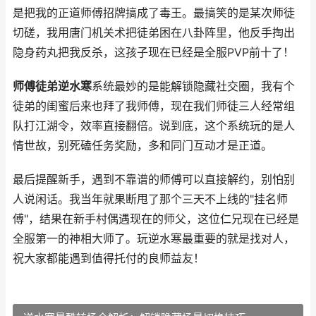
是把我的正道师傅招牌搞成了毒王。最搞笑的是某次师徒
切磋，我用唐门机关术把徒弟困在八卦阵里，他反手掏出
隐身药丸把我反杀，这孩子现在已经是全服PVP前十了！
师傅徒弟逆水寒
系统最妙的是能解锁隐藏社交圈，我有个
徒弟的闺蜜后来也拜了我师傅，现在我们师徒三人经常组
队打江湖令，效率直接翻倍。说到底，这个系统玩的是人
情世故，别死磕任务奖励，多和同门互动才是正道。
最后提醒新手，遇到不靠谱的师傅可以直接解约，别怕别
人说闲话。我当年就果断甩了那个三天不上线的"挂名师
傅"，结果在新手村偶遇现在的师父，这位仁兄现在已经是
全服第一的神相大师了。玩逆水寒最重要的就是找对人，
祝大家都能遇到值得托付的良师益友！