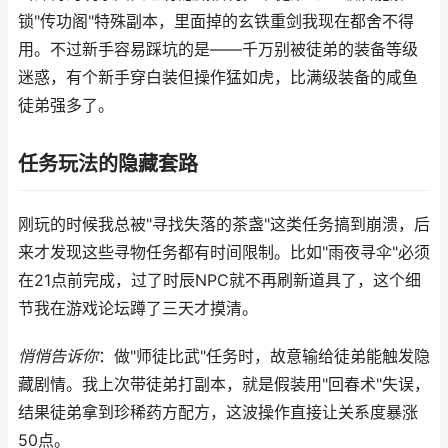
锁"传功阁"特殊副本，里面掉的玄铁重剑我现在都舍不得
用。不过新手容易踩坑的是——千万别被徒弟的装备等级
迷惑，有个新手穿白装但操作猛如虎，比满级装备的咸鱼
徒弟强多了。
任务玩法的隐藏套路
刚玩的时候我总被"寻找失落的茶盏"这类任务搞到崩溃，后
来才发现这些寻物任务都有时间限制。比如"雨夜寻伞"必须
在21点前完成，过了时辰NPC就不再刷新道具了，这个细
节我在游戏论坛蹲了三天才摸清。
悄悄告诉你
：做"师徒比武"任务时，故意输给徒弟能触发隐
藏剧情。我上次带徒弟打副本，就是假装用"回春术"失误，
结果徒弟拿到珍稀药方配方，这波操作直接让关系度暴涨
50点。