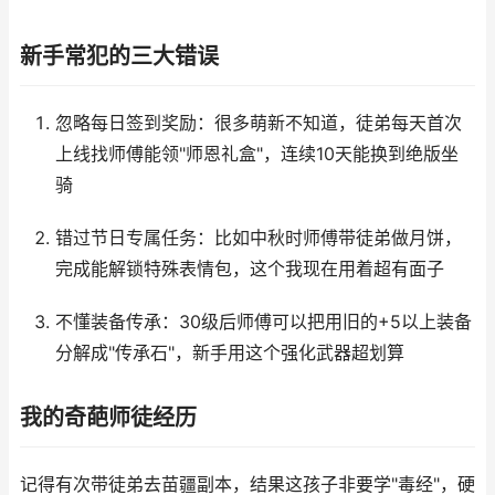
新手常犯的三大错误
忽略每日签到奖励：很多萌新不知道，徒弟每天首次
上线找师傅能领"师恩礼盒"，连续10天能换到绝版坐
骑
错过节日专属任务：比如中秋时师傅带徒弟做月饼，
完成能解锁特殊表情包，这个我现在用着超有面子
不懂装备传承：30级后师傅可以把用旧的+5以上装备
分解成"传承石"，新手用这个强化武器超划算
我的奇葩师徒经历
记得有次带徒弟去苗疆副本，结果这孩子非要学"毒经"，硬