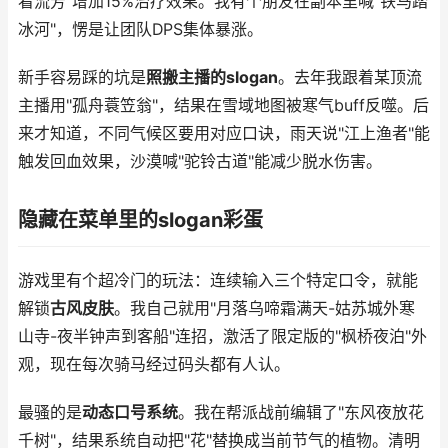
看流芳"增加15%治疗效果。我有个朋友在副本里喊"铁马踏
冰河"，愣是让团队DPS集体暴涨。
新手容易踩的坑是
照搬主播的slogan
。去年我跟着某顶流
主播用"孤舟蓑笠翁"，结果在雪域地图被寒气buff反噬。后
来才知道，不同气候区要用对应口诀，雨天说"江上渔者"能
触发回血效果，沙漠喊"驼铃古道"能减少脱水伤害。
隐藏在菜单里的slogan彩蛋
游戏里有个超冷门的玩法：连续输入三个特定口令，就能
解锁
古风皮肤
。我自己就用"月落乌啼霜满天-姑苏城外寒
山寺-夜半钟声到客船"连招，激活了限定版的"枫桥夜泊"外
观，现在每次骑马经过码头都有人认。
最骚的是
动态口号系统
。我在帮派战前编辑了"东风夜放花
千树"，结果系统自动把"花"替换成当前节气的植物。清明