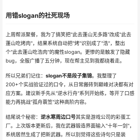
用错slogan的社死现场
上周帮派聚餐，我为了搞笑把"此去蓬山无多路"改成"此去
蓬山吃烤肉"，结果系统自动把"烤"识别成了"浩"，整出
个"此去蓬山吃浩肉"的魔性slogan。更惨的是触发了隐藏
bug，全服广播了五分钟，现在帮主见到我都绕着走。
所以兄弟们记住：
slogan不是段子集锦
。我整理了
200+个实战验证过的口令，从日常搬砖到巅峰对决都有对
应方案。建议新手先从"逆水行舟"系列开始练，等开了口感
能力再挑战"孤舟蓑笠"这种高阶内容。
结尾说个秘密：
逆水寒周边口号
其实是游戏公司的彩蛋工
厂。上次版本更新后，我在武器锻造界面输入"十年一剑"，
系统居然生成了把新武器。所以别觉得这些诗句只是装