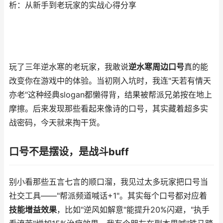
析：从新手到老玩家的实战心得分享
玩了三年逆水寒的老玩家，我敢说
逆水寒周边口号
真的能
改变你在游戏中的体验。当初刚入坑时，我连"天若有情天
亦老"这种经典slogan都懒得背，结果被帮派兄弟按在地上
摩擦。后来发现那些看起来像诗的口号，其实藏着超多实
战密码，今天就来掏干货。
口号不是摆设，是战斗buff
别小看那些五言七言的顺口溜，我见过太多玩家把口号当
社交工具——"帮派频道喊话+1"。其实每个口号都对应着
技能增益效果
，比如"逆风如解意"能提升20%闪避，"执手