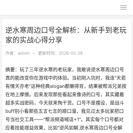
逆水寒周边口号全解析：从新手到老玩
家的实战心得分享
作者：
admin
•
更新时间：2026-05-28
摘要：玩了三年逆水寒的老玩家，我敢说逆水寒周边口号
真的能改变你在游戏中的体验。当初刚入坑时，我连"天若
有情天亦老"这种经典slogan都懒得背，结果被帮派兄弟按
在地上摩擦。后来发现那些看起来像诗的口号，其实藏着
超多实战密码，今天就来掏干货。口号不是摆设，是战斗
buff别小看那些五言七言的顺口溜，我见过太多玩家把口
号当社交工具——"帮派频道喊话+1"。其实每个口号都对
应着技能增益效果，比如"逆风如解,逆水寒周边口号全解