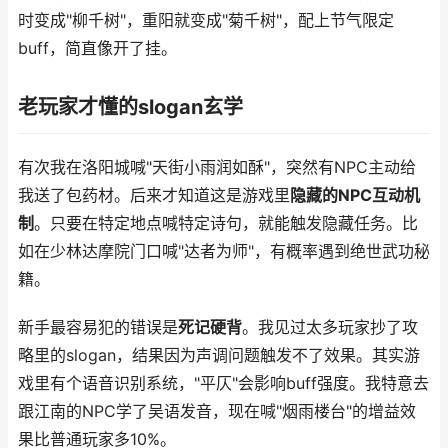
时变成"柳千树"，重阳就变成"菊千树"，配上节气限定
buff，简直像开了挂。
老玩家才懂的slogan玄学
有次我在洛阳城喊"天街小雨润如酥"，突然有NPC主动给
我送了包药材。后来才知道这是游戏里
隐藏的NPC互动机
制
。只要在特定地点喊特定诗句，就能触发隐藏任务。比
如在少林达摩院门口喊"达者为师"，有概率遇到绝世武功秘
籍。
新手最容易犯的错误是
死记硬背
。我见过太多玩家抄了攻
略里的slogan，结果因为声调问题触发不了效果。其实游
戏里有个语音识别系统，"平仄"会影响buff强度。我特意去
跟江南的NPC学了吴语发音，现在喊"烟雨楼台"的增益效
果比普通玩家多10%。