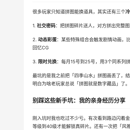
很多玩家只知道拼图能换道具，其实还有三个
冷
1.
社交密码
：把拼图碎片送人，对方拼出完整图
2.
动态彩蛋
：某些特殊组合会触发剧情动画，
回忆CG
3.
限时兑换
：每月15号到25号，用3个同系列
最坑的是我之前把「四季山水」拼图画丢了，结
明白为啥老玩家总说「拼图就是数字藏品」了。
别踩这些新手坑：我的亲身经历分享
刚入坑时我也吃过不少亏。有次看到路边闪着金
等级到40级才能解锁真碎片。还有一次把「风