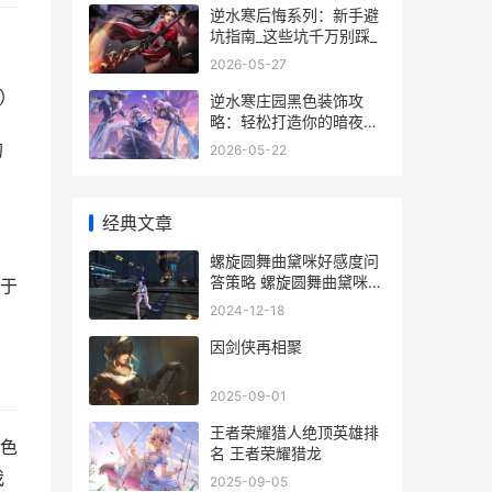
逆水寒后悔系列：新手避
坑指南_这些坑千万别踩_
2026-05-27
）
逆水寒庄园黑色装饰攻
略：轻松打造你的暗夜秘
境
的
2026-05-22
经典文章
螺旋圆舞曲黛咪好感度问
答策略 螺旋圆舞曲黛咪的
于
来访
2024-12-18
因剑侠再相聚
2025-09-01
王者荣耀猎人绝顶英雄排
色
名 王者荣耀猎龙
我
2025-09-05