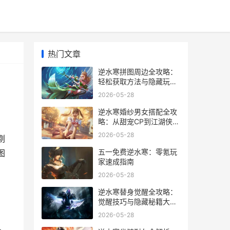
热门文章
逆水寒拼图周边全攻略：
轻松获取方法与隐藏玩法
揭秘
2026-05-28
逆水寒婚纱男女搭配全攻
略：从甜宠CP到江湖侠侣
的浪漫秘籍
2026-05-28
刚
五一免费逆水寒：零氪玩
图
家速成指南
2026-05-28
逆水寒替身觉醒全攻略：
觉醒技巧与隐藏秘籍大揭
秘
2026-05-28