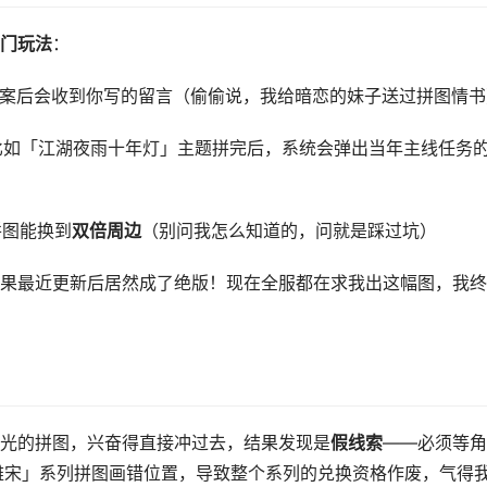
门玩法
：
案后会收到你写的留言（偷偷说，我给暗恋的妹子送过拼图情书
比如「江湖夜雨十年灯」主题拼完后，系统会弹出当年主线任务
拼图能换到
双倍周边
（别问我怎么知道的，问就是踩过坑）
果最近更新后居然成了绝版！现在全服都在求我出这幅图，我终
光的拼图，兴奋得直接冲过去，结果发现是
假线索
——必须等角
雅宋」系列拼图画错位置，导致整个系列的兑换资格作废，气得