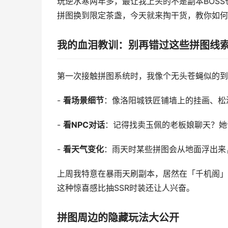
玩逆水寒两年多，最让我上头的不是副本BOS
拼图换到限定茶盏，今天就来掏干货，教你如何
我的血泪教训：别再错过这些拼图线
第一次接触拼图系统时，我像个无头苍蝇似的到
-
看场景细节
：像洛阳城铁匠铺墙上的挂画、松
-
看NPC对话
：记得找卖玉佩的老板娘聊天？她
-
看天气变化
：雨天时某些拼图会从地面浮出来
上周我特意在暴雨天刷副本，居然在「千机阁」
这种惊喜感比抽SSR时装还让人兴奋。
拼图周边的隐藏玩法大公开