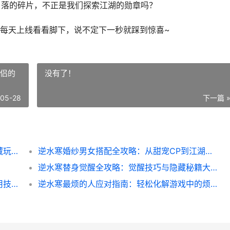
角落的碎片，不正是我们探索江湖的勋章吗？
每天上线看看脚下，说不定下一秒就踩到惊喜~
侠侣的
没有了！
-05-28
下一篇 
逆水寒拼图周边全攻略：轻松获取方法与隐藏玩法揭秘
逆水寒婚纱男女搭配全攻略：从甜宠CP到江湖侠侣的浪漫秘籍
逆水寒替身觉醒全攻略：觉醒技巧与隐藏秘籍大揭秘
逆水寒坐骑耐久全解析：省资源不掉线的实用技巧
逆水寒最烦的人应对指南：轻松化解游戏中的烦人对手