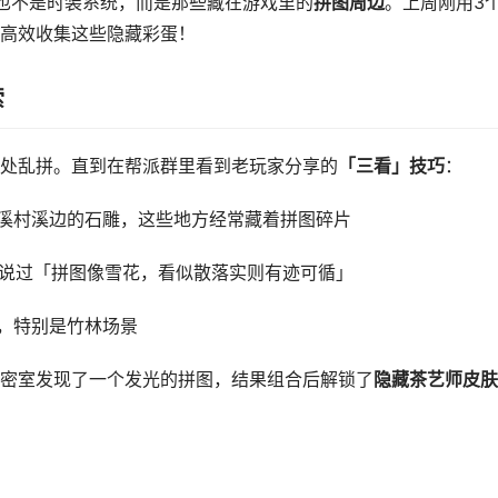
S也不是时装系统，而是那些藏在游戏里的
拼图周边
。上周刚用3
高效收集这些隐藏彩蛋！
索
处乱拼。直到在帮派群里看到老玩家分享的
「三看」技巧
：
溪村溪边的石雕，这些地方经常藏着拼图碎片
说过「拼图像雪花，看似散落实则有迹可循」
，特别是竹林场景
密室发现了一个发光的拼图，结果组合后解锁了
隐藏茶艺师皮肤