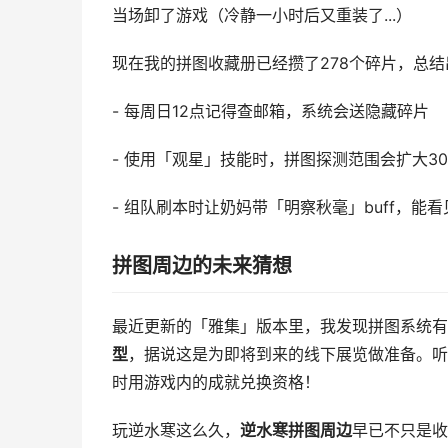
当场卸了游戏（冷静一小时后又重装了...）
现在我的拼图收藏册已经攒了278个碎片，总结
- 每周日12点记得查邮箱，系统会送隐藏碎片
- 使用「观星」技能时，拼图探测范围会扩大30
- 组队刷本时让奶妈带「明察秋毫」buff，能
拼图周边的未来猜想
最近更新的「雅集」版本里，我发现拼图系统有
型
，据说这是为即将到来的线下展览做准备。听
时用游戏内的成就兑换资格！
玩逆水寒这么久，
逆水寒拼图周边
早已不只是收