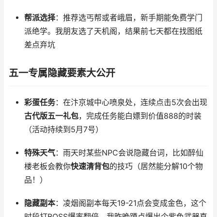
帮派选择
：推荐选丐帮或者峨眉，新手期能免费学门
派绝学。我朋友选了天机阁，结果前七天都在找图纸
差点弃坑
五一专属隐藏要素大公开
彩蛋任务
：在汴京城中心喷泉处，连续点击5次会出现
古代版五一礼包
，完成任务能白嫖到价值888的时装
（活动持续到5月7号）
特殊天气
：雨天时某些NPC会说隐藏台词，比如醉仙
楼老板会教你
快速清背包
的技巧（居然能分解10个物
品！）
隐藏副本
：凌烟阁副本每天19-21点会变成金色，这个
时段打BOSS爆率翻倍，我昨晚蹲点爆出个紫色武器直