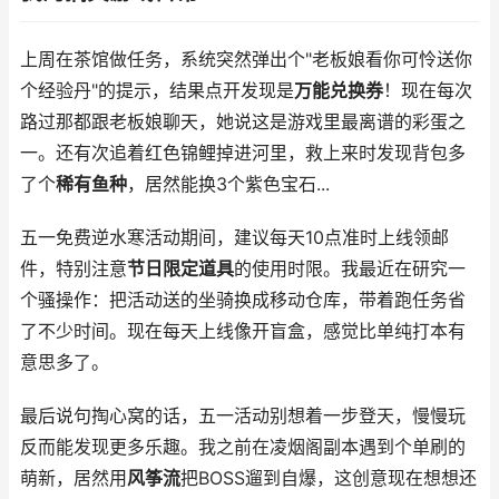
上周在茶馆做任务，系统突然弹出个"老板娘看你可怜送你
个经验丹"的提示，结果点开发现是
万能兑换券
！现在每次
路过那都跟老板娘聊天，她说这是游戏里最离谱的彩蛋之
一。还有次追着红色锦鲤掉进河里，救上来时发现背包多
了个
稀有鱼种
，居然能换3个紫色宝石...
五一免费逆水寒活动期间，建议每天10点准时上线领邮
件，特别注意
节日限定道具
的使用时限。我最近在研究一
个骚操作：把活动送的坐骑换成移动仓库，带着跑任务省
了不少时间。现在每天上线像开盲盒，感觉比单纯打本有
意思多了。
最后说句掏心窝的话，五一活动别想着一步登天，慢慢玩
反而能发现更多乐趣。我之前在凌烟阁副本遇到个单刷的
萌新，居然用
风筝流
把BOSS遛到自爆，这创意现在想想还