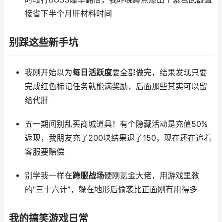
接省下半个月肝材料时间
别踩这些新手坑
我刚开始以为
每日活跃度
要全部做完，结果发现只要
完成红色标记任务就能满奖励，后面那些其实可以留
给代肝
五一期间别乱买商城道具！有个隐藏活动是充值50%
返现，我朋友充了200块结果退了150，现在还在追着
客服要赔偿
别学我一样在
跨服战场
硬刚氪金大佬，用游戏里教
的"三十六计"，躲在地形后偷袭比正面刚有用得多
我的搞笑游戏日常