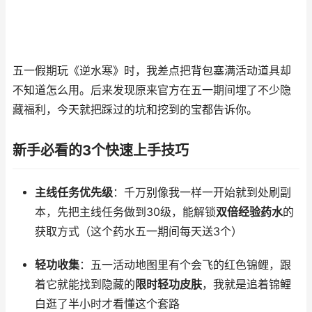
五一假期玩《逆水寒》时，我差点把背包塞满活动道具却
不知道怎么用。后来发现原来官方在五一期间埋了不少隐
藏福利，今天就把踩过的坑和挖到的宝都告诉你。
新手必看的3个快速上手技巧
主线任务优先级
：千万别像我一样一开始就到处刷副
本，先把主线任务做到30级，能解锁
双倍经验药水
的
获取方式（这个药水五一期间每天送3个）
轻功收集
：五一活动地图里有个会飞的红色锦鲤，跟
着它就能找到隐藏的
限时轻功皮肤
，我就是追着锦鲤
白逛了半小时才看懂这个套路