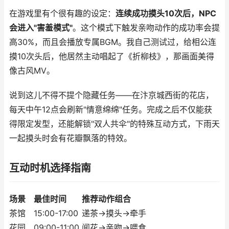
在游戏里有个很有趣的设定：
连续成功摸头10次后，NPC
会进入"害羞模式"
。这个模式下触发亲吻动作的成功率会提
高30%，而且会播放专属BGM。我自己测试过，给相公连
摸10次头后，他居然主动唱起了《折柳枝》，那画面美得
像古风MV。
说到这儿不得不提个隐藏任务——在汴京城西街的花店，
每天中午12点会刷新"情意绵绵"任务。完成之后不仅能获
得限定发型，还能解锁"双人共伞"的特殊互动方式，下雨天
一起摸头时会有花瓣飘落的特效。
互动时机选择指南
场景
最佳时间
推荐动作组合
茶馆
15:00-17:00
递茶→摸头→牵手
花园
09:00-11:00
闻花→亲吻→喂食