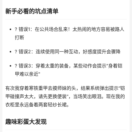
新手必看的坑点清单
? 错误1：在公共场合乱来！太热闹的地方容易被路人
打断
? 错误2：连续使用同一种互动，好感度提升会骤降
? 错误3：穿着太重的装备，某些动作会提示"身着铠
甲难以亲近"
有次我穿着寒铁重甲去摸师妹的头，结果系统弹出提示"铠
甲碰撞声太大，请先更换便装"，当场笑出眼泪。现在我的
衣柜里永远备着两套轻纱长裙。
趣味彩蛋大发现