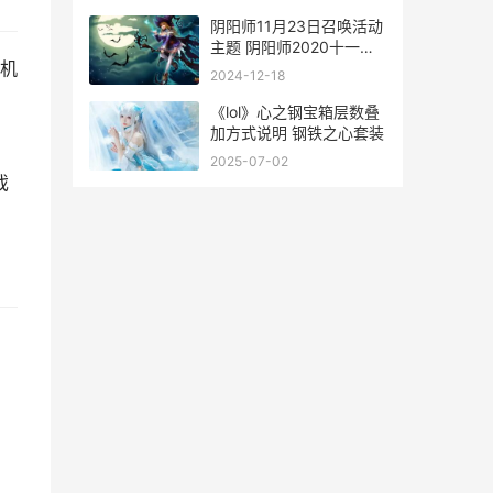
阴阳师11月23日召唤活动
主题 阴阳师2020十一月
机
份活动
2024-12-18
，
《lol》心之钢宝箱层数叠
加方式说明 钢铁之心套装
2025-07-02
戏