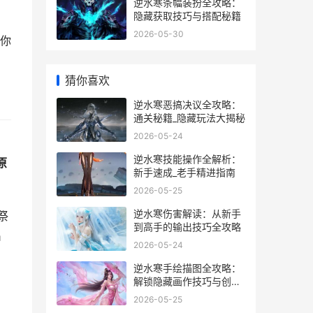
逆水寒条幅装扮全攻略：
隐藏获取技巧与搭配秘籍
2026-05-30
你
猜你喜欢
逆水寒恶搞决议全攻略：
通关秘籍_隐藏玩法大揭秘
2026-05-24
逆水寒技能操作全解析：
原
新手速成_老手精进指南
2026-05-25
逆水寒伤害解读：从新手
祭
到高手的输出技巧全攻略
出
2026-05-24
逆水寒手绘描图全攻略：
解锁隐藏画作技巧与创作
心得
2026-05-25