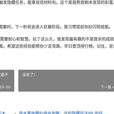
会触发隐藏任务，能拿双倍材料包。这个是我熬夜刷本发现的彩蛋
图案时，下一秒就会进入狂暴阶段。我习惯提前存好闪现技能。
需要耐心和智慧。玩了这么久，我发现最有趣的不是首杀的成就
惊喜。希望这些经验能帮你少走弯路，早日登顶排行榜。记住，逆
家都不
没有了！
05-30
下一篇 
逆水寒埃及女王副本全攻略：轻松拿首杀技巧大公开
逆水寒收藏价值全攻略：这些隐藏玩法99_的玩家都不知道