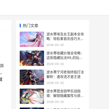
热门文章
逆水寒埃及女王副本全攻
略：轻松拿首杀技巧大公
开
2026-05-30
逆水寒收藏价值全攻略：
这些隐藏玩法99_的玩家
都不知道
2026-05-30
异
逆水寒宁河老祖终极打法
，
解析：速攻流才是王道
藏
2026-05-30
逆水寒昆虫铠甲实战指
南：解锁隐藏属性与获取
技巧
2026-05-30