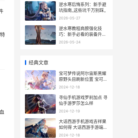
逆水寒后悔系列：新手避
坑指南_这些坑千万别踩_
件
2026-05-27
逆水寒教程肩膀强化技
巧：新手必看的装备升级
特
秘籍
2026-05-24
经典文章
宝可梦传说阿尔宙斯黑耀
原野头目刷新位置 宝可梦
传说阿尔宙斯百合根娃娃
2024-12-18
，
寻仙手机游戏罗刹加点 寻
仙手游罗莎怎么样
2024-12-19
血
大话西游手机游戏吉祥果
如何得 大话西游手游端游
版
2024-12-18