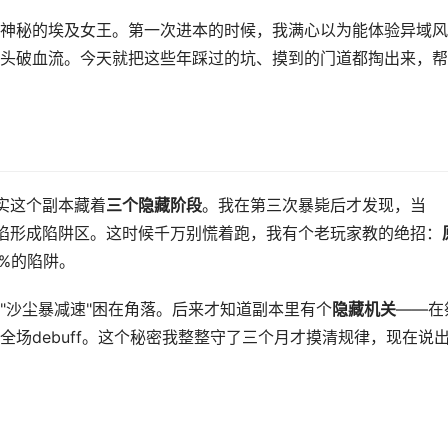
神秘的埃及女王。第一次进本的时候，我满心以为能体验异域风
头破血流。今天就把这些年踩过的坑、摸到的门道都掏出来，帮
实这个副本藏着
三个隐藏阶段
。我在第三次暴毙后才发现，当
塌陷形成陷阱区。这时候千万别慌着跑，我有个老玩家教的绝招：
0%的陷阱。
"沙尘暴减速"困在角落。后来才知道副本里有个
隐藏机关
——在
场debuff。这个秘密我整整守了三个月才摸清规律，现在说