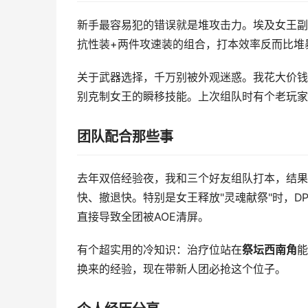
新手最容易犯的错误就是堆攻击力。埃及女王副
抗性装+两件攻速装的组合，打本效率反而比堆
关于武器选择，千万别被外观迷惑。我花大价钱
别克制女王的瞬移技能。上次组队时有个老玩家
团队配合那些事
去年双倍经验夜，我和三个好友组队打本，结果
快、撤退快。特别是女王释放"灵魂献祭"时，D
直接导致全团被AOE清屏。
有个超实用的冷知识：治疗位站在
祭坛西南角
能
换来的经验，现在带新人团必抢这个位子。