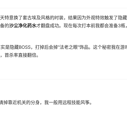
天特意换了套古埃及风格的时装，结果因为外观特效触发了隐藏
备的
沙尘净化药水
才翻盘成功。现在每次打本前我都会准备3瓶
实是隐藏BOSS，打掉后会掉"法老之眼"饰品。这个秘密我在游
，首杀率直接翻倍。
先清掉靠近机关的分身，我一般用远程技能风筝。