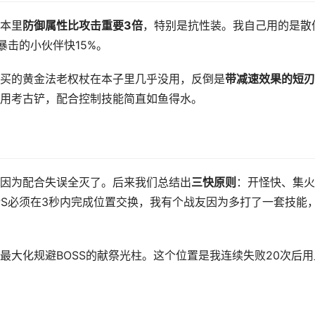
本里
防御属性比攻击重要3倍
，特别是抗性装。我自己用的是散
暴击的小伙伴快15%。
买的黄金法老权杖在本子里几乎没用，反倒是
带减速效果的短刃
用考古铲，配合控制技能简直如鱼得水。
因为配合失误全灭了。后来我们总结出
三快原则
：开怪快、集火
PS必须在3秒内完成位置交换，我有个战友因为多打了一套技能
最大化规避BOSS的献祭光柱。这个位置是我连续失败20次后用