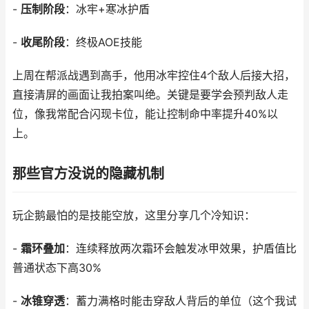
-
压制阶段
：冰牢+寒冰护盾
-
收尾阶段
：终极AOE技能
上周在帮派战遇到高手，他用冰牢控住4个敌人后接大招，
直接清屏的画面让我拍案叫绝。关键是要学会预判敌人走
位，像我常配合闪现卡位，能让控制命中率提升40%以
上。
那些官方没说的隐藏机制
玩企鹅最怕的是技能空放，这里分享几个冷知识：
-
霜环叠加
：连续释放两次霜环会触发冰甲效果，护盾值比
普通状态下高30%
-
冰锥穿透
：蓄力满格时能击穿敌人背后的单位（这个我试