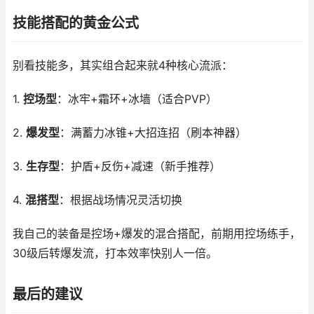
技能搭配的黄金公式
别看技能多，其实组合起来就4种核心流派：
1.
控场型
：冰牢+霜环+冰墙（适合PVP）
2.
爆发型
：满蓄力冰锥+大招连招（刷本神器）
3.
生存型
：护盾+反伤+减速（新手推荐）
4.
混搭型
：根据战场情况灵活切换
我自己的装备是控场+爆发的混合搭配，前期用控场练手，
30级后转爆发流，打本效率快别人一倍。
最后的建议