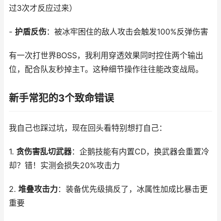
过3次才反应过来）
-
护盾反伤
：被冰牢困住的敌人攻击会触发100%反弹伤害
有一次打世界BOSS，我利用穿透效果同时控住两个输出
位，配合队友秒掉主T。这种细节操作往往能改变战局。
新手常犯的3个致命错误
我自己也踩过坑，现在回头看特别想打自己：
1.
贪伤害乱切武器
：企鹅技能有内置CD，换武器会重置冷
却？错！实测会损失20%攻击力
2.
堆叠攻击力
：装备优先级搞反了，冰属性加成比暴击更
重要