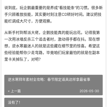
说到底，玩企鹅最重要的是养成"看技能条"的习惯。很多新
手只顾着放技能，其实要时刻注意CD转好时间。建议把技
能栏调成大尺寸，方便观察。
从新手村到帮派大佬，企鹅技能真的能玩出花。记得我第
一次用冰墙反杀三个追击者时，激动得手都在抖。现在想
想，逆水寒最迷人的就是这些藏在细节里的惊喜。希望这
些经验能帮你少走弯路，毕竟咱们玩家最怕的就是在副本
里卡关掉队了，对吧？
逆水寒拜年素材全攻略：春节限定道具这样拿最省事
« 上一篇
2026-05-30
没有了！