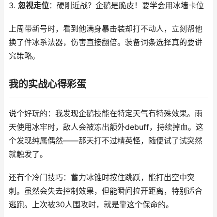
3.
忽视走位
：硬刚近战？企鹅是脆皮！要学会用冰墙卡位
上周带新号时，看到他满身暴击装却打不动人，立刻帮他
换了件冰系法器，伤害直接翻倍。装备词条选择真的要讲
究策略。
我的实战心得彩蛋
说个好玩的：我发现企鹅技能在特定天气有特殊效果。雨
天使用冰牢时，敌人会被冻出额外debuff，持续掉血。这
个发现纯属偶然——那天打不过精英怪，随便试了试突然
就触发了。
还有个冷门技巧：蓄力冰锥时按住跳跃，能打出空中突
刺。虽然会失去控制效果，但能瞬间拉开距离，特别适合
逃跑。上次被30人围攻时，就是靠这个保命的。