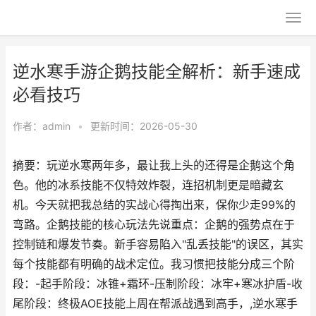
逆水寒手游企鹅技能全解析：新手速成
必看技巧
作者：
admin
•
更新时间：2026-05-30
摘要：玩逆水寒两年多，最让我上头的还得是企鹅这个角
色。他的冰系技能不仅特效炸裂，连招机制更是暗藏玄
机。今天就把我总结的实战心得掏出来，保你少走99%的
弯路。企鹅技能的核心玩法先说重点：企鹅的强势点在于
控制链和爆发节奏。新手容易陷入"乱丢技能"的误区，其实
每个技能都有明确的战术定位。我习惯把技能分成三个阶
段：-起手阶段：冰锥+霜环-压制阶段：冰牢+寒冰护盾-收
尾阶段：终极AOE技能上周在帮派战遇到高手，,逆水寒手