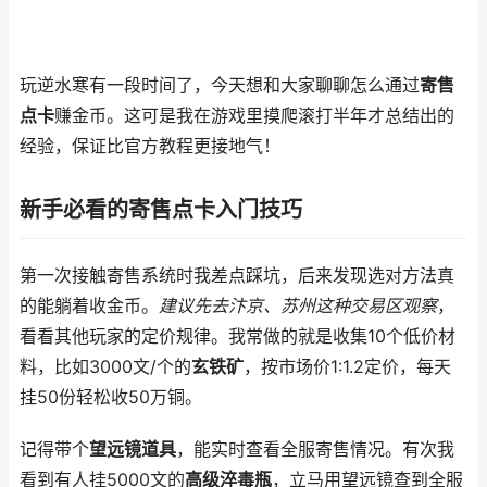
玩逆水寒有一段时间了，今天想和大家聊聊怎么通过
寄售
点卡
赚金币。这可是我在游戏里摸爬滚打半年才总结出的
经验，保证比官方教程更接地气！
新手必看的寄售点卡入门技巧
第一次接触寄售系统时我差点踩坑，后来发现选对方法真
的能躺着收金币。
建议先去汴京、苏州这种交易区观察
，
看看其他玩家的定价规律。我常做的就是收集10个低价材
料，比如3000文/个的
玄铁矿
，按市场价1:1.2定价，每天
挂50份轻松收50万铜。
记得带个
望远镜道具
，能实时查看全服寄售情况。有次我
看到有人挂5000文的
高级淬毒瓶
，立马用望远镜查到全服