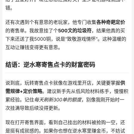
错。
还有次遇到个有意思的老玩家，他专门收集
各种奇葩定价
的寄售单。我故意挂了个
500文的垃圾符
，结果他真的买
下来还送了我5000铜，说是"致敬游戏情怀"。这种温暖的
互动让赚钱变得更有意思。
结语：逆水寒寄售点卡的财富密码
说到底，玩转寄售点卡就像在游戏里开店，关键要掌握
供
需规律+定价策略
。建议新手先从低风险材料练手，慢慢积
累经验。记住
每天刷新300单的额度
，别像我刚开始时一
次挂满导致后续没得更新。
现在打开寄售界面，看到自己挂出的材料被抢购一空，还
是挺有成就感的。如果你也想在逆水寒里赚金币，不妨试