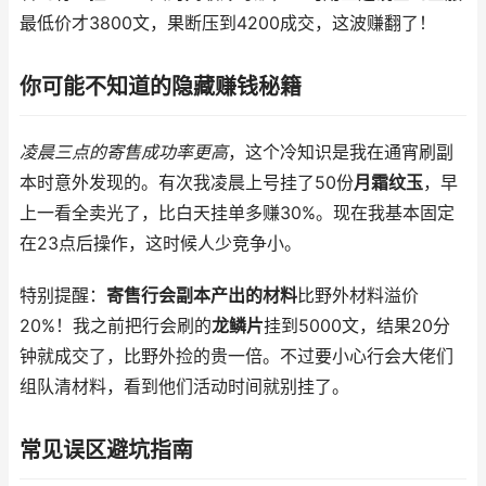
最低价才3800文，果断压到4200成交，这波赚翻了！
你可能不知道的隐藏赚钱秘籍
凌晨三点的寄售成功率更高
，这个冷知识是我在通宵刷副
本时意外发现的。有次我凌晨上号挂了50份
月霜纹玉
，早
上一看全卖光了，比白天挂单多赚30%。现在我基本固定
在23点后操作，这时候人少竞争小。
特别提醒：
寄售行会副本产出的材料
比野外材料溢价
20%！我之前把行会刷的
龙鳞片
挂到5000文，结果20分
钟就成交了，比野外捡的贵一倍。不过要小心行会大佬们
组队清材料，看到他们活动时间就别挂了。
常见误区避坑指南