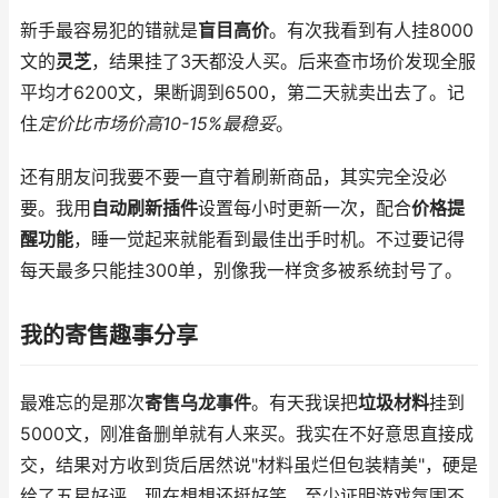
新手最容易犯的错就是
盲目高价
。有次我看到有人挂8000
文的
灵芝
，结果挂了3天都没人买。后来查市场价发现全服
平均才6200文，果断调到6500，第二天就卖出去了。记
住
定价比市场价高10-15%最稳妥
。
还有朋友问我要不要一直守着刷新商品，其实完全没必
要。我用
自动刷新插件
设置每小时更新一次，配合
价格提
醒功能
，睡一觉起来就能看到最佳出手时机。不过要记得
每天最多只能挂300单，别像我一样贪多被系统封号了。
我的寄售趣事分享
最难忘的是那次
寄售乌龙事件
。有天我误把
垃圾材料
挂到
5000文，刚准备删单就有人来买。我实在不好意思直接成
交，结果对方收到货后居然说"材料虽烂但包装精美"，硬是
给了五星好评。现在想想还挺好笑，至少证明游戏氛围不