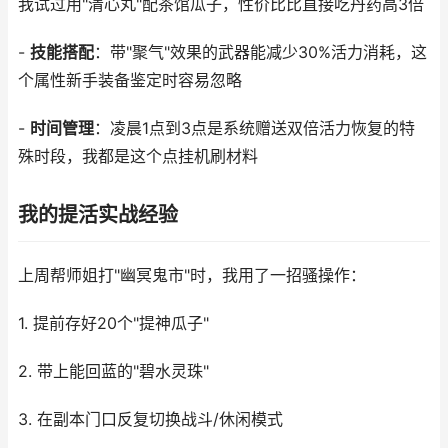
我试过用"清心丸"配茶馆瓜子，性价比比直接吃丹药高3倍
-
技能搭配
：带"聚气"效果的武器能减少30%活力消耗，这
个属性新手装备鉴定时容易忽略
-
时间管理
：凌晨1点到3点是系统赠送双倍活力恢复的特
殊时段，我都是这个点挂机刷材料
我的提活实战经验
上周帮师姐打"幽冥鬼市"时，我用了一招骚操作：
1. 提前存好20个"提神瓜子"
2. 带上能回蓝的"碧水灵珠"
3. 在副本门口反复切换战斗/休闲模式