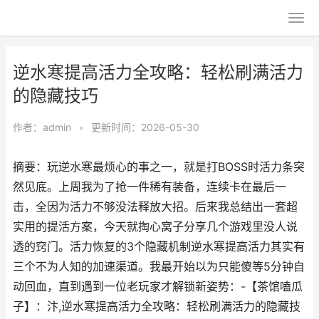
逆水寒提高活力全攻略：轻松刷满活力
的隐藏技巧
作者：
admin
•
更新时间：2026-05-30
摘要：玩逆水寒最烦心的事之一，就是打BOSS时活力条突
然见底。上周我为了抢一件稀有装备，连续卡在最后一
击，全因为活力不够没法释放大招。后来我总结出一套超
实用的提活方案，今天就掏心窝子分享几个游戏里没人说
透的窍门。活力恢复的3个隐藏机制逆水寒提高活力其实有
三个不为人知的加速渠道。我最开始以为只能傻等5分钟自
动回血，直到遇到一位老玩家才解锁新姿势：-【茶馆嗑瓜
子】：汴,逆水寒提高活力全攻略：轻松刷满活力的隐藏技