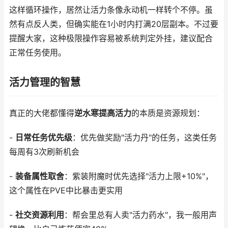
这样循环操作，居然让活力条像永动机一样转个不停。虽
然有点反人类，但确实能在1小时内打满20层副本。不过要
提醒大家，这种极限操作容易被系统判定外挂，建议配合
正常任务使用。
活力管理的智慧
真正的大佬都懂得
逆水寒提高活力
的本质是资源规划：
-
日常任务优先级
：优先做奖励"活力丹"的任务，这类任务
每周有3次刷新机会
-
装备属性取舍
：紫装附魔时优先选择"活力上限+10%"，
这个属性在PVE中比暴击更实用
-
社交资源利用
：帮会里总有人卖"活力药水"，我一般用声