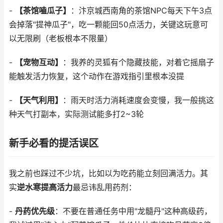
-
【茶馆嗑瓜子】
：汴京城西南角的茶馆NPC每天下午3点
会掉落"提神瓜子"，吃一颗能回50点活力，关键这玩意可
以无限刷（老板根本不限量）
-
【宠物互动】
：我养的灵狐有个隐藏技能，对着它摇扇子
能触发活力恢复，这个动作在游戏指引里根本没提
-
【天气利用】
：雨天时活力消耗速度会变慢，我一般挑这
种天气打副本，实际测试能多打2~3轮
新手必看的提活误区
我之前也踩过不少坑，比如以为吃药能立刻回满活力。其
实
逆水寒提高活力
最忌讳乱用药剂：
-
丹药优先级
：不要在普通任务中用"龙髓丹"这种高级药，