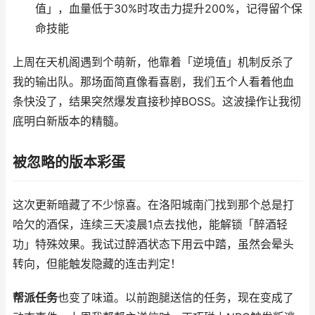
值」，血量低于30%时攻击力提升200%，记得留个保
命技能
上周在天机阁遇到个萌新，他靠着「逆境值」机制反杀了
我的输出队。那场面简直像看喜剧，我们五个人看着他血
条快没了，结果突然爆发直接秒掉BOSS。这波操作让我彻
底明白新版本的精髓。
被忽略的版本彩蛋
这次更新暗藏了不少惊喜。在洛阳城南门找到那个总是打
哈欠的酒保，连续三天凌晨1点去找他，能解锁「醉酒轻
功」特殊效果。我试过醉酒状态下用云中踏，虽然会晕头
转向，但能触发隐藏的连击判定！
帮派任务
也变了味道。以前跑腿送信的任务，现在变成了