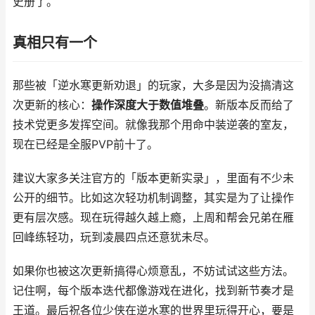
史册了。
真相只有一个
那些被「逆水寒更新劝退」的玩家，大多是因为没搞清这
次更新的核心：
操作深度大于数值堆叠
。新版本反而给了
技术党更多发挥空间。就像我那个用命中装逆袭的室友，
现在已经是全服PVP前十了。
建议大家多关注官方的「版本更新实录」，里面有不少未
公开的细节。比如这次轻功机制调整，其实是为了让操作
更有层次感。现在玩得越久越上瘾，上周和帮会兄弟在雁
回峰练轻功，玩到凌晨四点还意犹未尽。
如果你也被这次更新搞得心烦意乱，不妨试试这些方法。
记住啊，每个版本迭代都像游戏在进化，找到新节奏才是
王道。最后祝各位少侠在逆水寒的世界里玩得开心，要是