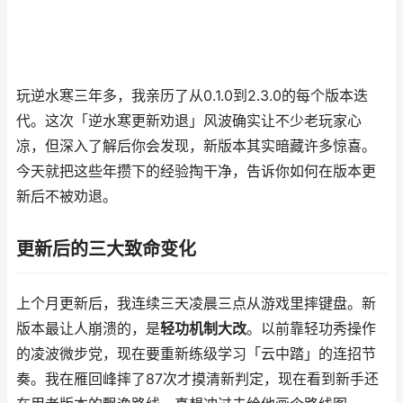
玩逆水寒三年多，我亲历了从0.1.0到2.3.0的每个版本迭
代。这次「逆水寒更新劝退」风波确实让不少老玩家心
凉，但深入了解后你会发现，新版本其实暗藏许多惊喜。
今天就把这些年攒下的经验掏干净，告诉你如何在版本更
新后不被劝退。
更新后的三大致命变化
上个月更新后，我连续三天凌晨三点从游戏里摔键盘。新
版本最让人崩溃的，是
轻功机制大改
。以前靠轻功秀操作
的凌波微步党，现在要重新练级学习「云中踏」的连招节
奏。我在雁回峰摔了87次才摸清新判定，现在看到新手还