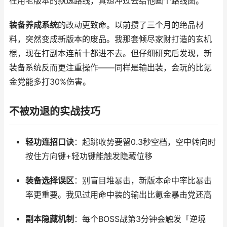
在用老版本的飘逸路线，真想冲过去给他画个路线图。
装备养成系统
的改动更致命。以前攒了三个月的绝品材
料，突然变成新版本的废品。我那套倾尽家财打造的玄机
棍，现在打副本连前十都进不去。但仔细研究后发现，新
装备系统反而更注重操作——同样是输出装，会玩的比氪
金党能多打30%伤害。
不被劝退的实战技巧
轻功连招口诀
：起跳收势要留0.3秒空档，空中转向时
按住方向键+轻功键能触发隐藏位移
装备选择误区
：别盲目堆暴击，新版本命中率比暴击
率更重要。我见过用命中装的输出比氪金暴击党还高
副本隐藏机制
：每个BOSS战第3分钟会触发「逆境