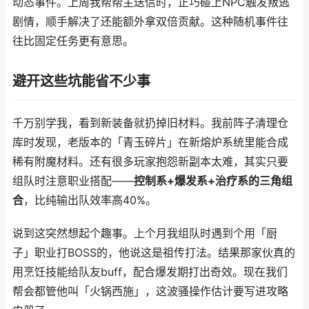
动态事件。上周我帮帮主送信时，正巧碰上NPC触发叛逃
剧情，顺手解决了还能额外拿双倍贡献。这种随机事件往
往比固定任务更有意思。
避开这些坑能省不少事
千万别学我，看到新装备就扔掉旧材料。我前阵子清理仓
库时发现，老版本的「青玉碎片」在新熔炉系统里能合成
稀有附魔材料。还有很多玩家抱怨新副本太难，其实只要
组队时注意职业搭配——
控制系+爆发系+治疗系的三角组
合
，比纯输出队效率高40%。
说到这突然想起个趣事。上个月我组队时遇到个用「厨
子」职业打BOSS的，他说这是祖传打法。结果那家伙真的
用烹饪技能给队友buff，配合爆发期打出奇效。现在我们
帮会都管他叫「火锅西施」，这波骚操作估计要写进攻略