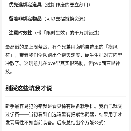
-
优先选绑定道具
（过期作废的要立刻用）
-
留着非绑定物品
（可以去摆摊换资源）
-
注意时效性
（带「限时生效」的千万别错过）
最离谱的是上周帮战，有个兄弟用卤鸭自选里的「疾风
符」，带着我们全队跑出个逆天速度，硬生生把对方阵型
冲散了。这玩意儿在pve里其实很鸡肋，但pvp简直是神
技。
别踩这些坑我才说
新手最容易犯的错就是看见稀有装备就手抖。我自己就交
过学费——当初看到自选箱里有把紫色武器，结果用了才
发现属性不如当前装备。后来总结出个万能公式：