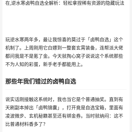
在,逆水寒卤鸭自选全解析：轻松拿捏稀有资源的隐藏玩法
玩逆水寒两年多，最让我惊喜的莫过于「卤鸭自选」这个
机制了。上周刚用它白嫖到一整套玄霄装备，连帮派大佬
都问我是不是氪了金。今天就掏心窝子说说这个系统那些
不为人知的彩蛋，新手老手都能用上。
那些年我们错过的卤鸭自选
说实话刚接触这系统时，我也当它是个普通抽奖。直到有
天刷副本掉出「卤鸭锦囊」，打开竟是自选宝箱，里面有
凌波微步、玄机秘籍甚至还有绑金券。当时就纳闷：这不
比普通材料香多了？