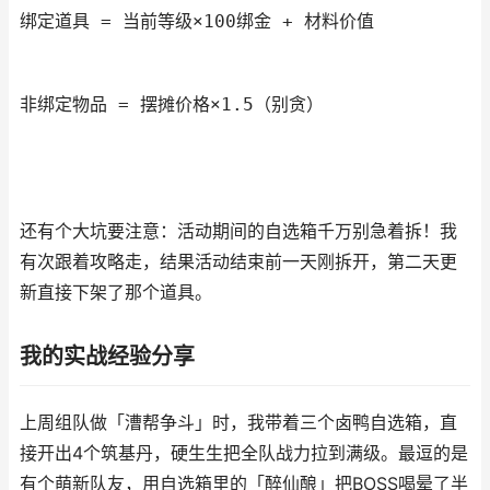
绑定道具 = 当前等级×100绑金 + 材料价值
非绑定物品 = 摆摊价格×1.5（别贪）
还有个大坑要注意：活动期间的自选箱千万别急着拆！我
有次跟着攻略走，结果活动结束前一天刚拆开，第二天更
新直接下架了那个道具。
我的实战经验分享
上周组队做「漕帮争斗」时，我带着三个卤鸭自选箱，直
接开出4个筑基丹，硬生生把全队战力拉到满级。最逗的是
有个萌新队友，用自选箱里的「醉仙酿」把BOSS喝晕了半