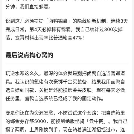
分钟，我们直接躺赢。
说到这儿必须提提「卤鸭锦囊」的隐藏刷新机制：连续3天
完成日常，第4天必掉稀有锦囊。我自己统计过300次掉
落，玄霄材料出现率比普通箱高47%！
最后说点掏心窝的
玩逆水寒这么久，最深的体会就是别把卤鸭自选当普通道
具。我认识的氪佬有次豪掷千金买装备，结果我用卤鸭自
选白嫖到同款，关键是还能换绑金买皮肤。现在每天必做
任务里，卤鸭自选系统已经成了我的固定动作。
要是你还在为资源发愁，不妨试试这个套路：把自选箱里
的绑金券存够5000，能换到绝版坐骑「云中鹤」。我自己
攒了两周，上周刚换到手，现在骑着满江湖招摇过市，连