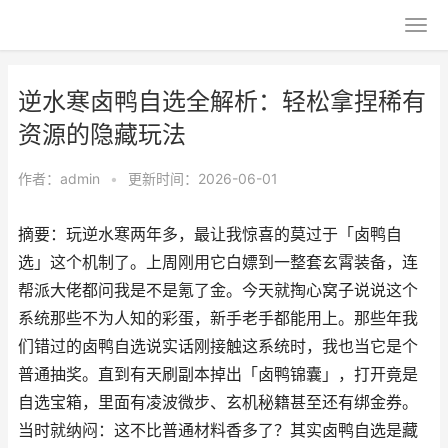
逆水寒卤鸭自选全解析：轻松拿捏稀有
资源的隐藏玩法
作者：
admin
•
更新时间：2026-06-01
摘要：玩逆水寒两年多，最让我惊喜的莫过于「卤鸭自
选」这个机制了。上周刚用它白嫖到一整套玄霄装备，连
帮派大佬都问我是不是氪了金。今天就掏心窝子说说这个
系统那些不为人知的彩蛋，新手老手都能用上。那些年我
们错过的卤鸭自选说实话刚接触这系统时，我也当它是个
普通抽奖。直到有天刷副本掉出「卤鸭锦囊」，打开竟是
自选宝箱，里面有凌波微步、玄机秘籍甚至还有绑金券。
当时就纳闷：这不比普通材料香多了？其实卤鸭自选是藏