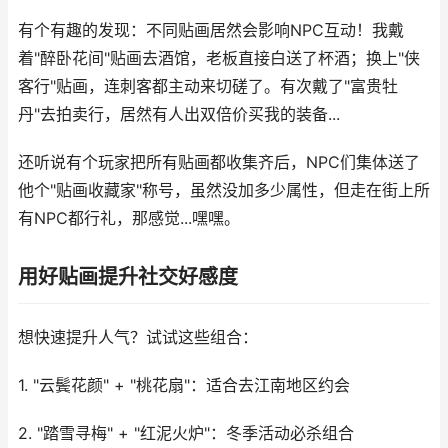
有个有趣的发现：不同贴画居然会影响NPC互动！我戴
着"醉卧花间"贴画去酒馆，老板直接白送了杯酒；换上"侠
客行"贴画，连刺客都主动来切磋了。有次戴了"富贵牡
丹"去拍卖行，居然有人出双倍价买我的装备...
还听说有个玩家把所有贴画都收集齐后，NPC们集体送了
他个"贴画收藏家"称号，虽然没加多少属性，但走在街上所
有NPC都行礼，那感觉...嘿嘿。
用好贴画提升社交好感度
想快速提升人气？试试这些组合：
1. "云鬓花颜" + "桃花扇"：适合去江南地区约会
2. "踏雪寻梅" + "红泥火炉"：冬季活动必杀组合