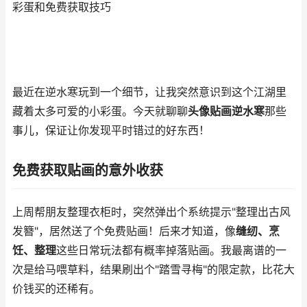
彩蛋和免费获取技巧
最近在逆水寒玩到一个细节，让我突然意识到这个江湖里
藏着太多可爱的小彩蛋。今天就聊聊
头像贴画逆水寒
那些
事儿，保证让你发现平时错过的好东西！
免费获取贴画的意外收获
上周帮朋友整理衣柜时，突然弹出个系统提示"整理出古风
发簪"，居然送了个免费贴画！后来才知道，像
缝纫、烹
饪、整理
这些日常玩法都有概率掉落贴画。我最离谱的一
次是给马喂草料，结果刷出个"踏雪寻梅"的限定款，比花大
价钱买的还稀有。