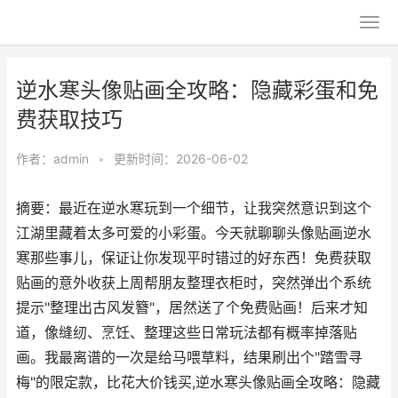
逆水寒头像贴画全攻略：隐藏彩蛋和免
费获取技巧
作者：
admin
•
更新时间：2026-06-02
摘要：最近在逆水寒玩到一个细节，让我突然意识到这个
江湖里藏着太多可爱的小彩蛋。今天就聊聊头像贴画逆水
寒那些事儿，保证让你发现平时错过的好东西！免费获取
贴画的意外收获上周帮朋友整理衣柜时，突然弹出个系统
提示"整理出古风发簪"，居然送了个免费贴画！后来才知
道，像缝纫、烹饪、整理这些日常玩法都有概率掉落贴
画。我最离谱的一次是给马喂草料，结果刷出个"踏雪寻
梅"的限定款，比花大价钱买,逆水寒头像贴画全攻略：隐藏