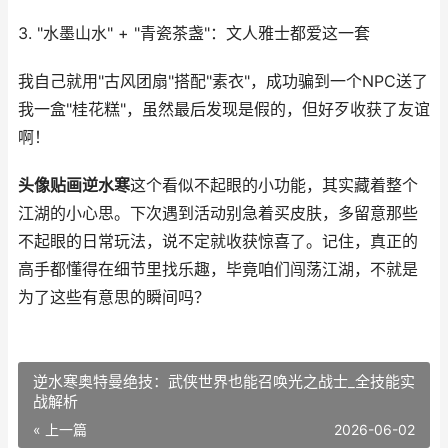
3. "水墨山水" + "青瓷茶盏"：文人雅士都爱这一套
我自己就用"古风团扇"搭配"素衣"，成功骗到一个NPC送了
我一盒"桂花糕"，虽然最后发现是假的，但好歹收获了友谊
啊！
头像贴画逆水寒
这个看似不起眼的小功能，其实藏着整个
江湖的小心思。下次遇到活动别急着买皮肤，多留意那些
不起眼的日常玩法，说不定就收获惊喜了。记住，真正的
高手都懂得在细节里找乐趣，毕竟咱们闯荡江湖，不就是
为了这些有意思的瞬间吗？
逆水寒奥特曼绝技：武侠世界也能召唤光之战士_全技能实
战解析
« 上一篇
2026-06-02