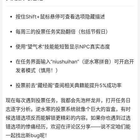
按住Shift+鼠标悬停可查看选项隐藏描述
每周三的投票任务奖励翻倍（包括节假日）
使用“望气术”技能能短暂显示NPC真实态度
在任务界面输入“niushuihan”（逆水寒拼音）可开启开
发者模式（慎用！）
投票前去“藏经阁”查阅相关典籍能提升5%成功率
现在每次遇到投票任务，我都会先泡杯龙井，打开任务日
志逐字分析。逆水寒的投票系统就像个巨大的盲盒，有时
候选错选项反而能解锁更精彩的内容。如果你也遇到过选
错选项的惨痛经历，欢迎在评论区分享——说不定咱们能
一起找出新bug呢！