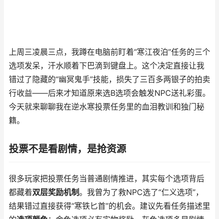
上周三凌晨三点，我蹲在电脑前盯着“寒江夜泊”任务的三个
选项发呆，汗水顺着下巴滴到键盘上。这个决定直接让我
错过了隐藏的“幽冥鬼手”技能，损失了三百多两银子的拍卖
行收益——后来才知道原来选B选项会触发NPC送礼彩蛋。
今天就来聊聊我在逆水寒投票任务里的血泪教训和独门秘
籍。
投票不是看剧情，是抢资源
很多玩家把投票任务当普通剧情推进，其实每个选项背后
都藏着
双层奖励机制
。我曾为了救NPC选了“仁义选项”，
结果错过直接获得“寒铁匕首”的机会。建议先看任务描述里