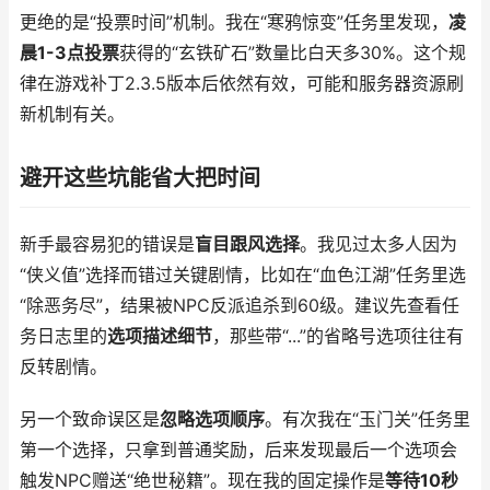
更绝的是“投票时间”机制。我在“寒鸦惊变”任务里发现，
凌
晨1-3点投票
获得的“玄铁矿石”数量比白天多30%。这个规
律在游戏补丁2.3.5版本后依然有效，可能和服务器资源刷
新机制有关。
避开这些坑能省大把时间
新手最容易犯的错误是
盲目跟风选择
。我见过太多人因为
“侠义值”选择而错过关键剧情，比如在“血色江湖”任务里选
“除恶务尽”，结果被NPC反派追杀到60级。建议先查看任
务日志里的
选项描述细节
，那些带“...”的省略号选项往往有
反转剧情。
另一个致命误区是
忽略选项顺序
。有次我在“玉门关”任务里
第一个选择，只拿到普通奖励，后来发现最后一个选项会
触发NPC赠送“绝世秘籍”。现在我的固定操作是
等待10秒