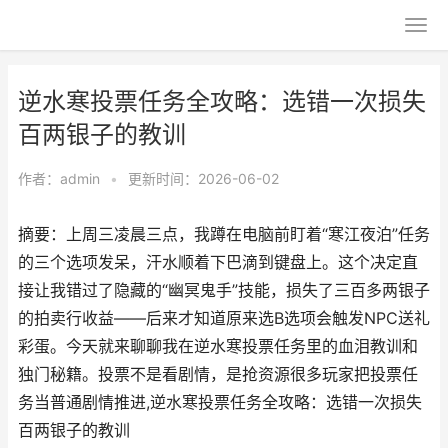
逆水寒投票任务全攻略：选错一次损失
百两银子的教训
作者：
admin
•
更新时间：2026-06-02
摘要：上周三凌晨三点，我蹲在电脑前盯着“寒江夜泊”任务
的三个选项发呆，汗水顺着下巴滴到键盘上。这个决定直
接让我错过了隐藏的“幽冥鬼手”技能，损失了三百多两银子
的拍卖行收益——后来才知道原来选B选项会触发NPC送礼
彩蛋。今天就来聊聊我在逆水寒投票任务里的血泪教训和
独门秘籍。投票不是看剧情，是抢资源很多玩家把投票任
务当普通剧情推进,逆水寒投票任务全攻略：选错一次损失
百两银子的教训