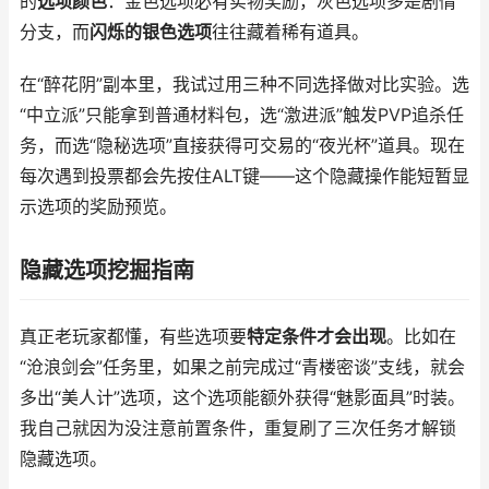
的
选项颜色
：金色选项必有实物奖励，灰色选项多是剧情
分支，而
闪烁的银色选项
往往藏着稀有道具。
在“醉花阴”副本里，我试过用三种不同选择做对比实验。选
“中立派”只能拿到普通材料包，选“激进派”触发PVP追杀任
务，而选“隐秘选项”直接获得可交易的“夜光杯”道具。现在
每次遇到投票都会先按住ALT键——这个隐藏操作能短暂显
示选项的奖励预览。
隐藏选项挖掘指南
真正老玩家都懂，有些选项要
特定条件才会出现
。比如在
“沧浪剑会”任务里，如果之前完成过“青楼密谈”支线，就会
多出“美人计”选项，这个选项能额外获得“魅影面具”时装。
我自己就因为没注意前置条件，重复刷了三次任务才解锁
隐藏选项。