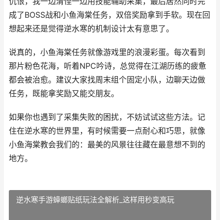
仇恨，我一边清怪一边用技能辅助采集，最后居然同时完
成了BOSS战和小鱼海棠任务，双倍奖励拿到手软。现在回
想起来还是觉得逆水寒的机制设计太有意思了。
说真的，小鱼海棠任务就像游戏里的浪漫彩蛋。每次看到
那片粉色花海，听着NPC吟诗，总觉得在江湖历练的疲惫
都会被治愈。建议大家找周末组个固定小队，边聊天边做
任务，既能拿奖励又能交朋友。
如果你也遇到了采集失败的困扰，不妨试试这些方法。记
住在逆水寒的世界里，有时候需要一点耐心和巧思，就像
小鱼海棠教会我们的：最美的风景往往藏在最意想不到的
地方。
逆水寒手游蟑螂贴纸玩法全解析_这样用秒变高玩