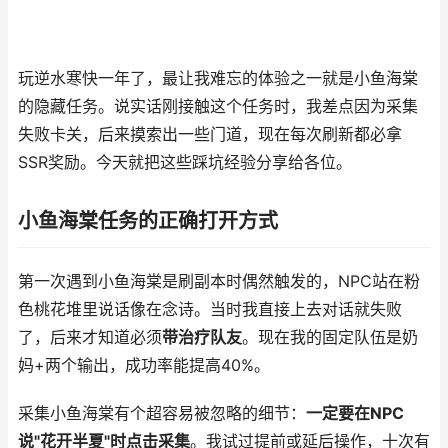
玩逆水寒快一年了，最让我难忘的体验之一就是小鱼海棠
的隐藏任务。说实话刚接触这个任务时，我差点因为采集
失败卡关，后来摸索出一些门道，现在每次刷新都必拿
SSR奖励。今天就把这些踩坑经验分享给各位。
小鱼海棠任务的正确打开方式
第一次遇到小鱼海棠是刷副本时偶然触发的，NPC站在粉
色桃花堆里说话像在念诗。当时我直接上去对话就失败
了，后来才知道必须
带治疗队友
。现在我的固定队伍是奶
妈+两个输出，成功率能提高40%。
采集小鱼海棠有个超容易被忽略的细节：
一定要在NPC
说"花开半夏"时点击采集
。我试过提前或延后操作，十次有