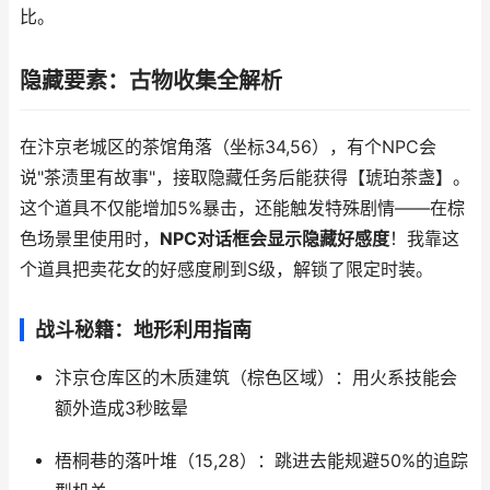
比。
隐藏要素：古物收集全解析
在汴京老城区的茶馆角落（坐标34,56），有个NPC会
说"茶渍里有故事"，接取隐藏任务后能获得【琥珀茶盏】。
这个道具不仅能增加5%暴击，还能触发特殊剧情——在棕
色场景里使用时，
NPC对话框会显示隐藏好感度
！我靠这
个道具把卖花女的好感度刷到S级，解锁了限定时装。
战斗秘籍：地形利用指南
汴京仓库区的木质建筑（棕色区域）：用火系技能会
额外造成3秒眩晕
梧桐巷的落叶堆（15,28）：跳进去能规避50%的追踪