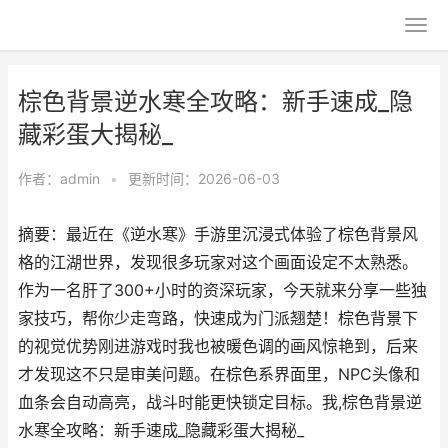
棕色背景逆水寒全攻略：新手速成_隐
藏彩蛋大揭秘_
作者：
admin
•
更新时间：2026-06-03
摘要：最近在《逆水寒》手游里沉浸式体验了棕色背景风
格的江湖世界，发现很多玩家对这个画面设定不太熟悉。
作为一名肝了300+小时的资深玩家，今天就来分享一些独
家技巧，帮你少走弯路，快速成为门派翘楚！棕色背景下
的视觉优势刚进游戏时我也被暖色调的画风惊艳到，后来
才发现这不只是审美问题。在棕色系界面里，NPC头像和
血条会自动高亮，战斗时能更快锁定目标。我,棕色背景逆
水寒全攻略：新手速成_隐藏彩蛋大揭秘_