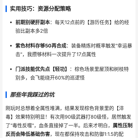
实用技巧：资源分配策略
前期别硬肝副本
：每天12点前的【游历任务】给的经
验比副本多2倍
紫色材料存够50再合成
：装备精炼时概率触发"幸运暴
击"，我攒够材料一次提升了17点属性
门派技能优先点【轻功】
：棕色场景里屋顶和树枝特
别多，会飞能绕开60%的巡逻怪
那些年我踩过的坑
刚玩时总想着全属性堆满，结果发现棕色背景里的【淬
毒】效果特别明显！有次用90级武器打80级怪，居然触发
了"毒性反噬"，血条直接掉了一半。后来才明白，
属性压制
反而会降低基础伤害
，现在都保持攻击和防御1:1.5的配