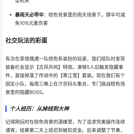
型机关
暴雨天必带伞
：棕色背景里的雨天场景下，撑伞可减
免10%元素伤害
社交玩法的彩蛋
有次在茶馆偶遇一队棕色系装扮的玩家，我们组队时发现
装备栏会显示【古风共鸣】特效。凑够5人后触发隐藏事
件，直接掉落了传说中的【寒江雪】套装。现在我们有个
固定小队，每周三晚上在汴京码头集合，专门挑战棕色场
景里的隐藏BOSS。
个人经历：从掉线到大神
记得刚玩时在棕色背景的酒楼里，为了追求完美操作连续
通宵，结果第二天上班迟到被扣奖金。后来调整了节奏，