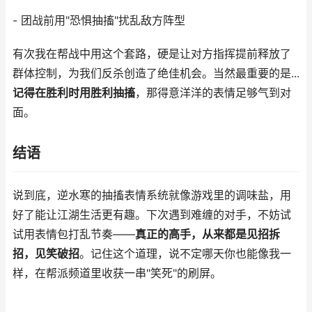
- 团战前用"恐惧抽搐"扰乱敌方阵型
有次我在帮战中用这个套路，硬是让对方指挥提前释放了
群体控制，为我们反杀创造了绝佳机会。当然最重要的是...
记得在胜利时用胜利抽搐
，那得意洋洋的表情足够气到对
面。
结语
说到底，逆水寒的抽搐表情系统就像游戏里的调味盐，用
好了能让江湖生活更有趣。下次遇到难缠的对手，不妨试
试用表情包打乱节奏——
真正的高手，从来都是见招拆
招，见笑破招
。记住这个道理，说不定哪天你也能像我一
样，在帮派频道里收获一串"笑死"的刷屏。