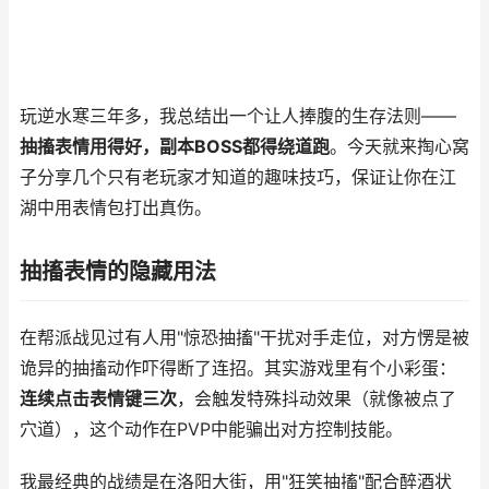
玩逆水寒三年多，我总结出一个让人捧腹的生存法则——
抽搐表情用得好，副本BOSS都得绕道跑
。今天就来掏心窝
子分享几个只有老玩家才知道的趣味技巧，保证让你在江
湖中用表情包打出真伤。
抽搐表情的隐藏用法
在帮派战见过有人用"惊恐抽搐"干扰对手走位，对方愣是被
诡异的抽搐动作吓得断了连招。其实游戏里有个小彩蛋：
连续点击表情键三次
，会触发特殊抖动效果（就像被点了
穴道），这个动作在PVP中能骗出对方控制技能。
我最经典的战绩是在洛阳大街，用"狂笑抽搐"配合醉酒状