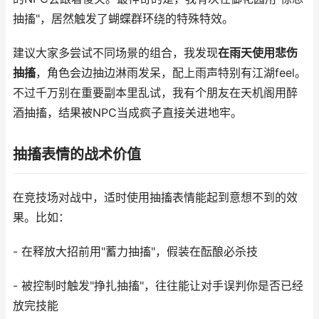
抽搐"，居然触发了蝴蝶群环绕的特殊特效。
建议大家多尝试不同场景的组合，我发现
在雨天使用悲伤
抽搐
，角色会边抽边淋雨发呆，配上雨声特别有江湖feel。
不过千万别在重要副本里乱试，我有个朋友在天机阁用醉
酒抽搐，结果被NPC当成疯子直接关进地牢。
抽搐表情的战术价值
在竞技场对战中，适时使用抽搐表情能起到意想不到的效
果。比如：
- 在释放大招前用"蓄力抽搐"，假装在酝酿必杀技
- 被控制时触发"挣扎抽搐"，往往能让对手误判你是否已经
放完技能