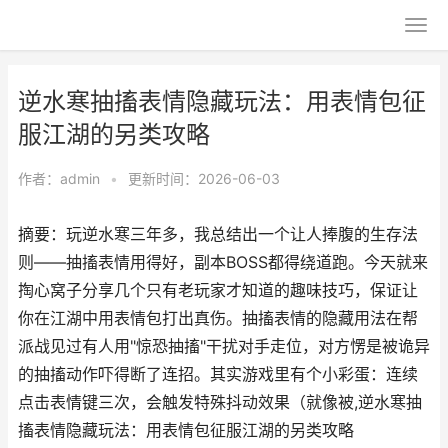
逆水寒抽搐表情隐藏玩法：用表情包征
服江湖的另类攻略
作者：
admin
•
更新时间：2026-06-03
摘要：玩逆水寒三年多，我总结出一个让人捧腹的生存法
则——抽搐表情用得好，副本BOSS都得绕道跑。今天就来
掏心窝子分享几个只有老玩家才知道的趣味技巧，保证让
你在江湖中用表情包打出真伤。抽搐表情的隐藏用法在帮
派战见过有人用"惊恐抽搐"干扰对手走位，对方愣是被诡异
的抽搐动作吓得断了连招。其实游戏里有个小彩蛋：连续
点击表情键三次，会触发特殊抖动效果（就像被,逆水寒抽
搐表情隐藏玩法：用表情包征服江湖的另类攻略