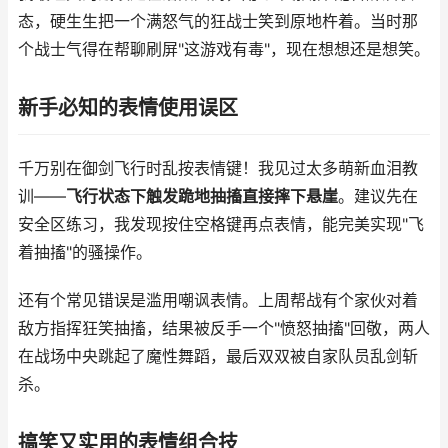
态，硬生生把一个满怒气的狂战士笑到原地杵着。当时那
个战士气得在帮聊刷屏"这游戏有毒"，现在想想还是想笑。
新手必知的表情使用误区
千万别在御剑飞行时乱按表情键！我见过太多萌新血泪教
训——
飞行状态下触发跪地抽搐直接摔下悬崖
。建议先在
安全区练习，我发现按住空格键再点表情，能完美实现"飞
着抽搐"的骚操作。
还有个常见错误是滥用嘲讽表情。上周帮战有个家伙对着
敌方指挥狂笑抽搐，结果被反手一个"愤怒抽搐"回敬，两人
在战场中央跳起了魔性舞蹈，最后双双被自家队员乱剑斩
杀。
搞笑又实用的表情组合技