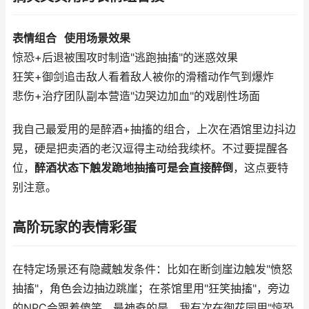
表情组合
使用场景
效果
惊恐+后退
被围攻时
制造"逃跑抽搐"的迷惑效果
狂笑+御剑
追击敌人
看着敌人被你的滑稽动作气到爆炸
悲伤+治疗
团队副本
营造"边哭边加血"的戏剧性场面
我自己最爱用的是醉酒+抽搐的组合，上次在酒馆里边抖边
晃，硬是把卖酒的老汉逗得主动给我续杯。不过要提醒各
位，
醉酒状态下触发跪地抽搐可是会直接醉倒
，这点要特
别注意。
高阶玩家的表情彩蛋
在特定场景还有隐藏触发条件：比如在断剑崖边触发"愤怒
抽搐"，角色会边抽边跳崖；在茶馆里用"狂笑抽搐"，旁边
的NPC会跟着傻笑。最神奇的是，我有次在御花园用"惊恐