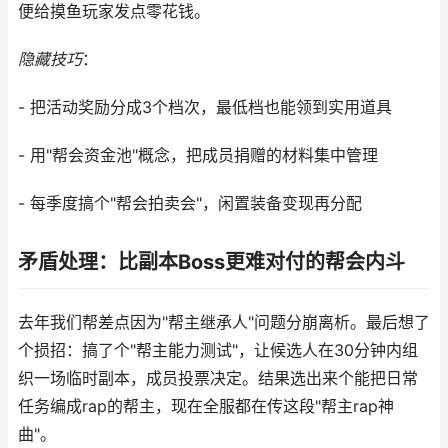
便给摸鱼玩家发点零花钱。
隐藏技巧
：
- 把活动奖励分成3个档次，最低档也能领到实用道具
- 用"帮会资金池"概念，把成员捐赠的材料集中管理
- 每季度搞个"帮会拍卖会"，闲置装备变现再分配
矛盾处理：比副本Boss更难对付的帮会内斗
去年我们帮差点因为"帮主继承人"问题分崩离析。最后想了
个损招：搞了个"帮主能力测试"，让候选人在30分钟内组
织一场临时副本，成员投票决定。结果选出来个能把日常
任务编成rap的帮主，现在全服都在传这段"帮主rap神
曲"。