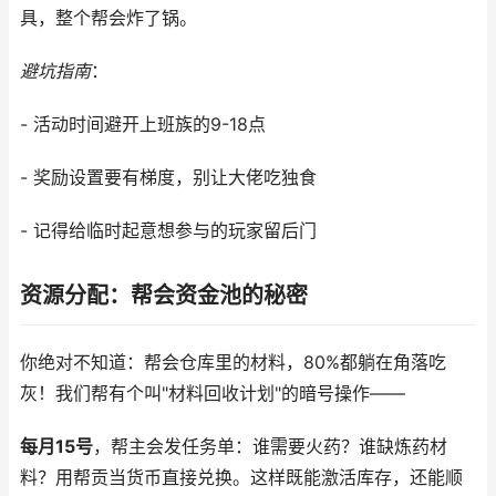
具，整个帮会炸了锅。
避坑指南
：
- 活动时间避开上班族的9-18点
- 奖励设置要有梯度，别让大佬吃独食
- 记得给临时起意想参与的玩家留后门
资源分配：帮会资金池的秘密
你绝对不知道：帮会仓库里的材料，80%都躺在角落吃
灰！我们帮有个叫"材料回收计划"的暗号操作——
每月15号
，帮主会发任务单：谁需要火药？谁缺炼药材
料？用帮贡当货币直接兑换。这样既能激活库存，还能顺