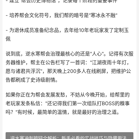
- 建立"帮会历史博物馆"，记录每个阶段的重要事件
- 培养帮会文化符号，我们帮的暗号是"寒冰永不融"
- 为退休成员准备纪念品，去年给10年老玩家发了定制玉
佩
说到底，逆水寒帮会治理最核心的还是"人心"。记得有次服
务器维护，帮主在公告栏写了一首词："江湖夜雨十年灯，
愿与诸君共浮沉"，那天晚上200多人在线刷屏，把维护公
告都刷成了史诗级剧情。
如果你正在为帮会发展发愁，不妨从今晚开始，给帮里的
老玩家发条私信："还记得我们第一次组队打BOSS的糗事
吗？"有时候，最简单的温情，就是最好的治理之道。
逆水寒冲刺按钮全解析：新手必看的实战技巧与隐藏用法