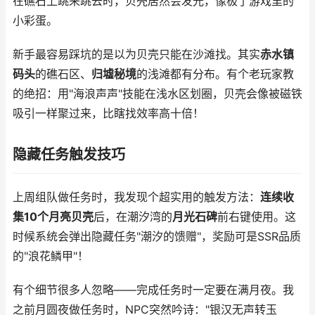
在礁石上跳来跳去时，贝壳居然会发光，像极了游戏里的
小彩蛋。
新手最容易踩坑的是以为贝壳只能在沙滩找。其实
赤水镇
码头
的礁石区、
归墟秘境
的浅滩都有分布。有个老玩家教
的绝招：用"海浪声声"技能在浅水区划圈，贝壳会像被磁铁
吸引一样聚过来，比瞎找效率高十倍！
隐藏任务触发技巧
上周组队做任务时，我发现个超实用的触发方法：
连续收
集10个月亮贝壳
后，在潮汐湾的
月光石碑
前右键使用。这
时候系统会弹出隐藏任务"潮汐的馈赠"，奖励可是SSR品质
的"浪花鳞甲"！
有个细节很多人忽略——完成任务时一定要在满月夜。我
之前月圆夜做任务时，NPC突然吟诗："银汉无声转玉