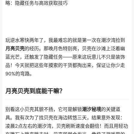
略：隐藏任务与高效获取技巧
玩逆水寒快两年了，我最难忘的就是第一次在潮汐湾捡到
月亮贝壳
的经历。那晚月色特别亮，贝壳在沙滩上泛着幽
蓝光芒，还触发了隐藏任务——原来这玩意儿不只是装饰
品！今天就把这些年摸索的干货都掏出来，保证让你少走
90%的弯路。
月亮贝壳到底能干嘛？
别看这小贝壳其貌不扬，它可是解锁
潮汐秘境
的关键道
具。我有次为了找贝壳在海边转悠三天，结果意外发现：
凌晨2点左右的潮汐湾，贝壳刷新速度会翻倍！而且用轻功