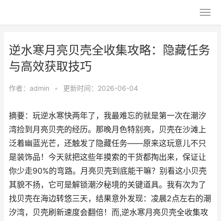
逆水寒月亮贝壳全收集攻略：隐藏任务
与高效获取技巧
作者：
admin
•
更新时间：2026-06-04
摘要：玩逆水寒快两年了，我最难忘的就是第一次在潮汐
湾捡到月亮贝壳的经历。那晚月色特别亮，贝壳在沙滩上
泛着幽蓝光芒，还触发了隐藏任务——原来这玩意儿不只
是装饰品！今天就把这些年摸索的干货都掏出来，保证让
你少走90%的弯路。月亮贝壳到底能干嘛？别看这小贝壳
其貌不扬，它可是解锁潮汐秘境的关键道具。我有次为了
找贝壳在海边转悠三天，结果意外发现：凌晨2点左右的潮
汐湾，贝壳刷新速度会翻倍！而,逆水寒月亮贝壳全收集攻