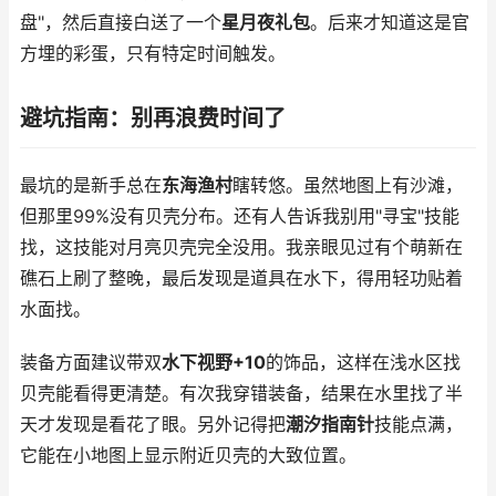
盘"，然后直接白送了一个
星月夜礼包
。后来才知道这是官
方埋的彩蛋，只有特定时间触发。
避坑指南：别再浪费时间了
最坑的是新手总在
东海渔村
瞎转悠。虽然地图上有沙滩，
但那里99%没有贝壳分布。还有人告诉我别用"寻宝"技能
找，这技能对月亮贝壳完全没用。我亲眼见过有个萌新在
礁石上刷了整晚，最后发现是道具在水下，得用轻功贴着
水面找。
装备方面建议带双
水下视野+10
的饰品，这样在浅水区找
贝壳能看得更清楚。有次我穿错装备，结果在水里找了半
天才发现是看花了眼。另外记得把
潮汐指南针
技能点满，
它能在小地图上显示附近贝壳的大致位置。