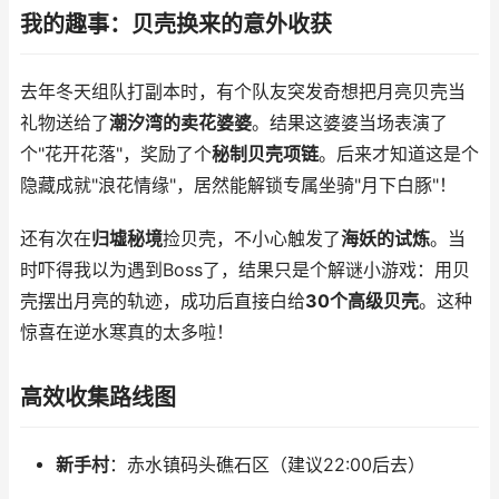
我的趣事：贝壳换来的意外收获
去年冬天组队打副本时，有个队友突发奇想把月亮贝壳当
礼物送给了
潮汐湾的卖花婆婆
。结果这婆婆当场表演了
个"花开花落"，奖励了个
秘制贝壳项链
。后来才知道这是个
隐藏成就"浪花情缘"，居然能解锁专属坐骑"月下白豚"！
还有次在
归墟秘境
捡贝壳，不小心触发了
海妖的试炼
。当
时吓得我以为遇到Boss了，结果只是个解谜小游戏：用贝
壳摆出月亮的轨迹，成功后直接白给
30个高级贝壳
。这种
惊喜在逆水寒真的太多啦！
高效收集路线图
新手村
：赤水镇码头礁石区（建议22:00后去）