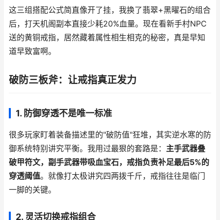
这三组搭配公式简直像开了挂，我换了翡翠+黑曜石的组合
后，打天机阁副本直接少耗20%血量。现在看新手村NPC
送的黄铜戒指，居然藏着属性相生相克的秘密，真是早知
道早致富啊。
破防三板斧：让戒指真正发力
1. 防御穿透不是唯一标准
很多玩家盯着装备描述里的"破防值"狂堆，其实逆水寒的防
御系统特别讲究平衡。我用过最狠的套路是：
主手武器叠
破甲符文，副手武器带吸血宝石，戒指负责补足最后5%的
穿透阈值
。就像打太极讲究四两拨千斤，戒指往往是临门
一脚的关键。
2. 灵活切换戒指组合