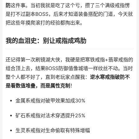
防
这件事。当初我就是吃了这个亏，攒了三个满级戒指愣
是打不过副本BOSS，后来才知道装备搭配的门道，今天就
把这些年摸爬滚打的经验都掏出来。
我的血泪史：别让戒指成鸡肋
还记得第一次刷镜湖大侠，我硬是把寒铁戒指+翡翠戒指的
组合顶上去，结果BOSS防御值像城墙一样纹丝不动。当时
整个人都不好了，直到老玩家点醒我：
逆水寒戒指破防不
是看数值堆叠，而是属性克制
！
金属系戒指对破甲效果加成30%
矿石系戒指对法术穿透提升25%
生灵系戒指对生命偷取有特殊增幅