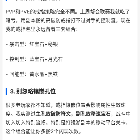
PVP和PVE的戒指策略完全不同。上周帮会联赛我就吃了
暗亏，用副本攒的高破防戒指打不过对手的控制流。现在
我的戒指包里永远备着三套组合：
- 暴击型：红宝石+秘银
- 控制型：蓝宝石+月光石
- 回能型：黄水晶+黑铁
3. 别忽略镶嵌孔位
很多老玩家都不知道，戒指镶嵌位置会影响属性生效速
度。我实测过
主孔放破防符文，副孔放移速宝石
，战斗中
切入切入特别流畅。特别是打镜湖副本的移动平台关卡，
这个组合能让你多攒2个闪现次数。