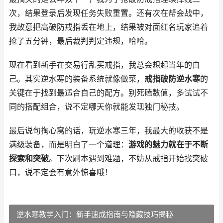
次，结果登录后发现任务失败重置。还有次在帮会战中，
我故意把高破防戒指丢在地上，结果被对面红名玩家追着
抢了五分钟，最后裁判判定违规，哈哈。
现在看到新手在交易行乱买戒指，我总会想起当年的自
己。其实逆水寒的装备系统就像做菜，
戒指破防逆水寒
的
关键在于找到最适合自己的配方。别死磕数值，多试试不
同的搭配组合，说不定哪天你就能发现独门秘技。
最后说句掏心窝的话，玩逆水寒三年，我最大的收获不是
满级装备，而是明白了一个道理：
游戏的魅力就在于不断
探索和突破
。下次刷本遇到难题，不妨从戒指开始找突破
口，说不定会有意外惊喜哦！
逆水寒教学入门：新手速成指南与隐藏技巧揭秘