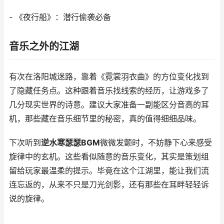
- 《夜行船》：潜行偷袭必备
音乐之外的江湖
有次在洛阳城迷路，靠着《霓裳羽衣曲》的方位变化找到
了隐藏任务点。这种跟着音乐找线索的经历，让游戏多了
几分现实世界的诗意。建议大家准备一副能区分音高的耳
机，那些藏在音乐细节里的秘密，真的值得细细品味。
下次听到
逆水寒瑟瑟BGM
微微发颤时，不妨静下心来感受
旋律中的玄机。这些看似随意的音乐变化，其实是策划组
留给玩家最温柔的提示。毕竟在这个江湖里，能让我们流
连忘返的，从来不只是刀光剑影，还有那些在耳畔轻轻诉
说的旋律。