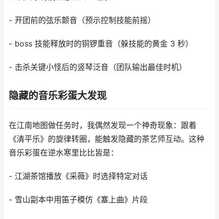
- 开团前的弦乐颤音（预示控制技能前摇）
- boss 技能释放时的铜锣重音（躲技能的黄金 3 秒）
- 击杀关键小怪后的竖琴泛音（团队输出最佳时机）
隐藏的音乐彩蛋大发现
在江南地图做任务时，我偶然发现一个神奇现象：跟着
《清平乐》的旋律转圈，能触发隐藏的茶艺师互动。这种
音乐彩蛋在逆水寒里比比皆是：
- 江湖茶馆播放《采薇》时选择特定对话
- 雪山副本中用笛子模仿《塞上曲》片段