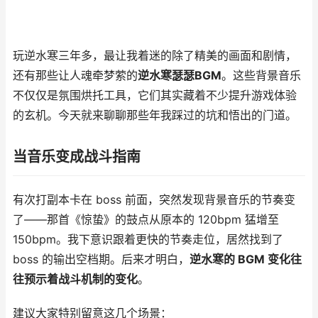
玩逆水寒三年多，最让我着迷的除了精美的画面和剧情，
还有那些让人魂牵梦萦的
逆水寒瑟瑟BGM
。这些背景音乐
不仅仅是氛围烘托工具，它们其实藏着不少提升游戏体验
的玄机。今天就来聊聊那些年我踩过的坑和悟出的门道。
当音乐变成战斗指南
有次打副本卡在 boss 前面，突然发现背景音乐的节奏变
了——那首《惊蛰》的鼓点从原本的 120bpm 猛增至
150bpm。我下意识跟着更快的节奏走位，居然找到了
boss 的输出空档期。后来才明白，
逆水寒的 BGM 变化往
往预示着战斗机制的变化
。
建议大家特别留意这几个场景：